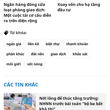
Ngân hàng đóng cửa
Xoay vốn cho hạ tầng
loạt phòng giao dịch:
đầu tư
Một cuộc tái cơ cấu diễn
ra trên diện rộng
Từ khóa:
ngáo giá
liền kề
biệt thự
thanh khoản
phân khúc
đất nền
giao dịch
khảo sát
môi giới
sốt nóng
CÁC TIN KHÁC
Nới lỏng để thúc tăng trưởng:
NHNN trước bài toán "bộ ba bất
khả thi"