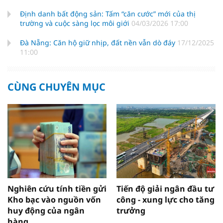
Định danh bất động sản: Tấm “căn cước” mới của thị
trường và cuộc sàng lọc môi giới
04/03/2026 17:00
Đà Nẵng: Căn hộ giữ nhịp, đất nền vẫn dò đáy
17/12/2025
11:00
CÙNG CHUYÊN MỤC
Nghiên cứu tính tiền gửi
Tiến độ giải ngân đầu tư
Kho bạc vào nguồn vốn
công - xung lực cho tăng
huy động của ngân
trưởng
hàng