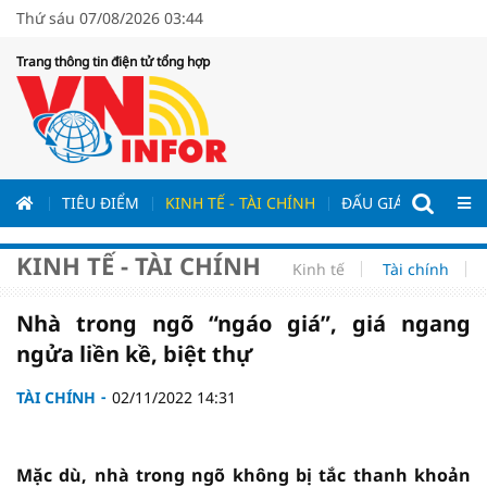
Thứ sáu 07/08/2026 03:44
Trang thông tin điện tử tổng hợp
ƯƠNG
TIÊU ĐIỂM
KINH TẾ - TÀI CHÍNH
ĐẤU GIÁ - ĐẤU THẦ
KINH TẾ - TÀI CHÍNH
Kinh tế
Tài chính
Nhà trong ngõ “ngáo giá”, giá ngang
ngửa liền kề, biệt thự
TÀI CHÍNH
02/11/2022 14:31
Mặc dù, nhà trong ngõ không bị tắc thanh khoản