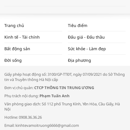
WORLDBANK DỰ BÁO KINH TẾ VIỆT
NAM NĂM 2024 VÀ NĂM 2025 | NHỊP
Trang chủ
Tiêu điểm
ĐẬP THỊ TRƯỜNG #62
Kinh tế - Tài chính
Đấu giá - Đấu thầu
Bất động sản
Sức khỏe - Làm đẹp
Tọa đàm “Xúc tiến thương mại: Khơi
Đời sống
Địa phương
thông đầu ra cho sản phẩm OCOP”
Giấy phép hoạt động số: 3100/GP-TTĐT, ngày 07/09/2021 do Sở Thông
tin và Truyền thông Hà Nội cấp
Đơn vị chủ quản:
CTCP THÔNG TIN TRUNG ƯƠNG
Phụ trách nội dung:
Phạm Tuấn Anh
Bác sĩ tư vấn cách phòng tránh bệnh
Văn phòng giao dịch: Số 112 phố Trung Kính, Yên Hòa, Cầu Giấy, Hà
đường hô hấp trong thời tiết giao mùa
Nội
Hotline: 0908.36.36.26
Email: kinhtevamoitruong6666@gmail.com