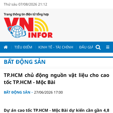
Thứ sáu 07/08/2026 21:12
Trang thông tin điện tử tổng hợp
ƯƠNG
TIÊU ĐIỂM
KINH TẾ - TÀI CHÍNH
ĐẤU GIÁ - ĐẤU THẦ
BẤT ĐỘNG SẢN
TP.HCM chủ động nguồn vật liệu cho cao
tốc TP.HCM - Mộc Bài
BẤT ĐỘNG SẢN
27/06/2026 17:00
Dự án cao tốc TP.HCM - Mộc Bài dự kiến cần gần 4,8