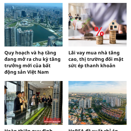
Quy hoạch và hạ tầng
Lãi vay mua nhà tăng
đang mở ra chu kỳ tăng
cao, thị trường đối mặt
trưởng mới của bất
sức ép thanh khoản
động sản Việt Nam
Hoàn thiện quy định
HoREA đề xuất chỉ áp