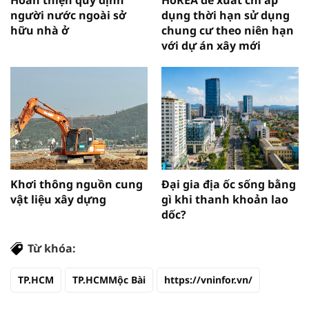
người nước ngoài sở
dụng thời hạn sử dụng
hữu nhà ở
chung cư theo niên hạn
với dự án xây mới
Khơi thông nguồn cung
Đại gia địa ốc sống bằng
vật liệu xây dựng
gì khi thanh khoản lao
dốc?
Từ khóa:
TP.HCM
TP.HCMMộc Bài
https://vninfor.vn/