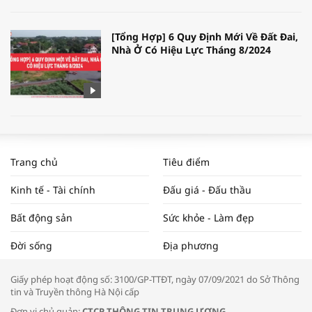
[Tổng Hợp] 6 Quy Định Mới Về Đất Đai,
Nhà Ở Có Hiệu Lực Tháng 8/2024
WORLDBANK DỰ BÁO KINH TẾ VIỆT
NAM NĂM 2024 VÀ NĂM 2025 | NHỊP
Trang chủ
Tiêu điểm
ĐẬP THỊ TRƯỜNG #62
Kinh tế - Tài chính
Đấu giá - Đấu thầu
Bất động sản
Sức khỏe - Làm đẹp
Tọa đàm “Xúc tiến thương mại: Khơi
Đời sống
Địa phương
thông đầu ra cho sản phẩm OCOP”
Giấy phép hoạt động số: 3100/GP-TTĐT, ngày 07/09/2021 do Sở Thông
tin và Truyền thông Hà Nội cấp
Đơn vị chủ quản:
CTCP THÔNG TIN TRUNG ƯƠNG