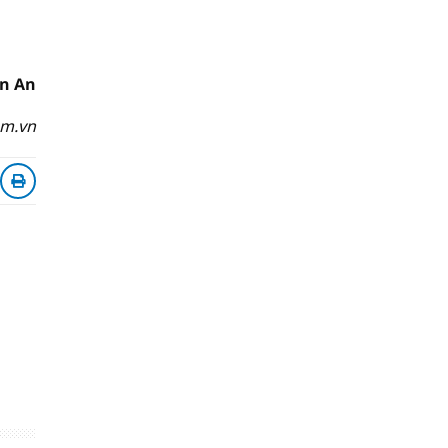
ên An
om.vn