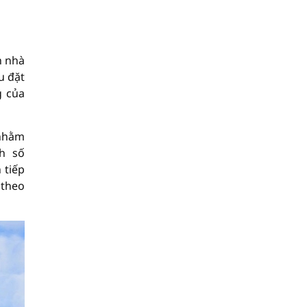
n nhà
u đặt
g của
 nhằm
h số
 tiếp
 theo