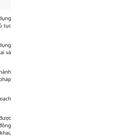
 dụng
ủ tục
 dụng
ai và
 hành
 pháp
hoạch
 được
 đồng
khai,