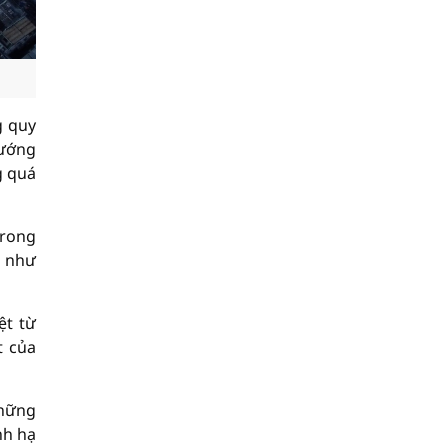
g quy
hướng
g quá
trong
g như
ệt từ
t của
những
nh hạ