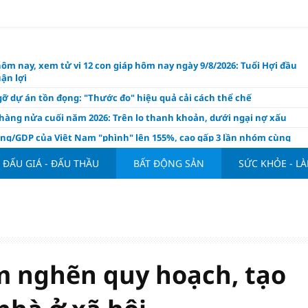
hôm nay, xem tử vi 12 con giáp hôm nay ngày 9/8/2026: Tuổi Hợi đầu
ận lợi
ỡ dự án tồn đọng: "Thước đo" hiệu quả cải cách thể chế
hàng nửa cuối năm 2026: Trên lo thanh khoản, dưới ngại nợ xấu
ụng/GDP của Việt Nam "phình" lên 155%, cao gấp 3 lần nhóm cùng
ĐẤU GIÁ - ĐẤU THẦU
BẤT ĐỘNG SẢN
SỨC KHỎE - L
háp: Đấu giá 58.965 m² đất và nhà xưởng tại xã Tân Hồng
n Đình Bắc tỏa sáng với cú đúp giúp tuyển Việt Nam hạ Campuchia
ASEAN Cup 2026
ng hôm nay 8/8: Vàng thế giới "nhảy vọt"
ổ phiếu IPO có được phân bổ dòng vốn mới từ nâng hạng thị trường?
ch của nước chanh gừng
m nghẽn quy hoạch, tạo
ần tiền gửi Kho bạc Nhà nước: Không chỉ 4 ngân hàng được lợi