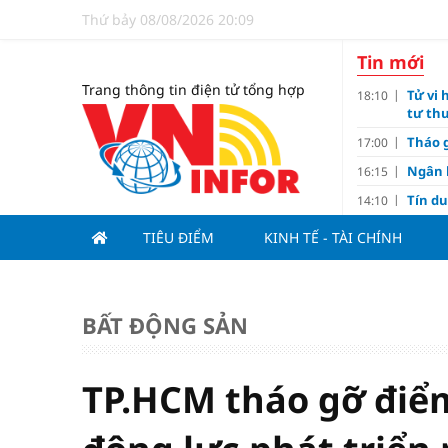
Thứ bảy 08/08/2026 20:09
Tin mới
Trang thông tin điện tử tổng hợp
Tử vi 
18:10
tư thu
Tháo g
17:00
Ngân 
16:15
Tín d
14:10
hạng
TIÊU ĐIỂM
KINH TẾ - TÀI CHÍNH
Đồng T
11:00
Nguyễ
10:32
3-1 ở 
BẤT ĐỘNG SẢN
Giá và
10:23
Các c
09:00
Lợi í
08:15
TP.HCM tháo gỡ điể
Nới tr
07:00