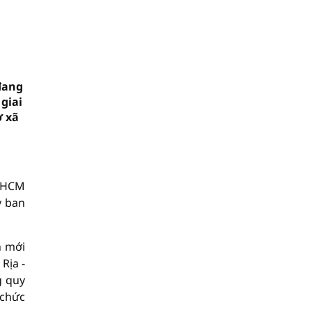
đang
giai
ở xã
P.HCM
y ban
h mới
Rịa -
g quy
 chức