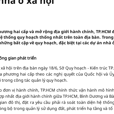
nhà ở xã hội
hương hai cấp và mở rộng địa giới hành chính, TP.HCM 
ệ thống quy hoạch thống nhất trên toàn địa bàn. Trong 
những bất cập về quy hoạch, đặc biệt tại các dự án nhà 
ng gian phát triển
- xã hội trên địa bàn ngày 18/6, Sở Quy hoạch - Kiến trúc T
ịa phương hai cấp theo các nghị quyết của Quốc hội và Ủ
 trong công tác quản lý quy hoạch.
xếp đơn vị hành chính, TP.HCM chính thức vận hành mô hìn
hợp nhất địa giới hành chính giữa TP.HCM, Bình Dương và Bà 
n đô thị, đặt ra yêu cầu phải rà soát toàn diện hệ thốn
g bộ trong quản lý sử dụng đất, phát triển hạ tầng và tổ