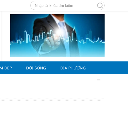
ÀM ĐẸP
ĐỜI SỐNG
ĐỊA PHƯƠNG