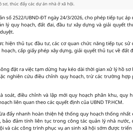
 sơ, thúc đẩy các dự án nhà ở xã hội.
ản số 2522/UBND-ĐT ngày 24/3/2026, cho phép tiếp tục áp
 lý quy hoạch, đất đai, đầu tư xây dựng và giải quyết th
duyệt.
ực hiện thủ tục đầu tư, các cơ quan chức năng tiếp tục sử
hoạch, cấp giấy phép xây dựng, giải quyết thủ tục về đất đ
ng đặt ra việc tạm dừng hay kéo dài thời gian xử lý hồ sơ
oặc nghiên cứu điều chỉnh quy hoạch, trừ các trường hợp
rà soát, điều chỉnh và lập mới quy hoạch phân khu, quy 
hoạch liên quan theo các quyết định của UBND TP.HCM.
 vừa đẩy nhanh hoàn thiện hệ thống quy hoạch thống nhất
 bảo đảm tính liên tục trong công tác quản lý nhà nước,
ội và các công trình phục vụ an sinh xã hội sớm được triển 