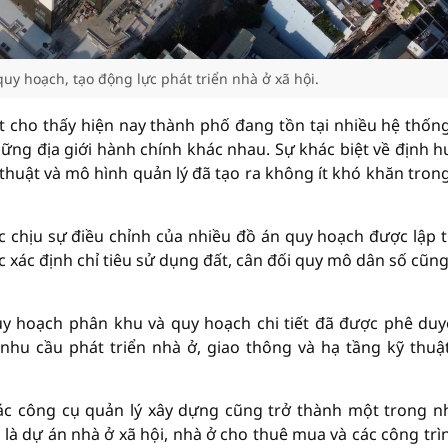
y hoạch, tạo động lực phát triển nhà ở xã hội.
át cho thấy hiện nay thành phố đang tồn tại nhiều hệ thốn
hững địa giới hành chính khác nhau. Sự khác biệt về định 
ỹ thuật và mô hình quản lý đã tạo ra không ít khó khăn tron
c chịu sự điều chỉnh của nhiều đồ án quy hoạch được lập 
c xác định chỉ tiêu sử dụng đất, cân đối quy mô dân số cũn
y hoạch phân khu và quy hoạch chi tiết đã được phê duy
 nhu cầu phát triển nhà ở, giao thông và hạ tầng kỹ thuậ
các công cụ quản lý xây dựng cũng trở thành một trong 
 là dự án nhà ở xã hội, nhà ở cho thuê mua và các công trì