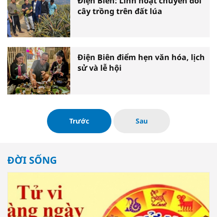
Điện Biên: Linh hoạt chuyển đổi
cây trồng trên đất lúa
Điện Biên điểm hẹn văn hóa, lịch
sử và lễ hội
Trước
Sau
ĐỜI SỐNG