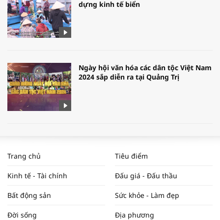
dựng kinh tế biển
Ngày hội văn hóa các dân tộc Việt Nam
2024 sắp diễn ra tại Quảng Trị
[Tổng Hợp] 6 Quy Định Mới Về Đất Đai,
Nhà Ở Có Hiệu Lực Tháng 8/2024
Trang chủ
Tiêu điểm
Kinh tế - Tài chính
Đấu giá - Đấu thầu
Bất động sản
Sức khỏe - Làm đẹp
WORLDBANK DỰ BÁO KINH TẾ VIỆT
Đời sống
Địa phương