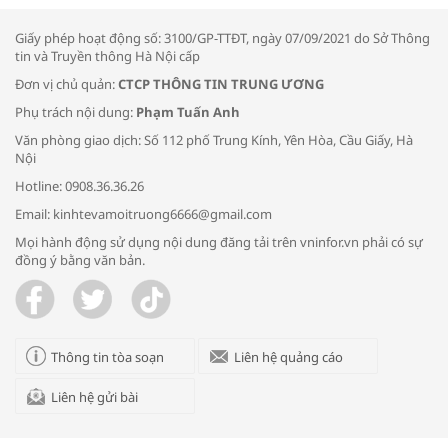
NAM NĂM 2024 VÀ NĂM 2025 | NHỊP
ĐẬP THỊ TRƯỜNG #62
Giấy phép hoạt động số: 3100/GP-TTĐT, ngày 07/09/2021 do Sở Thông
tin và Truyền thông Hà Nội cấp
Đơn vị chủ quản:
CTCP THÔNG TIN TRUNG ƯƠNG
Phụ trách nội dung:
Phạm Tuấn Anh
Tọa đàm “Xúc tiến thương mại: Khơi
Văn phòng giao dịch: Số 112 phố Trung Kính, Yên Hòa, Cầu Giấy, Hà
thông đầu ra cho sản phẩm OCOP”
Nội
Hotline: 0908.36.36.26
Email: kinhtevamoitruong6666@gmail.com
Mọi hành động sử dụng nội dung đăng tải trên vninfor.vn phải có sự
đồng ý bằng văn bản.
Bác sĩ tư vấn cách phòng tránh bệnh
đường hô hấp trong thời tiết giao mùa
Thông tin tòa soạn
Liên hệ quảng cáo
Liên hệ gửi bài
Trao yêu thương cho em