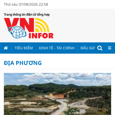
Thứ sáu 07/08/2026 22:58
Trang thông tin điện tử tổng hợp
ƯƠNG
TIÊU ĐIỂM
KINH TẾ - TÀI CHÍNH
ĐẤU GIÁ - ĐẤU THẦ
ĐỊA PHƯƠNG