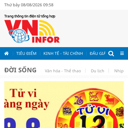
Thứ bảy 08/08/2026 09:58
Trang thông tin điện tử tổng hợp
ƯƠNG
TIÊU ĐIỂM
KINH TẾ - TÀI CHÍNH
ĐẤU GIÁ - ĐẤU THẦ
ĐỜI SỐNG
Văn hóa - Thể thao
Du lịch
Nhịp s