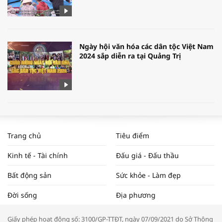
Ngày hội văn hóa các dân tộc Việt Nam
2024 sắp diễn ra tại Quảng Trị
[Tổng Hợp] 6 Quy Định Mới Về Đất Đai,
Nhà Ở Có Hiệu Lực Tháng 8/2024
Trang chủ
Tiêu điểm
Kinh tế - Tài chính
Đấu giá - Đấu thầu
Bất động sản
Sức khỏe - Làm đẹp
WORLDBANK DỰ BÁO KINH TẾ VIỆT
Đời sống
Địa phương
NAM NĂM 2024 VÀ NĂM 2025 | NHỊP
ĐẬP THỊ TRƯỜNG #62
Giấy phép hoạt động số: 3100/GP-TTĐT, ngày 07/09/2021 do Sở Thông