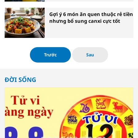
Gợi ý 6 món ăn quen thuộc rẻ tiền
nhưng bổ sung canxi cực tốt
Trước
Sau
ĐỜI SỐNG