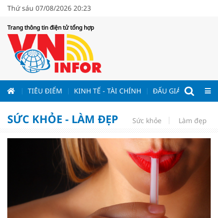
Thứ sáu 07/08/2026 20:23
Trang thông tin điện tử tổng hợp
ƯƠNG
TIÊU ĐIỂM
KINH TẾ - TÀI CHÍNH
ĐẤU GIÁ - ĐẤU THẦ
SỨC KHỎE - LÀM ĐẸP
Sức khỏe
Làm đẹp