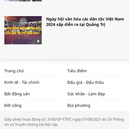
Ngày hội văn hóa các dân tộc Việt Nam
2024 sắp diễn ra tại Quảng Trị
[Tổng Hợp] 6 Quy Định Mới Về Đất Đai,
Nhà Ở Có Hiệu Lực Tháng 8/2024
Trang chủ
Tiêu điểm
Kinh tế - Tài chính
Đấu giá - Đấu thầu
Bất động sản
Sức khỏe - Làm đẹp
WORLDBANK DỰ BÁO KINH TẾ VIỆT
Đời sống
Địa phương
NAM NĂM 2024 VÀ NĂM 2025 | NHỊP
ĐẬP THỊ TRƯỜNG #62
Giấy phép hoạt động số: 3100/GP-TTĐT, ngày 07/09/2021 do Sở Thông
tin và Truyền thông Hà Nội cấp