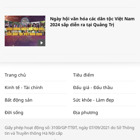
Ngày hội văn hóa các dân tộc Việt Nam
2024 sắp diễn ra tại Quảng Trị
[Tổng Hợp] 6 Quy Định Mới Về Đất Đai,
Nhà Ở Có Hiệu Lực Tháng 8/2024
Trang chủ
Tiêu điểm
Kinh tế - Tài chính
Đấu giá - Đấu thầu
Bất động sản
Sức khỏe - Làm đẹp
WORLDBANK DỰ BÁO KINH TẾ VIỆT
Đời sống
Địa phương
NAM NĂM 2024 VÀ NĂM 2025 | NHỊP
ĐẬP THỊ TRƯỜNG #62
Giấy phép hoạt động số: 3100/GP-TTĐT, ngày 07/09/2021 do Sở Thông
tin và Truyền thông Hà Nội cấp