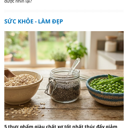
được nhìn lại?
SỨC KHỎE - LÀM ĐẸP
5 thực phẩm giàu chất xơ tốt nhất thúc đẩy giảm