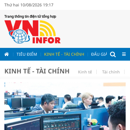
Thứ hai 10/08/2026 19:17
Trang thông tin điện tử tổng hợp
ƯƠNG
TIÊU ĐIỂM
KINH TẾ - TÀI CHÍNH
ĐẤU GIÁ - ĐẤU THẦ
KINH TẾ - TÀI CHÍNH
Kinh tế
Tài chính