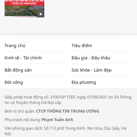
WORLDBANK DỰ BÁO KINH TẾ VIỆT
NAM NĂM 2024 VÀ NĂM 2025 | NHỊP
Trang chủ
Tiêu điểm
ĐẬP THỊ TRƯỜNG #62
Kinh tế - Tài chính
Đấu giá - Đấu thầu
Bất động sản
Sức khỏe - Làm đẹp
Tọa đàm “Xúc tiến thương mại: Khơi
Đời sống
Địa phương
thông đầu ra cho sản phẩm OCOP”
Giấy phép hoạt động số: 3100/GP-TTĐT, ngày 07/09/2021 do Sở Thông
tin và Truyền thông Hà Nội cấp
Đơn vị chủ quản:
CTCP THÔNG TIN TRUNG ƯƠNG
Phụ trách nội dung:
Phạm Tuấn Anh
Bác sĩ tư vấn cách phòng tránh bệnh
Văn phòng giao dịch: Số 112 phố Trung Kính, Yên Hòa, Cầu Giấy, Hà
đường hô hấp trong thời tiết giao mùa
Nội