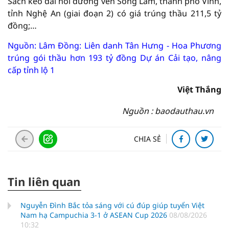
Sách kéo dài nối đường ven Sông Lam, thành phố Vinh,
tỉnh Nghệ An (giai đoạn 2) có giá trúng thầu 211,5 tỷ
đồng;…
Nguồn: Lâm Đồng: Liên danh Tân Hưng - Hoa Phương
trúng gói thầu hơn 193 tỷ đồng Dự án Cải tạo, nâng
cấp tỉnh lộ 1
Việt Thắng
Nguồn : baodauthau.vn
CHIA SẺ
Tin liên quan
Nguyễn Đình Bắc tỏa sáng với cú đúp giúp tuyển Việt
Nam hạ Campuchia 3-1 ở ASEAN Cup 2026
08/08/2026
10:32