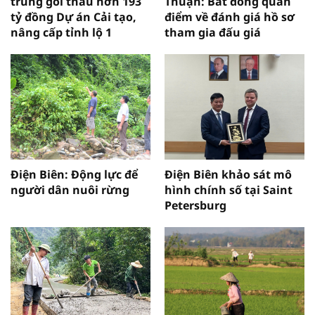
trúng gói thầu hơn 193
Thuận: Bất đồng quan
tỷ đồng Dự án Cải tạo,
điểm về đánh giá hồ sơ
nâng cấp tỉnh lộ 1
tham gia đấu giá
Điện Biên: Động lực để
Điện Biên khảo sát mô
người dân nuôi rừng
hình chính số tại Saint
Petersburg