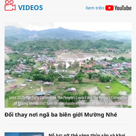
VIDEOS
Xem trên
Đổi thay nơi ngã ba biên giới Mường Nhé
Nỗ lực gỡ thẻ vàng thủy sản và khai