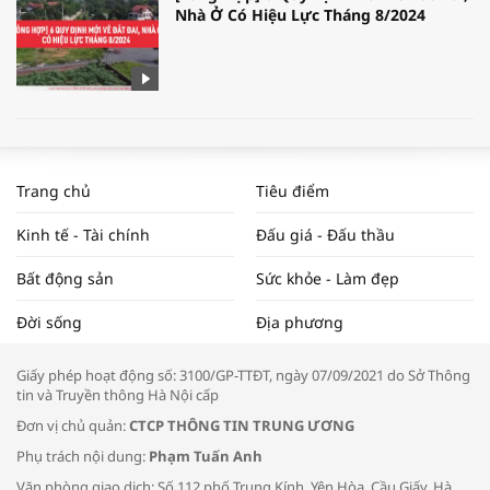
Nhà Ở Có Hiệu Lực Tháng 8/2024
WORLDBANK DỰ BÁO KINH TẾ VIỆT
NAM NĂM 2024 VÀ NĂM 2025 | NHỊP
Trang chủ
Tiêu điểm
ĐẬP THỊ TRƯỜNG #62
Kinh tế - Tài chính
Đấu giá - Đấu thầu
Bất động sản
Sức khỏe - Làm đẹp
Tọa đàm “Xúc tiến thương mại: Khơi
Đời sống
Địa phương
thông đầu ra cho sản phẩm OCOP”
Giấy phép hoạt động số: 3100/GP-TTĐT, ngày 07/09/2021 do Sở Thông
tin và Truyền thông Hà Nội cấp
Đơn vị chủ quản:
CTCP THÔNG TIN TRUNG ƯƠNG
Phụ trách nội dung:
Phạm Tuấn Anh
Bác sĩ tư vấn cách phòng tránh bệnh
Văn phòng giao dịch: Số 112 phố Trung Kính, Yên Hòa, Cầu Giấy, Hà