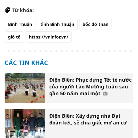
Từ khóa:
Bình Thuận
tỉnh Bình Thuận
bốc dỡ than
giỗ tổ
https://vninfor.vn/
CÁC TIN KHÁC
Điện Biên: Phục dựng Tết té nước
của người Lào Mường Luân sau
gần 50 năm mai một
Điện Biên: Xây dựng nhà Đại
đoàn kết, sẻ chia giấc mơ an cư