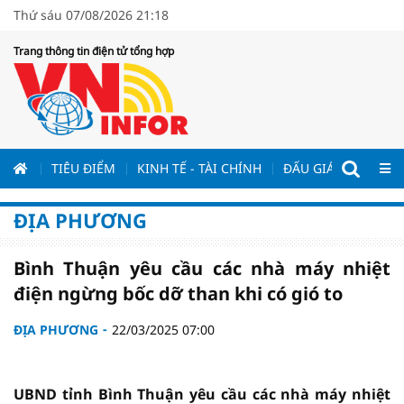
Thứ sáu 07/08/2026 21:18
Trang thông tin điện tử tổng hợp
ƯƠNG
TIÊU ĐIỂM
KINH TẾ - TÀI CHÍNH
ĐẤU GIÁ - ĐẤU THẦ
ĐỊA PHƯƠNG
Bình Thuận yêu cầu các nhà máy nhiệt
điện ngừng bốc dỡ than khi có gió to
ĐỊA PHƯƠNG
22/03/2025 07:00
UBND tỉnh Bình Thuận yêu cầu các nhà máy nhiệt