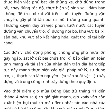
thực hiện việc phủ bạt kín thùng xe, chở đúng trọng
tải, chạy đúng tốc độ, thực hiện vệ sinh xe... đảm bảo
không để tro, xỉ rơi vãi trên suốt tuyến đường vận
chuyển, gây phát tán bụi ra môi trường xung quanh.
Thường xuyên duy trì việc phun, tưới nước các tuyến
đường vận chuyển tro, xỉ, đường nội bộ, khu vực bãi xỉ,
sân bãi, khu vực tập kết hàng hóa, xuất tro, xỉ tại bến
cảng...
Các đơn vị chủ động phòng, chống ứng phó mưa lớn
gây ngập, sạt lở đất bãi chứa tro, xỉ, bảo đảm an toàn
tính mạng và tài sản của nhân dân trên địa bàn; tiếp
tục đẩy mạnh thực hiện các giải pháp xử lý, sử dụng
tro, xỉ, thạch cao làm nguyên liệu sản xuất vật liệu xây
dựng và trong công trình xây dựng theo quy định.
Vào thời điểm gió mùa Đông Bắc (từ tháng 11 đến
tháng 4 năm sau) có gió giật mạnh, gió xoáy vẫn còn
xuất hiện bụi (bụi có màu đen) phát tán vào nhà của
một số hộ dân sống gần khu vực giáp ranh Trung tâm