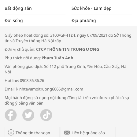
Bất động sản
Sức khỏe - Làm đẹp
Tọa đàm “Xúc tiến thương mại: Khơi
Đời sống
Địa phương
thông đầu ra cho sản phẩm OCOP”
Giấy phép hoạt động số: 3100/GP-TTĐT, ngày 07/09/2021 do Sở Thông
tin và Truyền thông Hà Nội cấp
Đơn vị chủ quản:
CTCP THÔNG TIN TRUNG ƯƠNG
Phụ trách nội dung:
Phạm Tuấn Anh
Bác sĩ tư vấn cách phòng tránh bệnh
Văn phòng giao dịch: Số 112 phố Trung Kính, Yên Hòa, Cầu Giấy, Hà
đường hô hấp trong thời tiết giao mùa
Nội
Hotline: 0908.36.36.26
Email: kinhtevamoitruong6666@gmail.com
Mọi hành động sử dụng nội dung đăng tải trên vninfor.vn phải có sự
đồng ý bằng văn bản.
Trao yêu thương cho em
Thông tin tòa soạn
Liên hệ quảng cáo