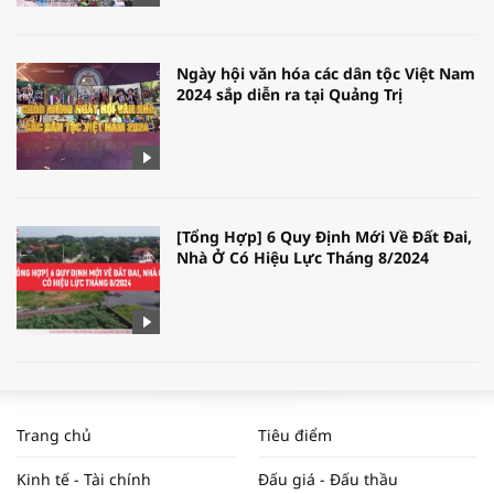
Ngày hội văn hóa các dân tộc Việt Nam
2024 sắp diễn ra tại Quảng Trị
[Tổng Hợp] 6 Quy Định Mới Về Đất Đai,
Nhà Ở Có Hiệu Lực Tháng 8/2024
WORLDBANK DỰ BÁO KINH TẾ VIỆT
NAM NĂM 2024 VÀ NĂM 2025 | NHỊP
Trang chủ
Tiêu điểm
ĐẬP THỊ TRƯỜNG #62
Kinh tế - Tài chính
Đấu giá - Đấu thầu