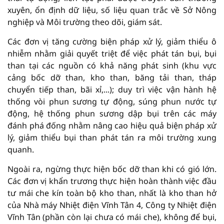
xuyên, ổn định dữ liệu, số liệu quan trắc về Sở Nông
nghiệp và Môi trường theo dõi, giám sát.
Các đơn vị tăng cường biện pháp xử lý, giảm thiểu ô
nhiễm nhằm giải quyết triệt để việc phát tán bụi, bụi
than tại các nguồn có khả năng phát sinh (khu vực
cảng bốc dỡ than, kho than, băng tải than, tháp
chuyển tiếp than, bãi xỉ,...); duy trì việc vận hành hệ
thống vòi phun sương tự động, súng phun nước tự
động, hệ thống phun sương dập bụi trên các máy
đánh phá đống nhằm nâng cao hiệu quả biện pháp xử
lý, giảm thiểu bụi than phát tán ra môi trường xung
quanh.
Ngoài ra, ngừng thực hiện bốc dỡ than khi có gió lớn.
Các đơn vị khẩn trương thực hiện hoàn thành việc đầu
tư mái che kín toàn bộ kho than, nhất là kho than hở
của Nhà máy Nhiệt điện Vĩnh Tân 4, Công ty Nhiệt điện
Vĩnh Tân (phần còn lại chưa có mái che), không để bụi,