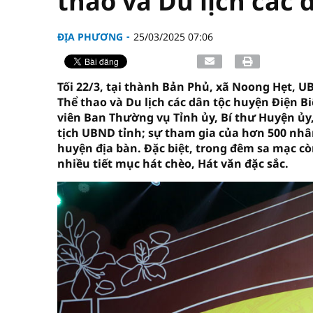
thao và Du lịch các 
ĐỊA PHƯƠNG
25/03/2025 07:06
Tối 22/3, tại thành Bản Phủ, xã Noong Hẹt, 
Thể thao và Du lịch các dân tộc huyện Điện Biê
viên Ban Thường vụ Tỉnh ủy, Bí thư Huyện ủy
tịch UBND tỉnh; sự tham gia của hơn 500 nhân
huyện địa bàn. Đặc biệt, trong đêm sa mạc cò
nhiều tiết mục hát chèo, Hát văn đặc sắc.