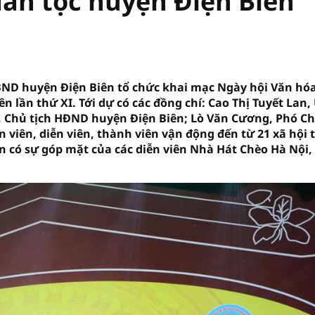
dân tộc huyện Điện Biên
UBND huyện Điện Biên tổ chức khai mạc Ngày hội Văn hóa
n lần thứ XI. Tới dự có các đồng chí: Cao Thị Tuyết Lan,
, Chủ tịch HĐND huyện Điện Biên; Lò Văn Cương, Phó C
 viên, diễn viên, thành viên vận động đến từ 21 xã hội 
n có sự góp mặt của các diễn viên Nhà Hát Chèo Hà Nội,