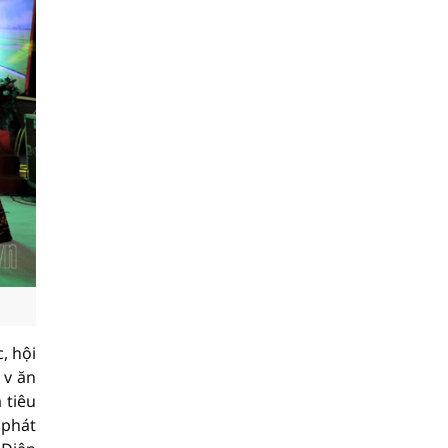
, hội
g
v
ăn
 tiêu
 phát