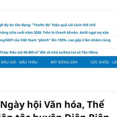
ỡ dự án tồn đọng: "Thước đo" hiệu quả cải cách thể chế
hàng nửa cuối năm 2026: Trên lo thanh khoản, dưới ngại nợ xấu
ụng/GDP của Việt Nam "phình" lên 155%, cao gấp 3 lần nhóm cùng
háp: Đấu giá 58.965 m² đất và nhà xưởng tại xã Tân Hồng
n Đình Bắc tỏa sáng với cú đúp giúp tuyển Việt Nam hạ Campuchia
ĐẤU GIÁ - ĐẤU THẦU
BẤT ĐỘNG SẢN
SỨC KHỎE - L
ASEAN Cup 2026
ng hôm nay 8/8: Vàng thế giới "nhảy vọt"
ổ phiếu IPO có được phân bổ dòng vốn mới từ nâng hạng thị trường?
ch của nước chanh gừng
ần tiền gửi Kho bạc Nhà nước: Không chỉ 4 ngân hàng được lợi
 Ngày hội Văn hóa, Thể
hôm nay, xem tử vi 12 con giáp hôm nay ngày 8/8/2026: Tuổi Mão kinh
 thuận lợi