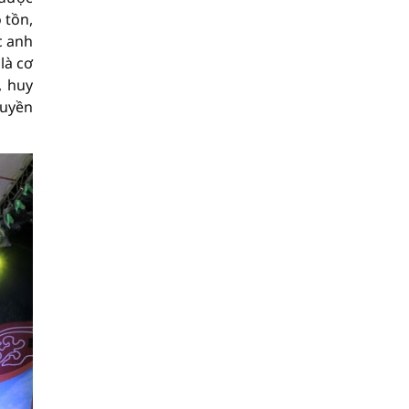
 tồn,
c anh
là cơ
, huy
ruyền