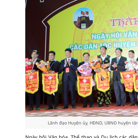
Lãnh đạo Huyện ủy, HĐND, UBND huyện tặng 
Ngày hội Văn hóa, Thể thao và Du lịch các dâ