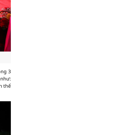
ong 3
 như:
n thể