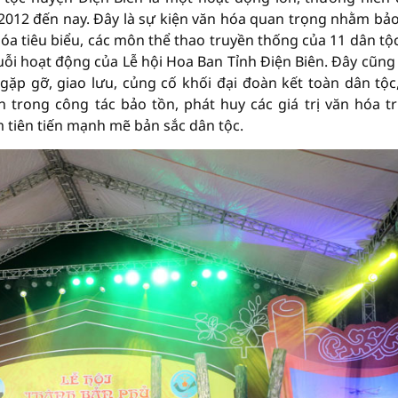
012 đến nay. Đây là sự kiện văn hóa quan trọng nhằm bảo
 hóa tiêu biểu, các môn thể thao truyền thống của 11 dân tộ
uỗi hoạt động của Lễ hội Hoa Ban Tỉnh Điện Biên. Đây cũng 
 gặp gỡ, giao lưu, củng cố khối đại đoàn kết toàn dân tộc
 trong công tác bảo tồn, phát huy các giá trị văn hóa t
 tiên tiến mạnh mẽ bản sắc dân tộc.