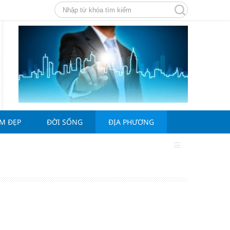
ÀM ĐẸP
ĐỜI SỐNG
ĐỊA PHƯƠNG