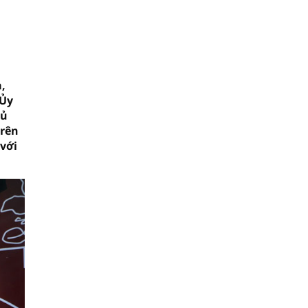
,
 Ủy
hủ
trên
 với