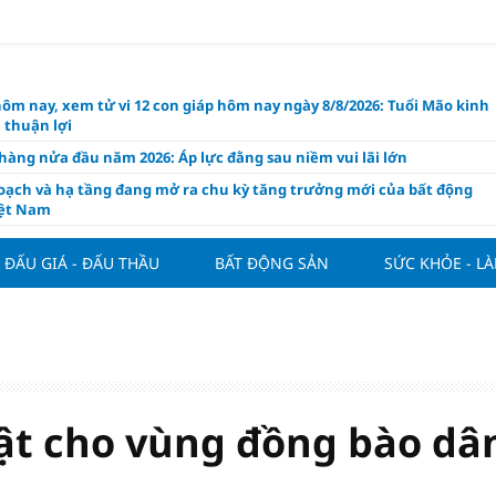
hôm nay, xem tử vi 12 con giáp hôm nay ngày 8/8/2026: Tuổi Mão kinh
 thuận lợi
àng nửa đầu năm 2026: Áp lực đằng sau niềm vui lãi lớn
oạch và hạ tầng đang mở ra chu kỳ tăng trưởng mới của bất động
iệt Nam
ất giảm 30% thuế cho hộ, cá nhân kinh doanh, doanh nghiệp thu
0 tỷ đồng
ĐẤU GIÁ - ĐẤU THẦU
BẤT ĐỘNG SẢN
SỨC KHỎE - L
ng hôm nay 7/8: Thị trường lặng sóng
y mua nhà tăng cao, thị trường đối mặt sức ép thanh khoản
người trẻ quốc tế xem Phú Quốc là “thiên đường lập nghiệp”
g vụ Rodri mở đường cho Man Utd sở hữu tiền vệ báu vật của
lona
bật cho vùng đồng bào dâ
ách thức đối với tham vọng công nghệ của Đông Nam Á
òng đấu giá 57 lô đất tại phường Kiến An, với giá khởi điểm từ 18
 đồng/m2