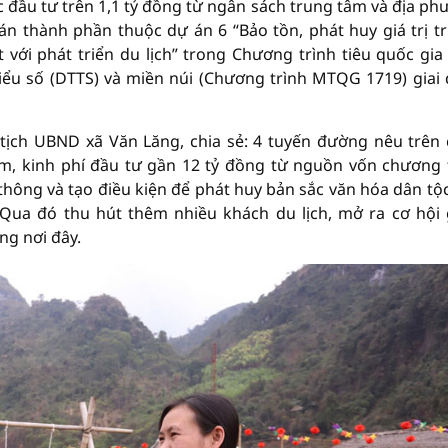
c đầu tư trên 1,1 tỷ đồng từ ngân sách trung tâm và địa ph
n thành phần thuộc dự án 6 “Bảo tồn, phát huy giá trị t
 với phát triển du lịch” trong Chương trình tiêu quốc gia
hiểu số (DTTS) và miền núi (Chương trình MTQG 1719) giai
tịch UBND xã Văn Lăng, chia sẻ: 4 tuyến đường nêu trên
m, kinh phí đầu tư gần 12 tỷ đồng từ nguồn vốn chương 
hông và tạo điều kiện để phát huy bản sắc văn hóa dân tộ
. Qua đó thu hút thêm nhiều khách du lịch, mở ra cơ hội
ng nơi đây.