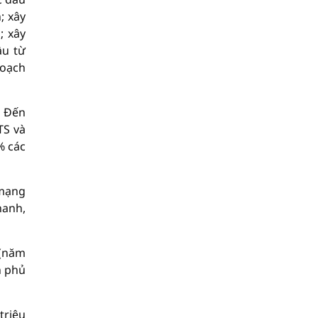
; xây
; xây
ầu từ
hoạch
. Đến
TS và
% các
 mạng
hanh,
 (năm
h phủ
triệu