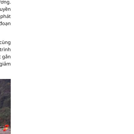
ương.
ruyền
 phát
 đoạn
 cùng
trình
c gắn
 giảm