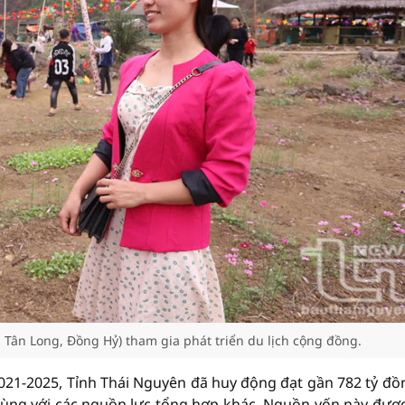
Tân Long, Đồng Hỷ) tham gia phát triển du lịch cộng đồng.
21-2025, Tỉnh Thái Nguyên đã huy động đạt gần 782 tỷ đồ
ùng với các nguồn lực tổng hợp khác. Nguồn vốn này đượ