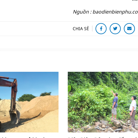
Nguồn : baodienbienphu.c
CHIA SẺ