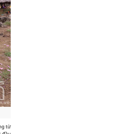
ng từ
c đầu