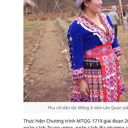
Phụ nữ dân tộc Mông ở xóm Lân Quan (xã 
Thực hiện Chương trình MTQG 1719 giai đoạn 20
ngân sách Trung ương, ngân sách địa phương c