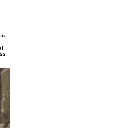
các
ai
bào