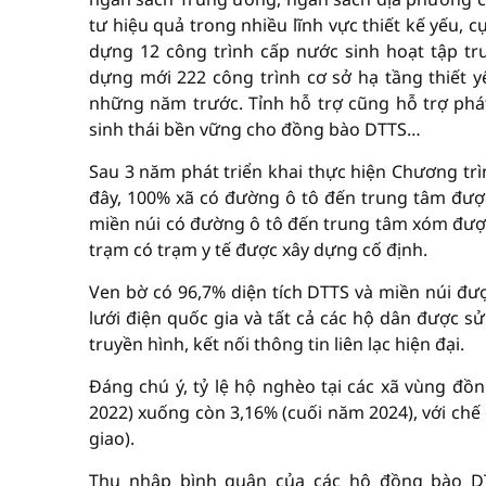
tư hiệu quả trong nhiều lĩnh vực thiết kế yếu, 
dựng 12 công trình cấp nước sinh hoạt tập tr
dựng mới 222 công trình cơ sở hạ tầng thiết 
những năm trước. Tỉnh hỗ trợ cũng hỗ trợ phát 
sinh thái bền vững cho đồng bào DTTS…
Sau 3 năm phát triển khai thực hiện Chương trì
đây, 100% xã có đường ô tô đến trung tâm đượ
miền núi có đường ô tô đến trung tâm xóm được
trạm có trạm y tế được xây dựng cố định.
Ven bờ có 96,7% diện tích DTTS và miền núi đ
lưới điện quốc gia và tất cả các hộ dân được s
truyền hình, kết nối thông tin liên lạc hiện đại.
Đáng chú ý, tỷ lệ hộ nghèo tại các xã vùng đ
2022) xuống còn 3,16% (cuối năm 2024), với chế
giao).
Thu nhập bình quân của các hộ đồng bào DT