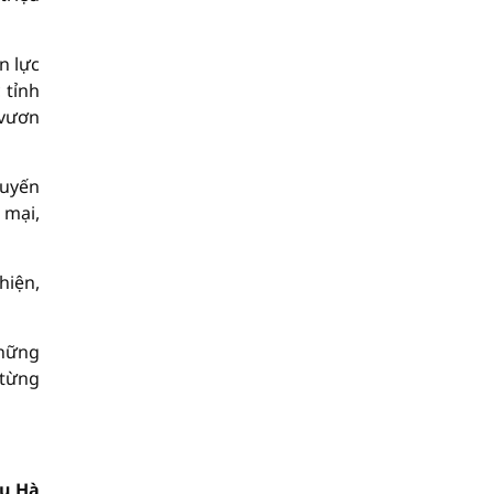
n lực
 tỉnh
 vươn
huyến
 mại,
hiện,
những
 từng
u Hà