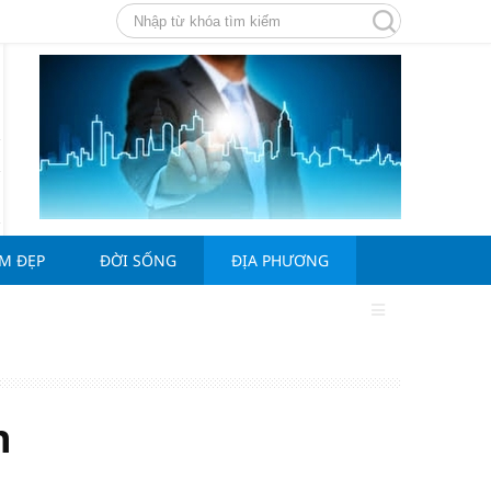
ÀM ĐẸP
ĐỜI SỐNG
ĐỊA PHƯƠNG
n