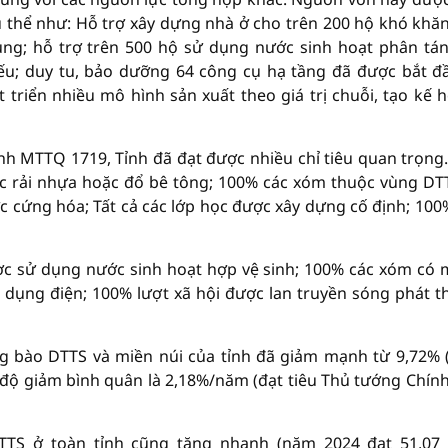
cụ thể như: Hỗ trợ xây dựng nhà ở cho trên 200 hộ khó khăn
ung; hỗ trợ trên 500 hộ sử dụng nước sinh hoạt phân tán
yếu; duy tu, bảo dưỡng 64 công cụ hạ tầng đã được bắt đ
triển nhiều mô hình sản xuất theo giá trị chuỗi, tạo kế 
nh MTTQ 1719, Tỉnh đã đạt được nhiều chỉ tiêu quan trọng
c rải nhựa hoặc đổ bê tông; 100% các xóm thuộc vùng DT
 cứng hóa; Tất cả các lớp học được xây dựng cố định; 100
ược sử dụng nước sinh hoạt hợp vệ sinh; 100% các xóm có
ử dụng điện; 100% lượt xã hội được lan truyền sóng phát t
ồng bào DTTS và miền núi của tỉnh đã giảm mạnh từ 9,72%
 độ giảm bình quân là 2,18%/năm (đạt tiêu Thủ tướng Chín
TS ở toàn tỉnh cũng tăng nhanh (năm 2024 đạt 51,07 