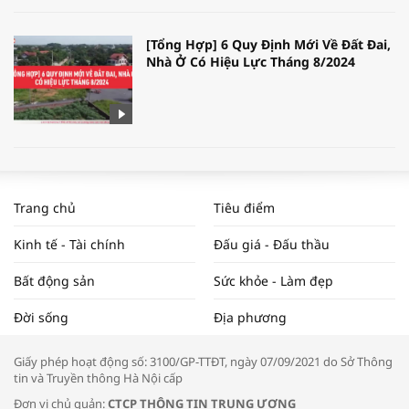
[Tổng Hợp] 6 Quy Định Mới Về Đất Đai,
Nhà Ở Có Hiệu Lực Tháng 8/2024
WORLDBANK DỰ BÁO KINH TẾ VIỆT
NAM NĂM 2024 VÀ NĂM 2025 | NHỊP
Trang chủ
Tiêu điểm
ĐẬP THỊ TRƯỜNG #62
Kinh tế - Tài chính
Đấu giá - Đấu thầu
Bất động sản
Sức khỏe - Làm đẹp
Tọa đàm “Xúc tiến thương mại: Khơi
Đời sống
Địa phương
thông đầu ra cho sản phẩm OCOP”
Giấy phép hoạt động số: 3100/GP-TTĐT, ngày 07/09/2021 do Sở Thông
tin và Truyền thông Hà Nội cấp
Đơn vị chủ quản:
CTCP THÔNG TIN TRUNG ƯƠNG