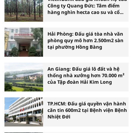
Công ty Quang Đức: Tâm điểm
hàng nghìn hecta cao su và cổ
phần doanh nghiệp
Hải Phòng: Đấu giá tòa nhà văn
phòng quy mô hơn 2.500m2 sàn
tại phường Hồng Bàng
An Giang: Đấu giá lô đất và hệ
thống nhà xưởng hơn 70.000 m²
của Tập đoàn Hải Kim Long
TP.HCM: Đấu giá quyền vận hành
căn tin 600m2 tại Bệnh viện Bệnh
Nhiệt Đới