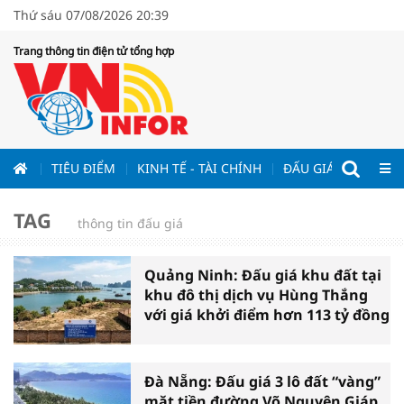
Thứ sáu 07/08/2026 20:39
Trang thông tin điện tử tổng hợp
ƯƠNG
TIÊU ĐIỂM
KINH TẾ - TÀI CHÍNH
ĐẤU GIÁ - ĐẤU THẦ
TAG
thông tin đấu giá
Quảng Ninh: Đấu giá khu đất tại
khu đô thị dịch vụ Hùng Thắng
với giá khởi điểm hơn 113 tỷ đồng
Đà Nẵng: Đấu giá 3 lô đất “vàng”
mặt tiền đường Võ Nguyên Giáp,