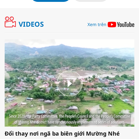
VIDEOS
Xem trên
Đổi thay nơi ngã ba biên giới Mường Nhé