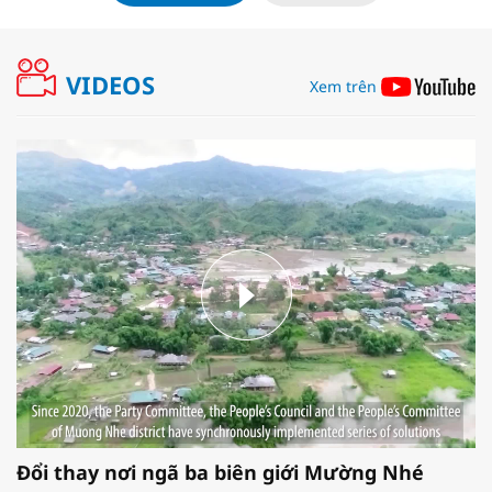
VIDEOS
Xem trên
Đổi thay nơi ngã ba biên giới Mường Nhé