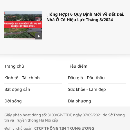
[Tổng Hợp] 6 Quy Định Mới Về Đất Đai,
Nhà Ở Có Hiệu Lực Tháng 8/2024
WORLDBANK DỰ BÁO KINH TẾ VIỆT
NAM NĂM 2024 VÀ NĂM 2025 | NHỊP
Trang chủ
Tiêu điểm
ĐẬP THỊ TRƯỜNG #62
Kinh tế - Tài chính
Đấu giá - Đấu thầu
Bất động sản
Sức khỏe - Làm đẹp
Tọa đàm “Xúc tiến thương mại: Khơi
Đời sống
Địa phương
thông đầu ra cho sản phẩm OCOP”
Giấy phép hoạt động số: 3100/GP-TTĐT, ngày 07/09/2021 do Sở Thông
tin và Truyền thông Hà Nội cấp
Đơn vị chủ quản:
CTCP THÔNG TIN TRUNG ƯƠNG