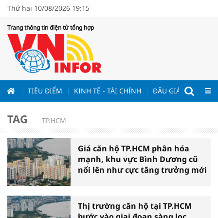
Thứ hai 10/08/2026 19:15
Trang thông tin điện tử tổng hợp
ƯƠNG
TIÊU ĐIỂM
KINH TẾ - TÀI CHÍNH
ĐẤU GIÁ - ĐẤU THẦ
TAG
TP.HCM
Giá căn hộ TP.HCM phân hóa
mạnh, khu vực Bình Dương cũ
nổi lên như cực tăng trưởng mới
Thị trường căn hộ tại TP.HCM
bước vào giai đoạn sàng lọc