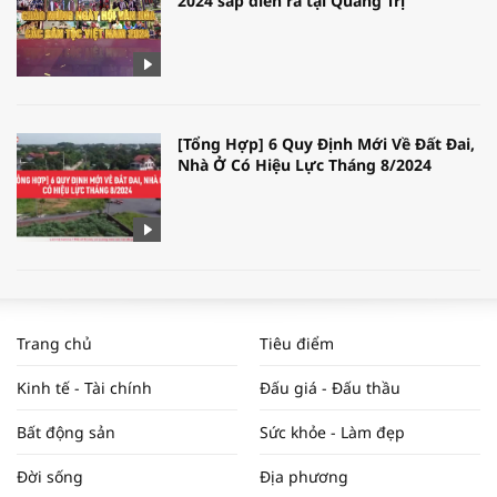
2024 sắp diễn ra tại Quảng Trị
[Tổng Hợp] 6 Quy Định Mới Về Đất Đai,
Nhà Ở Có Hiệu Lực Tháng 8/2024
WORLDBANK DỰ BÁO KINH TẾ VIỆT
NAM NĂM 2024 VÀ NĂM 2025 | NHỊP
Trang chủ
Tiêu điểm
ĐẬP THỊ TRƯỜNG #62
Kinh tế - Tài chính
Đấu giá - Đấu thầu
Bất động sản
Sức khỏe - Làm đẹp
Tọa đàm “Xúc tiến thương mại: Khơi
Đời sống
Địa phương
thông đầu ra cho sản phẩm OCOP”