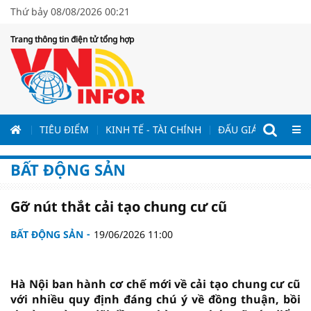
Thứ bảy 08/08/2026 00:21
Trang thông tin điện tử tổng hợp
ƯƠNG
TIÊU ĐIỂM
KINH TẾ - TÀI CHÍNH
ĐẤU GIÁ - ĐẤU THẦ
BẤT ĐỘNG SẢN
Gỡ nút thắt cải tạo chung cư cũ
BẤT ĐỘNG SẢN
19/06/2026 11:00
Hà Nội ban hành cơ chế mới về cải tạo chung cư cũ
với nhiều quy định đáng chú ý về đồng thuận, bồi