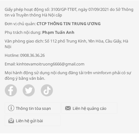
Giấy phép hoạt động số: 3100/GP-TTĐT, ngày 07/09/2021 do Sở Thông
tin và Truyền thông Hà Nội cấp
Đơn vị chủ quản:
CTCP THÔNG TIN TRUNG ƯƠNG
Phụ trách nội dung:
Phạm Tuấn Anh
Bác sĩ tư vấn cách phòng tránh bệnh
Văn phòng giao dịch: Số 112 phố Trung Kính, Yên Hòa, Cầu Giấy, Hà
đường hô hấp trong thời tiết giao mùa
Nội
Hotline: 0908.36.36.26
Email: kinhtevamoitruong6666@gmail.com
Mọi hành động sử dụng nội dung đăng tải trên vninfor.vn phải có sự
đồng ý bằng văn bản.
Trao yêu thương cho em
Thông tin tòa soạn
Liên hệ quảng cáo
Liên hệ gửi bài
Kon Tum giải cứu nạn nhân bị lừa bán
sang Campuchia