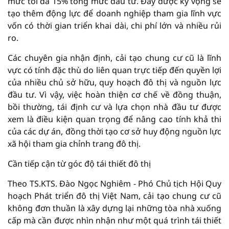
mức tối đa 15% tổng mức đầu tư. Đây được kỳ vọng sẽ
tạo thêm động lực để doanh nghiệp tham gia lĩnh vực
vốn có thời gian triển khai dài, chi phí lớn và nhiều rủi
ro.
Các chuyên gia nhận định, cải tạo chung cư cũ là lĩnh
vực có tính đặc thù do liên quan trực tiếp đến quyền lợi
của nhiều chủ sở hữu, quy hoạch đô thị và nguồn lực
đầu tư. Vì vậy, việc hoàn thiện cơ chế về đồng thuận,
bồi thường, tái định cư và lựa chọn nhà đầu tư được
xem là điều kiện quan trọng để nâng cao tính khả thi
của các dự án, đồng thời tạo cơ sở huy động nguồn lực
xã hội tham gia chỉnh trang đô thị.
Cần tiếp cận từ góc độ tái thiết đô thị
Theo TS.KTS. Đào Ngọc Nghiêm - Phó Chủ tịch Hội Quy
hoạch Phát triển đô thị Việt Nam, cải tạo chung cư cũ
không đơn thuần là xây dựng lại những tòa nhà xuống
cấp mà cần được nhìn nhận như một quá trình tái thiết