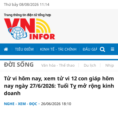
Thứ bảy 08/08/2026 11:14
Trang thông tin điện tử tổng hợp
ƯƠNG
TIÊU ĐIỂM
KINH TẾ - TÀI CHÍNH
ĐẤU GIÁ - ĐẤU THẦ
ĐỜI SỐNG
Văn hóa - Thể thao
Du lịch
Nhịp s
Tử vi hôm nay, xem tử vi 12 con giáp hôm
nay ngày 27/6/2026: Tuổi Tỵ mở rộng kinh
doanh
NGHE - XEM - ĐỌC
26/06/2026 18:10