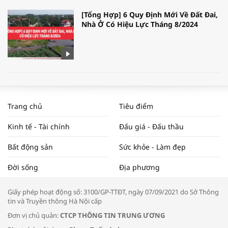
[Tổng Hợp] 6 Quy Định Mới Về Đất Đai,
Nhà Ở Có Hiệu Lực Tháng 8/2024
WORLDBANK DỰ BÁO KINH TẾ VIỆT
NAM NĂM 2024 VÀ NĂM 2025 | NHỊP
Trang chủ
Tiêu điểm
ĐẬP THỊ TRƯỜNG #62
Kinh tế - Tài chính
Đấu giá - Đấu thầu
Bất động sản
Sức khỏe - Làm đẹp
Tọa đàm “Xúc tiến thương mại: Khơi
Đời sống
Địa phương
thông đầu ra cho sản phẩm OCOP”
Giấy phép hoạt động số: 3100/GP-TTĐT, ngày 07/09/2021 do Sở Thông
tin và Truyền thông Hà Nội cấp
Đơn vị chủ quản:
CTCP THÔNG TIN TRUNG ƯƠNG