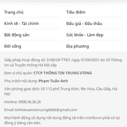
WORLDBANK DỰ BÁO KINH TẾ VIỆT
NAM NĂM 2024 VÀ NĂM 2025 | NHỊP
Trang chủ
Tiêu điểm
ĐẬP THỊ TRƯỜNG #62
Kinh tế - Tài chính
Đấu giá - Đấu thầu
Bất động sản
Sức khỏe - Làm đẹp
Tọa đàm “Xúc tiến thương mại: Khơi
Đời sống
Địa phương
thông đầu ra cho sản phẩm OCOP”
Giấy phép hoạt động số: 3100/GP-TTĐT, ngày 07/09/2021 do Sở Thông
tin và Truyền thông Hà Nội cấp
Đơn vị chủ quản:
CTCP THÔNG TIN TRUNG ƯƠNG
Phụ trách nội dung:
Phạm Tuấn Anh
Bác sĩ tư vấn cách phòng tránh bệnh
Văn phòng giao dịch: Số 112 phố Trung Kính, Yên Hòa, Cầu Giấy, Hà
đường hô hấp trong thời tiết giao mùa
Nội
Hotline: 0908.36.36.26
Email: kinhtevamoitruong6666@gmail.com
Mọi hành động sử dụng nội dung đăng tải trên vninfor.vn phải có sự
đồng ý bằng văn bản.