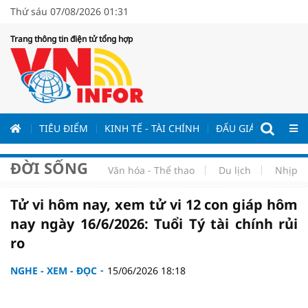
Thứ sáu 07/08/2026 01:31
Trang thông tin điện tử tổng hợp
ƯƠNG
TIÊU ĐIỂM
KINH TẾ - TÀI CHÍNH
ĐẤU GIÁ - ĐẤU THẦ
ĐỜI SỐNG
Văn hóa - Thể thao
Du lịch
Nhịp s
Tử vi hôm nay, xem tử vi 12 con giáp hôm
nay ngày 16/6/2026: Tuổi Tý tài chính rủi
ro
NGHE - XEM - ĐỌC
15/06/2026 18:18