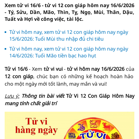
Xem tử vi 16/6 - tử vi 12 con giáp hôm nay 16/6/2026
- Tý, Sửu, Dần, Mão, Thìn, Tỵ, Ngọ, Mùi, Thân, Dậu,
Tuất và Hợi về công việc, tài lộc.
Tử vi hôm nay, xem tử vi 12 con giáp hôm nay ngày
15/6/2026: Tuổi Mùi thu nhập đủ chi tiêu
Tử vi hôm nay, xem tử vi 12 con giáp hôm nay ngày
14/6/2026: Tuổi Mão tiền bạc hao hụt
Tử vi 16/6
- Xem
tử vi vui
-
tử vi hôm nay
16/6/2026
của
12 con giáp
, chúc bạn có những kế hoạch hoàn hảo
cho một ngày mới tốt lành, may mắn và vui!
Lưu ý:
Thông tin bài viết
Tử Vi 12 Con Giáp Hôm Nay
mang tính chất giải trí