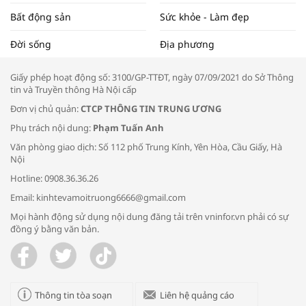
Bất động sản
Sức khỏe - Làm đẹp
Tọa đàm “Xúc tiến thương mại: Khơi
Đời sống
Địa phương
thông đầu ra cho sản phẩm OCOP”
Giấy phép hoạt động số: 3100/GP-TTĐT, ngày 07/09/2021 do Sở Thông
tin và Truyền thông Hà Nội cấp
Đơn vị chủ quản:
CTCP THÔNG TIN TRUNG ƯƠNG
Phụ trách nội dung:
Phạm Tuấn Anh
Bác sĩ tư vấn cách phòng tránh bệnh
Văn phòng giao dịch: Số 112 phố Trung Kính, Yên Hòa, Cầu Giấy, Hà
đường hô hấp trong thời tiết giao mùa
Nội
Hotline: 0908.36.36.26
Email: kinhtevamoitruong6666@gmail.com
Mọi hành động sử dụng nội dung đăng tải trên vninfor.vn phải có sự
đồng ý bằng văn bản.
Trao yêu thương cho em
Thông tin tòa soạn
Liên hệ quảng cáo