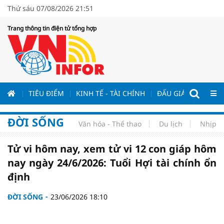
Thứ sáu 07/08/2026 21:51
Trang thông tin điện tử tổng hợp
ƯƠNG
TIÊU ĐIỂM
KINH TẾ - TÀI CHÍNH
ĐẤU GIÁ - ĐẤU THẦ
ĐỜI SỐNG
Văn hóa - Thể thao
Du lịch
Nhịp s
Tử vi hôm nay, xem tử vi 12 con giáp hôm
nay ngày 24/6/2026: Tuổi Hợi tài chính ổn
định
ĐỜI SỐNG
23/06/2026 18:10