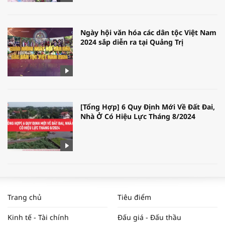
Ngày hội văn hóa các dân tộc Việt Nam
2024 sắp diễn ra tại Quảng Trị
[Tổng Hợp] 6 Quy Định Mới Về Đất Đai,
Nhà Ở Có Hiệu Lực Tháng 8/2024
WORLDBANK DỰ BÁO KINH TẾ VIỆT
NAM NĂM 2024 VÀ NĂM 2025 | NHỊP
Trang chủ
Tiêu điểm
ĐẬP THỊ TRƯỜNG #62
Kinh tế - Tài chính
Đấu giá - Đấu thầu