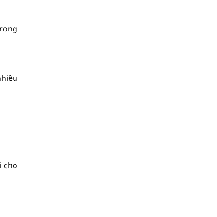
trong
nhiều
i cho