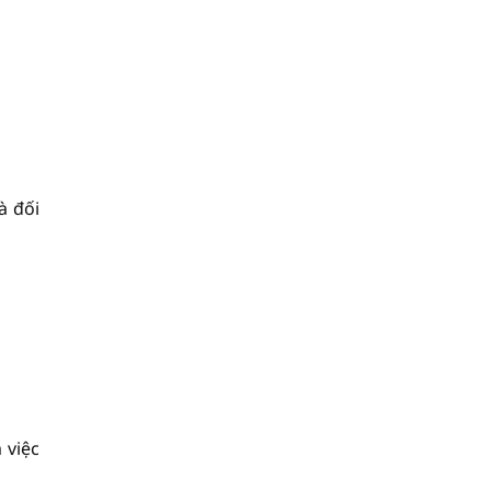
à đối
 việc