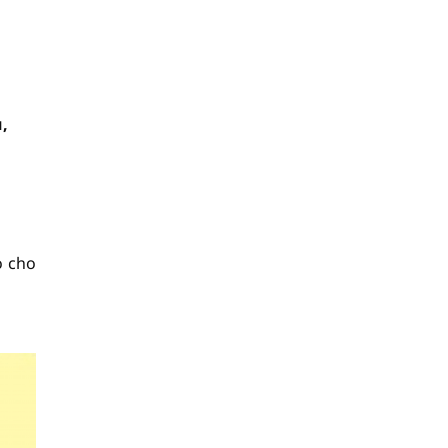
u,
o cho