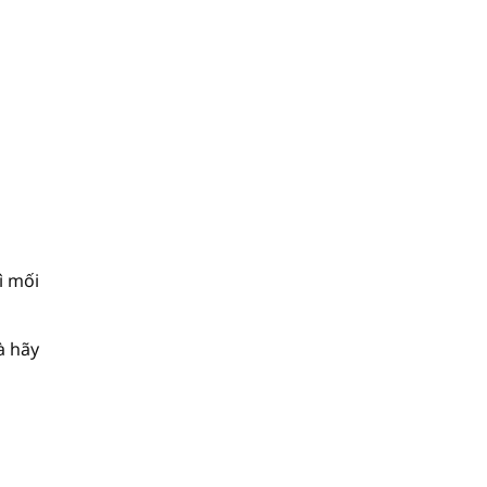
ì mối
à hãy