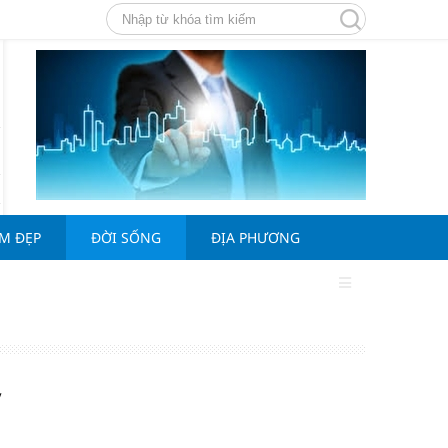
ÀM ĐẸP
ĐỜI SỐNG
ĐỊA PHƯƠNG
y