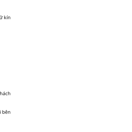
ữ kín
khách
i bên