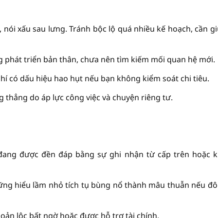
 nói xấu sau lưng. Tránh bộc lộ quá nhiều kế hoạch, cần gi
 phát triển bản thân, chưa nên tìm kiếm mối quan hệ mới.
 chí có dấu hiệu hao hụt nếu bạn không kiểm soát chi tiêu.
g thẳng do áp lực công việc và chuyện riêng tư.
đang được đền đáp bằng sự ghi nhận từ cấp trên hoặc 
ững hiểu lầm nhỏ tích tụ bùng nổ thành mâu thuẫn nếu đô
hoản lộc bất ngờ hoặc được hỗ trợ tài chính.