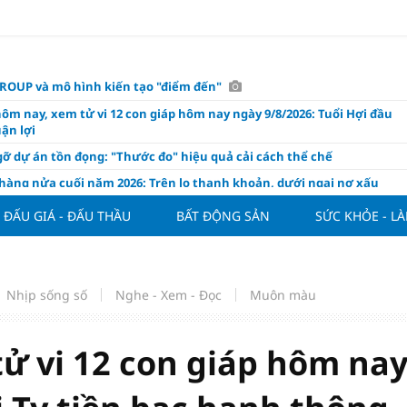
OUP và mô hình kiến tạo "điểm đến"
hôm nay, xem tử vi 12 con giáp hôm nay ngày 9/8/2026: Tuổi Hợi đầu
ận lợi
ỡ dự án tồn đọng: "Thước đo" hiệu quả cải cách thể chế
hàng nửa cuối năm 2026: Trên lo thanh khoản, dưới ngại nợ xấu
ụng/GDP của Việt Nam "phình" lên 155%, cao gấp 3 lần nhóm cùng
ĐẤU GIÁ - ĐẤU THẦU
BẤT ĐỘNG SẢN
SỨC KHỎE - L
háp: Đấu giá 58.965 m² đất và nhà xưởng tại xã Tân Hồng
n Đình Bắc tỏa sáng với cú đúp giúp tuyển Việt Nam hạ Campuchia
ASEAN Cup 2026
Nhịp sống số
Nghe - Xem - Đọc
Muôn màu
ng hôm nay 8/8: Vàng thế giới "nhảy vọt"
ổ phiếu IPO có được phân bổ dòng vốn mới từ nâng hạng thị trường?
tử vi 12 con giáp hôm na
ch của nước chanh gừng