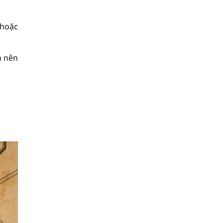
 hoặc
h nên