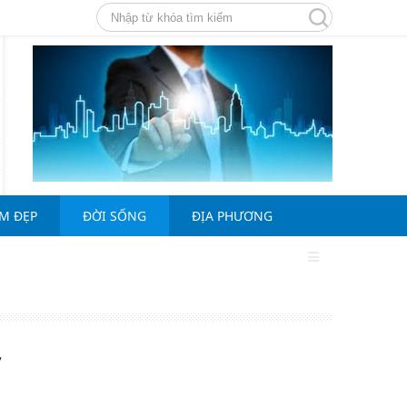
ÀM ĐẸP
ĐỜI SỐNG
ĐỊA PHƯƠNG
y