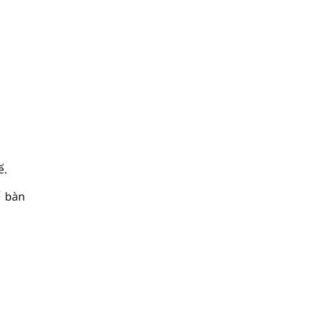
ể.
ể bàn