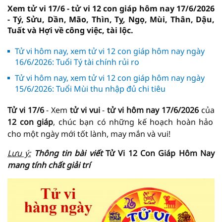
Xem tử vi 17/6 - tử vi 12 con giáp hôm nay 17/6/2026
- Tý, Sửu, Dần, Mão, Thìn, Tỵ, Ngọ, Mùi, Thân, Dậu,
Tuất và Hợi về công việc, tài lộc.
Tử vi hôm nay, xem tử vi 12 con giáp hôm nay ngày
16/6/2026: Tuổi Tý tài chính rủi ro
Tử vi hôm nay, xem tử vi 12 con giáp hôm nay ngày
15/6/2026: Tuổi Mùi thu nhập đủ chi tiêu
Tử vi 17/6
- Xem
tử vi vui
-
tử vi hôm nay
17/6/2026
của
12 con giáp
, chúc bạn có những kế hoạch hoàn hảo
cho một ngày mới tốt lành, may mắn và vui!
Lưu ý:
Thông tin bài viết
Tử Vi 12 Con Giáp Hôm Nay
mang tính chất giải trí