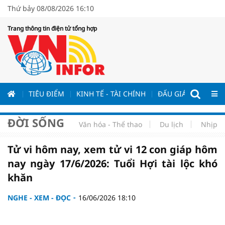
Thứ bảy 08/08/2026 16:10
Trang thông tin điện tử tổng hợp
ƯƠNG
TIÊU ĐIỂM
KINH TẾ - TÀI CHÍNH
ĐẤU GIÁ - ĐẤU THẦ
ĐỜI SỐNG
Văn hóa - Thể thao
Du lịch
Nhịp s
Tử vi hôm nay, xem tử vi 12 con giáp hôm
nay ngày 17/6/2026: Tuổi Hợi tài lộc khó
khăn
NGHE - XEM - ĐỌC
16/06/2026 18:10