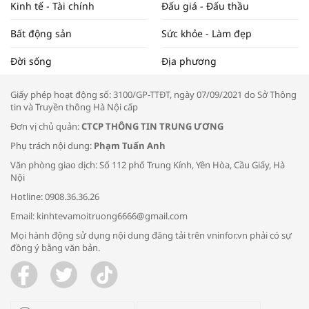
Kinh tế - Tài chính
Đấu giá - Đấu thầu
Bất động sản
Sức khỏe - Làm đẹp
Tọa đàm “Xúc tiến thương mại: Khơi
Đời sống
Địa phương
thông đầu ra cho sản phẩm OCOP”
Giấy phép hoạt động số: 3100/GP-TTĐT, ngày 07/09/2021 do Sở Thông
tin và Truyền thông Hà Nội cấp
Đơn vị chủ quản:
CTCP THÔNG TIN TRUNG ƯƠNG
Phụ trách nội dung:
Phạm Tuấn Anh
Bác sĩ tư vấn cách phòng tránh bệnh
Văn phòng giao dịch: Số 112 phố Trung Kính, Yên Hòa, Cầu Giấy, Hà
đường hô hấp trong thời tiết giao mùa
Nội
Hotline: 0908.36.36.26
Email: kinhtevamoitruong6666@gmail.com
Mọi hành động sử dụng nội dung đăng tải trên vninfor.vn phải có sự
đồng ý bằng văn bản.
Trao yêu thương cho em