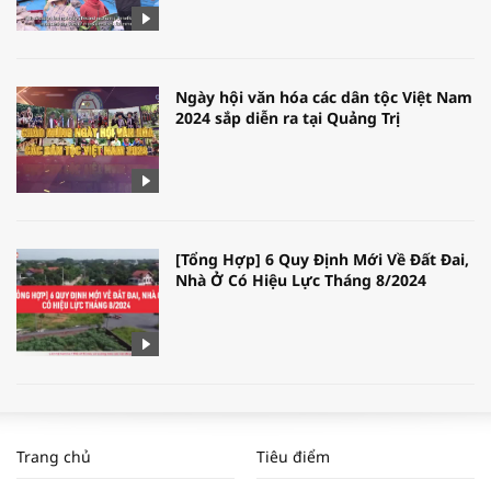
Ngày hội văn hóa các dân tộc Việt Nam
2024 sắp diễn ra tại Quảng Trị
[Tổng Hợp] 6 Quy Định Mới Về Đất Đai,
Nhà Ở Có Hiệu Lực Tháng 8/2024
WORLDBANK DỰ BÁO KINH TẾ VIỆT
NAM NĂM 2024 VÀ NĂM 2025 | NHỊP
Trang chủ
Tiêu điểm
ĐẬP THỊ TRƯỜNG #62