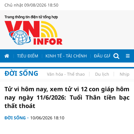
Chủ nhật 09/08/2026 18:50
Trang thông tin điện tử tổng hợp
ƯƠNG
TIÊU ĐIỂM
KINH TẾ - TÀI CHÍNH
ĐẤU GIÁ - ĐẤU THẦ
ĐỜI SỐNG
Văn hóa - Thể thao
Du lịch
Nhịp s
Tử vi hôm nay, xem tử vi 12 con giáp hôm
nay ngày 11/6/2026: Tuổi Thân tiền bạc
thất thoát
ĐỜI SỐNG
10/06/2026 18:10