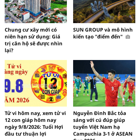
Chung cư xây mới có
SUN GROUP và mô hình
niên hạn sử dụng: Giá
kiến tạo "điểm đến"
trị căn hộ sẽ được nhìn
lại?
Tử vi hôm nay, xem tử vi
Nguyễn Đình Bắc tỏa
12 con giáp hôm nay
sáng với cú đúp giúp
ngày 9/8/2026: Tuổi Hợi
tuyển Việt Nam hạ
đầu tư thuận lợi
Campuchia 3-1 ở ASEAN