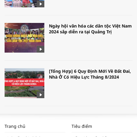
Ngày hội văn hóa các dân tộc Việt Nam
2024 sắp diễn ra tại Quảng Trị
[Tổng Hợp] 6 Quy Định Mới Về Đất Đai,
Nhà Ở Có Hiệu Lực Tháng 8/2024
WORLDBANK DỰ BÁO KINH TẾ VIỆT
NAM NĂM 2024 VÀ NĂM 2025 | NHỊP
Trang chủ
Tiêu điểm
ĐẬP THỊ TRƯỜNG #62