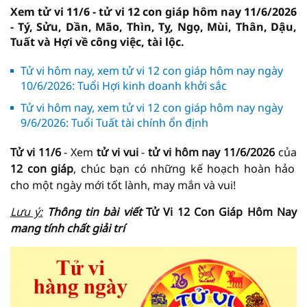
Xem tử vi 11/6 - tử vi 12 con giáp hôm nay 11/6/2026
- Tý, Sửu, Dần, Mão, Thìn, Tỵ, Ngọ, Mùi, Thân, Dậu,
Tuất và Hợi về công việc, tài lộc.
Tử vi hôm nay, xem tử vi 12 con giáp hôm nay ngày
10/6/2026: Tuổi Hợi kinh doanh khởi sắc
Tử vi hôm nay, xem tử vi 12 con giáp hôm nay ngày
9/6/2026: Tuổi Tuất tài chính ổn định
Tử vi 11/6
- Xem
tử vi vui
-
tử vi hôm nay
11/6/2026
của
12 con giáp
, chúc bạn có những kế hoạch hoàn hảo
cho một ngày mới tốt lành, may mắn và vui!
Lưu ý:
Thông tin bài viết
Tử Vi 12 Con Giáp Hôm Nay
mang tính chất giải trí