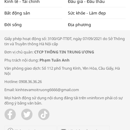
Kinh tế - Tài chính
Đấu giá - Đấu thầu
Bất động sản
Sức khỏe - Làm đẹp
Tọa đàm “Xúc tiến thương mại: Khơi
Đời sống
Địa phương
thông đầu ra cho sản phẩm OCOP”
Giấy phép hoạt động số: 3100/GP-TTĐT, ngày 07/09/2021 do Sở Thông
tin và Truyền thông Hà Nội cấp
Đơn vị chủ quản:
CTCP THÔNG TIN TRUNG ƯƠNG
Phụ trách nội dung:
Phạm Tuấn Anh
Bác sĩ tư vấn cách phòng tránh bệnh
Văn phòng giao dịch: Số 112 phố Trung Kính, Yên Hòa, Cầu Giấy, Hà
đường hô hấp trong thời tiết giao mùa
Nội
Hotline: 0908.36.36.26
Email: kinhtevamoitruong6666@gmail.com
Mọi hành động sử dụng nội dung đăng tải trên vninfor.vn phải có sự
đồng ý bằng văn bản.
Trao yêu thương cho em