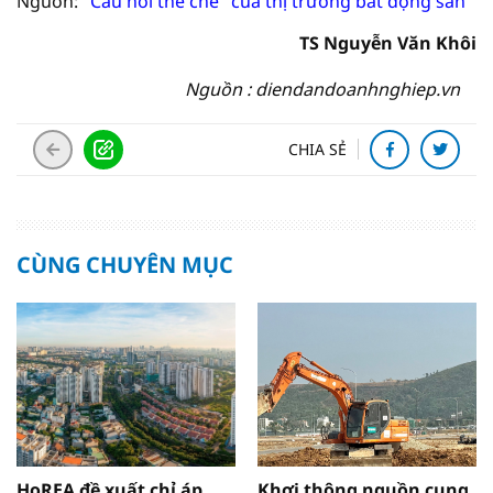
Nguồn:
"Cầu nối thể chế" của thị trường bất động sản
TS Nguyễn Văn Khôi
Nguồn : diendandoanhnghiep.vn
CHIA SẺ
CÙNG CHUYÊN MỤC
HoREA đề xuất chỉ áp
Khơi thông nguồn cung