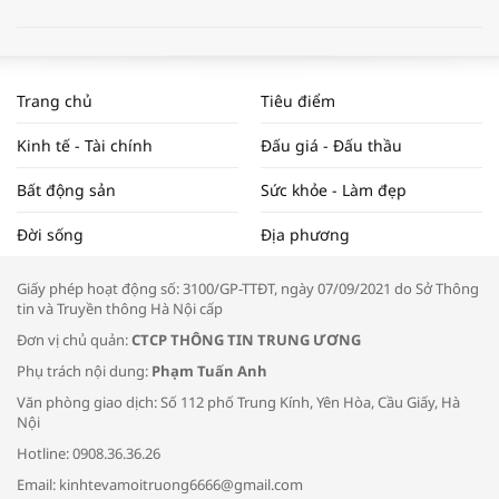
WORLDBANK DỰ BÁO KINH TẾ VIỆT
NAM NĂM 2024 VÀ NĂM 2025 | NHỊP
Trang chủ
Tiêu điểm
ĐẬP THỊ TRƯỜNG #62
Kinh tế - Tài chính
Đấu giá - Đấu thầu
Bất động sản
Sức khỏe - Làm đẹp
Tọa đàm “Xúc tiến thương mại: Khơi
Đời sống
Địa phương
thông đầu ra cho sản phẩm OCOP”
Giấy phép hoạt động số: 3100/GP-TTĐT, ngày 07/09/2021 do Sở Thông
tin và Truyền thông Hà Nội cấp
Đơn vị chủ quản:
CTCP THÔNG TIN TRUNG ƯƠNG
Phụ trách nội dung:
Phạm Tuấn Anh
Bác sĩ tư vấn cách phòng tránh bệnh
Văn phòng giao dịch: Số 112 phố Trung Kính, Yên Hòa, Cầu Giấy, Hà
đường hô hấp trong thời tiết giao mùa
Nội
Hotline: 0908.36.36.26
Email: kinhtevamoitruong6666@gmail.com