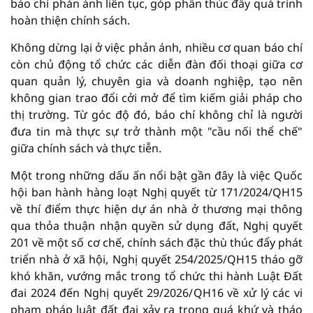
báo chí phản ánh liên tục, góp phần thúc đẩy quá trình
hoàn thiện chính sách.
Không dừng lại ở việc phản ánh, nhiều cơ quan báo chí
còn chủ động tổ chức các diễn đàn đối thoại giữa cơ
quan quản lý, chuyên gia và doanh nghiệp, tạo nên
không gian trao đổi cởi mở để tìm kiếm giải pháp cho
thị trường. Từ góc độ đó, báo chí không chỉ là người
đưa tin mà thực sự trở thành một "cầu nối thể chế"
giữa chính sách và thực tiễn.
Một trong những dấu ấn nổi bật gần đây là việc Quốc
hội ban hành hàng loạt Nghị quyết từ 171/2024/QH15
về thí điểm thực hiện dự án nhà ở thương mại thông
qua thỏa thuận nhận quyền sử dụng đất, Nghị quyết
201 về một số cơ chế, chính sách đặc thù thúc đẩy phát
triển nhà ở xã hội, Nghị quyết 254/2025/QH15 tháo gỡ
khó khăn, vướng mắc trong tổ chức thi hành Luật Đất
đai 2024 đến Nghị quyết 29/2026/QH16 về xử lý các vi
phạm pháp luật đất đai xảy ra trong quá khứ và tháo