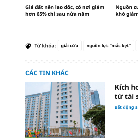
Giá đất nền lao dốc, có nơi giảm
Nguồn cu
hơn 65% chỉ sau nửa năm
khó giả
Từ khóa:
giải cứu
nguồn lực “mắc kẹt”
CÁC TIN KHÁC
Kích h
từ tài
Bất động s