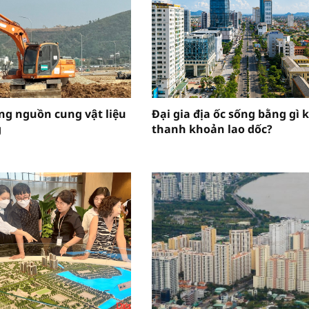
ng nguồn cung vật liệu
Đại gia địa ốc sống bằng gì 
g
thanh khoản lao dốc?