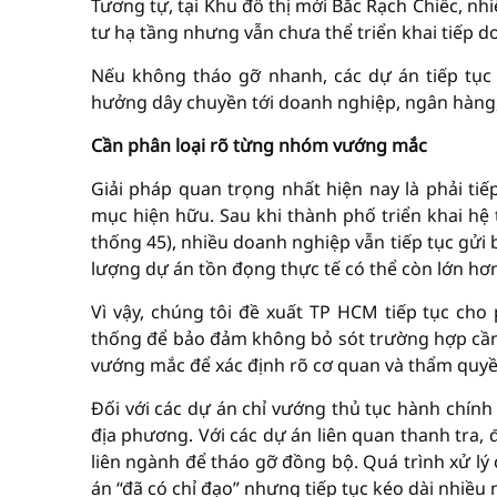
Tương tự, tại Khu đô thị mới Bắc Rạch Chiếc, n
tư hạ tầng nhưng vẫn chưa thể triển khai tiếp do
Nếu không tháo gỡ nhanh, các dự án tiếp tục k
hưởng dây chuyền tới doanh nghiệp, ngân hàng,
Cần phân loại rõ từng nhóm vướng mắc
Giải pháp quan trọng nhất hiện nay là phải tiế
mục hiện hữu. Sau khi thành phố triển khai hệ 
thống 45), nhiều doanh nghiệp vẫn tiếp tục gửi
lượng dự án tồn đọng thực tế có thể còn lớn hơ
Vì vậy, chúng tôi đề xuất TP HCM tiếp tục ch
thống để bảo đảm không bỏ sót trường hợp cần 
vướng mắc để xác định rõ cơ quan và thẩm quyền
Đối với các dự án chỉ vướng thủ tục hành chính
địa phương. Với các dự án liên quan thanh tra, 
liên ngành để tháo gỡ đồng bộ. Quá trình xử lý 
án “đã có chỉ đạo” nhưng tiếp tục kéo dài nhiề