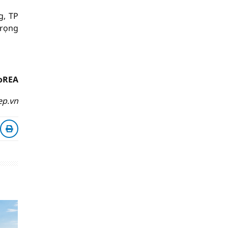
g, TP
trọng
HoREA
ep.vn