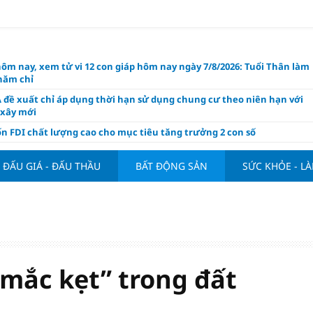
hôm nay, xem tử vi 12 con giáp hôm nay ngày 7/8/2026: Tuổi Thân làm
chăm chỉ
 đề xuất chỉ áp dụng thời hạn sử dụng chung cư theo niên hạn với
 xây mới
n FDI chất lượng cao cho mục tiêu tăng trưởng 2 con số
lực nào để Việt Nam hiện thực hóa mục tiêu tăng trưởng 10%?
ĐẤU GIÁ - ĐẤU THẦU
BẤT ĐỘNG SẢN
SỨC KHỎE - L
n cứu tính tiền gửi Kho bạc vào nguồn vốn huy động của ngân hàng
o Mỹ cùng Nhật Bản "nâng đỡ" đồng yên?
á tía tô thế nào để hỗ trợ làm đẹp da, mượt tóc?
àng hôm nay 6/8: "Nhảy vọt" sau một đêm
Việt Nam tính bài toán xoay tua tại ASEAN Cup 2026 và màn đáp trả
ửa của Hoàng Hên
“mắc kẹt” trong đất
ất đưa kim cương vào ngành nghề kinh doanh có điều kiện như vàn