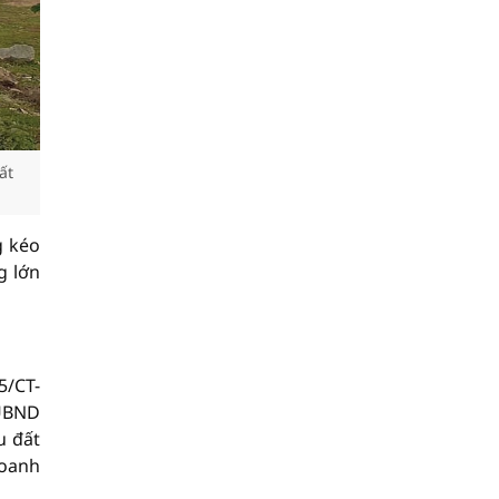
ất
g kéo
g lớn
5/CT-
 UBND
u đất
doanh