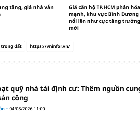
ng tăng, giá nhà vẫn
Giá căn hộ TP.HCM phân hó
m
mạnh, khu vực Bình Dương
nổi lên như cực tăng trưởn
mới
trong đất
https://vninfor.vn/
oạt quỹ nhà tái định cư: Thêm nguồn cun
 sản công
ản
04/08/2026 11:00