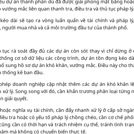
hiều dự án thành phần dù đã được giải phóng mặt bằng hoặ
 vướng mắc liên quan thanh tra, điều tra và thủ tục pháp lý
éo dài sẽ tạo ra vòng luẩn quẩn về tài chính và pháp lý
 người mua nhà và cả môi trường đầu tư của thành phố.
p tục rà soát đầy đủ các dự án còn sót thay vì chỉ dừng ở
thống cơ sở dữ liệu các công trình, dự án tồn đọng kéo dà
 bổ sung hồ sơ dự án khó khăn, vướng mắc. Điều này cho th
n thống kê ban đầu.
o phép doanh nghiệp cập nhật thêm các dự án khó khăn l
xử lý. Song song với đó, cần khẩn trương phân loại từng
 giải quyết.
 hoặc nghĩa vụ tài chính, cần đẩy nhanh xử lý ở cấp sở ngà
điều tra hoặc có yếu tố pháp lý chồng chéo, cần cơ chế phố
cũng cần có thời hạn và trách nhiệm cụ thể, tránh tình trạ
u năm mà không có chuyển biến thực tế.