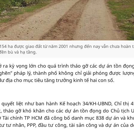
 154 ha được giao đất từ năm 2001 nhưng đến nay vẫn chưa hoàn t
đền bù và hạ tầng.
 ra kỳ vọng lớn cho quá trình tháo gỡ các dự án tồn đọn
nghẽn” pháp lý, thành phố không chỉ giải phóng được lượn
ư địa cho mục tiêu tăng trưởng kinh tế hai con số.
 quyết liệt như ban hành Kế hoạch 34/KH-UBND, Chỉ thị 4
át, tháo gỡ khó khăn cho các dự án tồn đọng do Chủ tịch
Sở Tài chính TP HCM đã công bố danh mục 838 dự án và kh
ư tư nhân, PPP, đầu tư công, tài sản công và dự án của 