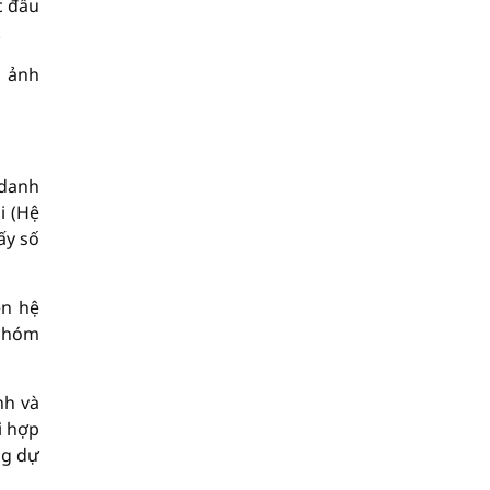
c đầu
.
, ảnh
 danh
i (Hệ
ấy số
ên hệ
 nhóm
nh và
i hợp
ng dự