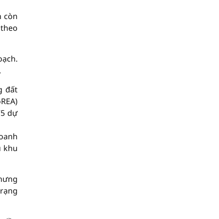
n còn
 theo
oạch.
.
g đất
oREA)
75 dự
doanh
u khu
nhưng
trạng