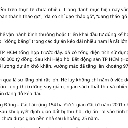
iểm trên thực tế chưa nhiều. Trong danh mục hiện nay vẫ
oàn thành tháo gỡ”, “đã có chỉ đạo tháo gỡ”, “đang tháo gỡ
hể vận hành bình thường hoặc triển khai đầu tư đúng kế h
bị “đóng băng” trong các dự án kéo dài nhiều năm là rất lớn
 TP HCM tổng hợp trước đây, đã có tổng diện tích sử dụn
06.000 tỷ đồng. Sau khi Hiệp hội Bất động sản TP HCM (H
số lượng dự án khó khăn, vướng mắc đã tăng lên khoảng 9
qua là sự lãng phí rất lớn. Hệ lụy không chỉ nằm ở việc 
uồn cung thị trường suy giảm, ngân sách thất thu và nhiề
án dang dở kéo dài.
g Đông – Cát Lái rộng 154 ha được giao đất từ năm 2001 
au khi quyết định giao đất bị thu hồi, dự án rơi vào tình 
g chưa được giao nền nhà sau khoảng 25 năm.