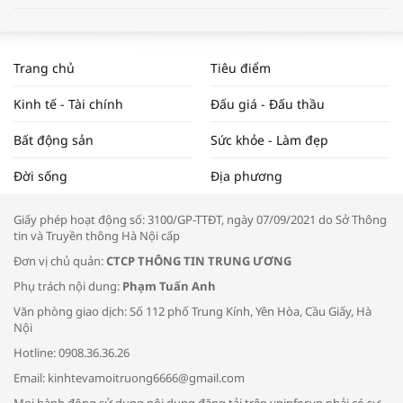
WORLDBANK DỰ BÁO KINH TẾ VIỆT
NAM NĂM 2024 VÀ NĂM 2025 | NHỊP
Trang chủ
Tiêu điểm
ĐẬP THỊ TRƯỜNG #62
Kinh tế - Tài chính
Đấu giá - Đấu thầu
Bất động sản
Sức khỏe - Làm đẹp
Tọa đàm “Xúc tiến thương mại: Khơi
Đời sống
Địa phương
thông đầu ra cho sản phẩm OCOP”
Giấy phép hoạt động số: 3100/GP-TTĐT, ngày 07/09/2021 do Sở Thông
tin và Truyền thông Hà Nội cấp
Đơn vị chủ quản:
CTCP THÔNG TIN TRUNG ƯƠNG
Phụ trách nội dung:
Phạm Tuấn Anh
Bác sĩ tư vấn cách phòng tránh bệnh
Văn phòng giao dịch: Số 112 phố Trung Kính, Yên Hòa, Cầu Giấy, Hà
đường hô hấp trong thời tiết giao mùa
Nội
Hotline: 0908.36.36.26
Email: kinhtevamoitruong6666@gmail.com
Mọi hành động sử dụng nội dung đăng tải trên vninfor.vn phải có sự