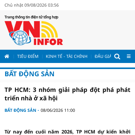
Chủ nhật 09/08/2026 03:56
Trang thông tin điện tử tổng hợp
ƯƠNG
TIÊU ĐIỂM
KINH TẾ - TÀI CHÍNH
ĐẤU GIÁ - ĐẤU THẦ
BẤT ĐỘNG SẢN
TP HCM: 3 nhóm giải pháp đột phá phát
triển nhà ở xã hội
BẤT ĐỘNG SẢN
08/06/2026 11:00
Từ nay đến cuối năm 2026, TP HCM dự kiến khởi