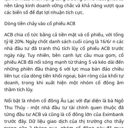
nền tảng kinh doanh vững chắc và khả năng vượt qua
các biến số để đạt lợi nhuận tích cực.
Dòng tiền chảy vào cổ phiếu ACB
ACB chia cổ tức bằng cả tiền mặt và cổ phiếu, với tổng
tỷ lệ 20%. Ngày chốt danh sách cuối cùng là 16/6/ n các
nhà đầu tư đã tranh thủ tích lũy cổ phiếu ACB trước
ngày này. Tuy nhiên, bên cạnh lực cầu mua gom, cổ
phiếu ACB đã nổi sóng mạnh từ tháng 5 và kéo dài đến
những phiên đầu tháng 6 với lực mua bán đảo chiều
liên tục của dòng tiền khối ngoại, bán ròng của khối tự
doanh, trong khi xuất hiện một nhóm cổ đông âm
thầm tích lũy.
Nổi bật là nhóm cổ đông Âu Lạc với đại diện là bà Ngô
Thu Thúy - một nhà đầu tư tài chính quen thuộc đã
từng đầu tư ACB và cũng là cổ đông lớn của Eximbank
trước đây. Dữ liệu giao dịch của thị trường cho thấy