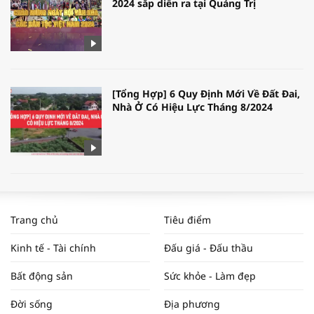
2024 sắp diễn ra tại Quảng Trị
[Tổng Hợp] 6 Quy Định Mới Về Đất Đai,
Nhà Ở Có Hiệu Lực Tháng 8/2024
WORLDBANK DỰ BÁO KINH TẾ VIỆT
NAM NĂM 2024 VÀ NĂM 2025 | NHỊP
Trang chủ
Tiêu điểm
ĐẬP THỊ TRƯỜNG #62
Kinh tế - Tài chính
Đấu giá - Đấu thầu
Bất động sản
Sức khỏe - Làm đẹp
Tọa đàm “Xúc tiến thương mại: Khơi
Đời sống
Địa phương