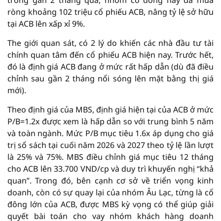
trong gần 2 tháng qua, nhóm cổ đông này đã mua
ròng khoảng 102 triệu cổ phiếu ACB, nâng tỷ lệ sở hữu
tại ACB lên xấp xỉ 9%.
The giới quan sát, có 2 lý do khiến các nhà đầu tư tài
chính quan tâm đến cổ phiếu ACB hiện nay. Trước hết,
đó là định giá ACB đang ở mức rất hấp dẫn (dù đã điều
chỉnh sau gần 2 tháng nổi sóng lên mặt bằng thị giá
mới).
Theo định giá của MBS, định giá hiện tại của ACB ở mức
P/B=1.2x được xem là hấp dẫn so với trung bình 5 năm
và toàn ngành. Mức P/B mục tiêu 1.6x áp dụng cho giá
trị sổ sách tại cuối năm 2026 và 2027 theo tỷ lệ lần lượt
là 25% và 75%. MBS điều chỉnh giá mục tiêu 12 tháng
cho ACB lên 33.700 VND/cp và duy trì khuyến nghị “khả
quan”. Trong đó, bên cạnh cơ sở về triển vọng kinh
doanh, còn có sự quay lại của nhóm Âu Lạc, từng là cổ
đông lớn của ACB, được MBS kỳ vọng có thể giúp giải
quyết bài toán cho vay nhóm khách hàng doanh