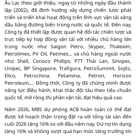
Âu Lạc theo giới thiệu, ngay từ những ngày đầu thành
lập (2002), đã định hướng xây dựng chiến lược phát
triển và triển khai hoạt động trên lĩnh vực vận tải xăng
dầu bằng đường biển trong nước và quốc tế. Đến nay,
Công ty đã thiết lập được quan hệ đối tác chiến lược và
trực tiếp ký hợp đồng vận tải với nhiều chủ hàng lớn
trong nước như Saigon Petro, Skypec, Thalexim,
Petrolimex, PV Oil, Petimex… và chủ hàng ngoài nước
như Shell, Conoco Phillips, PTT Thái Lan, Sinopec,
Unipec, BP Singapore, Trafigura, PetroSummit, Sojitz,
Elico, Petrochina, Petamina, Petron, Horizon
Petroleum,… Đồng thời, Công ty đã chứng minh được
năng lực điều hành, khai thác đội tàu theo tiêu chuẩn
quốc tế, mở rộng thị phần vận tải, đạt hiệu quả cao.
Năm 2026, MBS dự phóng ACB hoàn toàn có thể đạt
được kế hoạch thận trọng đặt ra với tổng tài sản đến
cuối 2026 tăng 16% so với đầu năm nay. Dư nợ tín dụng
tăng 16% và không vượt quá hạn mức tăng trưởng tín