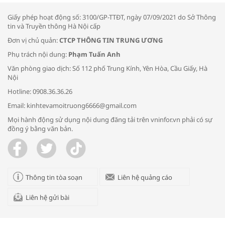
thông đầu ra cho sản phẩm OCOP”
Giấy phép hoạt động số: 3100/GP-TTĐT, ngày 07/09/2021 do Sở Thông
tin và Truyền thông Hà Nội cấp
Đơn vị chủ quản:
CTCP THÔNG TIN TRUNG ƯƠNG
Phụ trách nội dung:
Phạm Tuấn Anh
Bác sĩ tư vấn cách phòng tránh bệnh
Văn phòng giao dịch: Số 112 phố Trung Kính, Yên Hòa, Cầu Giấy, Hà
đường hô hấp trong thời tiết giao mùa
Nội
Hotline: 0908.36.36.26
Email: kinhtevamoitruong6666@gmail.com
Mọi hành động sử dụng nội dung đăng tải trên vninfor.vn phải có sự
đồng ý bằng văn bản.
Trao yêu thương cho em
Thông tin tòa soạn
Liên hệ quảng cáo
Liên hệ gửi bài
Kon Tum giải cứu nạn nhân bị lừa bán
sang Campuchia