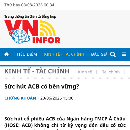
Thứ bảy 08/08/2026 00:34
Trang thông tin điện tử tổng hợp
ƯƠNG
TIÊU ĐIỂM
KINH TẾ - TÀI CHÍNH
ĐẤU GIÁ - ĐẤU THẦ
KINH TẾ - TÀI CHÍNH
Kinh tế
Tài chính
Sức hút ACB có bền vững?
CHỨNG KHOÁN
20/06/2026 15:00
Sức hút cổ phiếu ACB của Ngân hàng TMCP Á Châu
(HOSE: ACB) không chỉ từ kỳ vọng đón đầu cổ tức