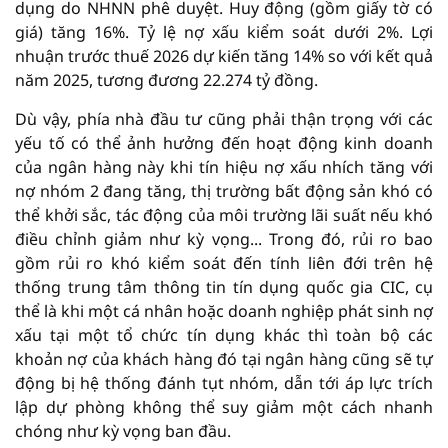
dụng do NHNN phê duyệt. Huy động (gồm giấy tờ có
giá) tăng 16%. Tỷ lệ nợ xấu kiểm soát dưới 2%. Lợi
nhuận trước thuế 2026 dự kiến tăng 14% so với kết quả
năm 2025, tương đương 22.274 tỷ đồng.
Dù vậy, phía nhà đầu tư cũng phải thận trọng với các
yếu tố có thể ảnh hưởng đến hoạt động kinh doanh
của ngân hàng này khi tín hiệu nợ xấu nhích tăng với
nợ nhóm 2 đang tăng, thị trường bất động sản khó có
thể khởi sắc, tác động của môi trường lãi suất nếu khó
điều chỉnh giảm như kỳ vọng... Trong đó, rủi ro bao
gồm rủi ro khó kiểm soát đến tính liên đới trên hệ
thống trung tâm thông tin tín dụng quốc gia CIC, cụ
thể là khi một cá nhân hoặc doanh nghiệp phát sinh nợ
xấu tại một tổ chức tín dụng khác thì toàn bộ các
khoản nợ của khách hàng đó tại ngân hàng cũng sẽ tự
động bị hệ thống đánh tụt nhóm, dẫn tới áp lực trích
lập dự phòng không thể suy giảm một cách nhanh
chóng như kỳ vọng ban đầu.