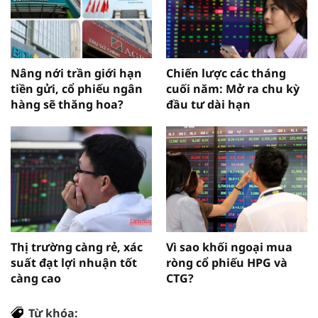
Nâng nới trần giới hạn
Chiến lược các tháng
tiền gửi, cổ phiếu ngân
cuối năm: Mở ra chu kỳ
hàng sẽ thăng hoa?
đầu tư dài hạn
Thị trường càng rẻ, xác
Vì sao khối ngoại mua
suất đạt lợi nhuận tốt
ròng cổ phiếu HPG và
càng cao
CTG?
Từ khóa: