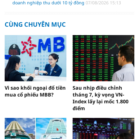
doanh nghiệp thu dưới 10 tỷ đồng
07/08/2026 15:13
CÙNG CHUYÊN MỤC
Vì sao khối ngoại đổ tiền
Sau nhịp điều chỉnh
mua cổ phiếu MBB?
tháng 7, kỳ vọng VN-
Index lấy lại mốc 1.800
điểm