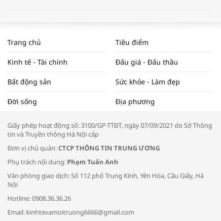
WORLDBANK DỰ BÁO KINH TẾ VIỆT
NAM NĂM 2024 VÀ NĂM 2025 | NHỊP
Trang chủ
Tiêu điểm
ĐẬP THỊ TRƯỜNG #62
Kinh tế - Tài chính
Đấu giá - Đấu thầu
Bất động sản
Sức khỏe - Làm đẹp
Tọa đàm “Xúc tiến thương mại: Khơi
Đời sống
Địa phương
thông đầu ra cho sản phẩm OCOP”
Giấy phép hoạt động số: 3100/GP-TTĐT, ngày 07/09/2021 do Sở Thông
tin và Truyền thông Hà Nội cấp
Đơn vị chủ quản:
CTCP THÔNG TIN TRUNG ƯƠNG
Phụ trách nội dung:
Phạm Tuấn Anh
Bác sĩ tư vấn cách phòng tránh bệnh
Văn phòng giao dịch: Số 112 phố Trung Kính, Yên Hòa, Cầu Giấy, Hà
đường hô hấp trong thời tiết giao mùa
Nội
Hotline: 0908.36.36.26
Email: kinhtevamoitruong6666@gmail.com