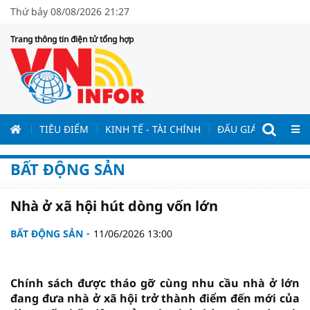
Thứ bảy 08/08/2026 21:27
Trang thông tin điện tử tổng hợp
ƯƠNG
TIÊU ĐIỂM
KINH TẾ - TÀI CHÍNH
ĐẤU GIÁ - ĐẤU THẦ
BẤT ĐỘNG SẢN
Nhà ở xã hội hút dòng vốn lớn
BẤT ĐỘNG SẢN
11/06/2026 13:00
Chính sách được tháo gỡ cùng nhu cầu nhà ở lớn
đang đưa nhà ở xã hội trở thành điểm đến mới của