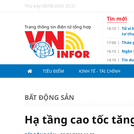
Thứ bảy 08/08/2026 20:21
Tin mới
Trang thông tin điện tử tổng hợp
Tử vi 
18:10
tư thu
Tháo g
17:00
Ngân 
16:15
Tín d
14:10
hạng
TIÊU ĐIỂM
KINH TẾ - TÀI CHÍNH
Đồng T
11:00
Nguyễ
10:32
3-1 ở 
BẤT ĐỘNG SẢN
Giá và
10:23
Các c
09:00
Lợi í
08:15
Hạ tầng cao tốc tăng
Nới tr
07:00