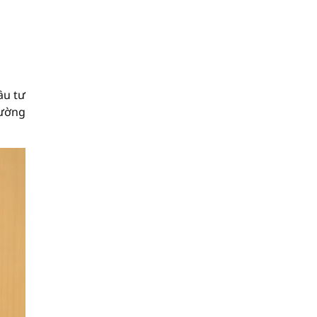
ầu tư
đường