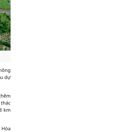
không
ều dự
 thêm
 thác
58 km
n Hòa