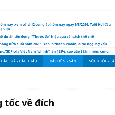
hôm nay, xem tử vi 12 con giáp hôm nay ngày 9/8/2026: Tuổi Hợi đầu
ận lợi
ỡ dự án tồn đọng: "Thước đo" hiệu quả cải cách thể chế
hàng nửa cuối năm 2026: Trên lo thanh khoản, dưới ngại nợ xấu
ụng/GDP của Việt Nam "phình" lên 155%, cao gấp 3 lần nhóm cùng
ĐẤU GIÁ - ĐẤU THẦU
BẤT ĐỘNG SẢN
SỨC KHỎE - L
háp: Đấu giá 58.965 m² đất và nhà xưởng tại xã Tân Hồng
n Đình Bắc tỏa sáng với cú đúp giúp tuyển Việt Nam hạ Campuchia
ASEAN Cup 2026
ng hôm nay 8/8: Vàng thế giới "nhảy vọt"
ổ phiếu IPO có được phân bổ dòng vốn mới từ nâng hạng thị trường?
ch của nước chanh gừng
 tốc về đích
ần tiền gửi Kho bạc Nhà nước: Không chỉ 4 ngân hàng được lợi