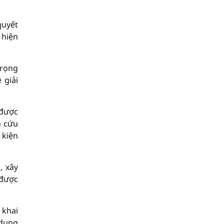
quyết
 hiện
trọng
 giải
 được
n cứu
 kiện
, xây
 được
 khai
 dụng