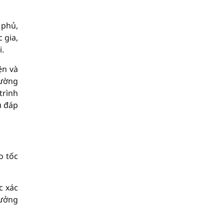
 phủ,
 gia,
i.
ện và
rường
trình
u đáp
o tốc
c xác
hưởng