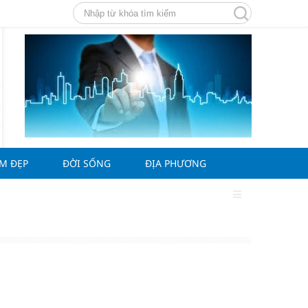
ÀM ĐẸP
ĐỜI SỐNG
ĐỊA PHƯƠNG