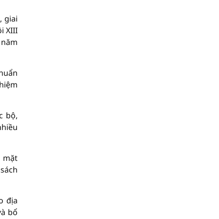
 giai
 XIII
n năm
chuẩn
nhiệm
c bộ,
nhiều
g mặt
 sách
o địa
và bổ