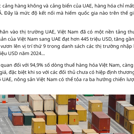
ác cảng hàng không và cảng biển của UAE, hàng hóa chỉ mất 
Á. Đây là mức độ kết nối mà hiếm quốc gia nào trên thế gi
chân vào thị trường UAE, Việt Nam đã có một nền tảng t
sản của Việt Nam sang UAE đạt hơn 445 triệu USD, tăng gầ
vươn lên vị trí thứ 9 trong danh sách các thị trường nhập
riệu USD năm 2024...
ế quan đối với 94,9% số dòng thuế hàng hóa Việt Nam, càng
iá, đặc biệt khi so với các đối thủ chưa có hiệp định thươn
 UAE, nông sản Việt Nam có thể tỏa ra ba hướng chiến lượ