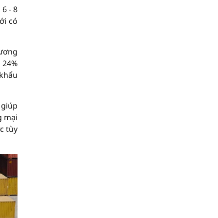
6 - 8
ới có
hương
n 24%
 khẩu
 giúp
g mại
c tùy