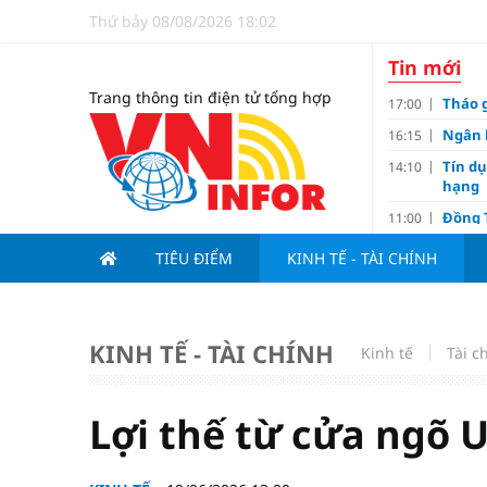
Thứ bảy 08/08/2026 18:02
Tin mới
Trang thông tin điện tử tổng hợp
Tháo g
17:00
Ngân 
16:15
Tín d
14:10
hạng
Đồng T
11:00
Nguyễ
10:32
TIÊU ĐIỂM
KINH TẾ - TÀI CHÍNH
3-1 ở 
Giá và
10:23
Các c
09:00
KINH TẾ - TÀI CHÍNH
Kinh tế
Tài c
Lợi í
08:15
Nới tr
07:00
Lợi thế từ cửa ngõ 
Tử vi 
18:10
doanh