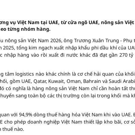
ng vụ Việt Nam tại UAE, từ cửa ngõ UAE, nông sản Việt
theo từng nhóm hàng.
hẩu nông sản Việt Nam 2026, ông Trương Xuân Trung - Phụ 
m 2025, tổng kim ngạch xuất nhập khẩu phi dầu khí của UA
ức nhập hàng vào rồi xuất đi nước khác đã đạt gần 270 tỷ
ng tâm logistics nào khác chính là cơ chế hải quan của khố
hối, gồm UAE, Qatar, Kuwait, Oman, Bahrain và Saudi Arabi
ó có nghĩa là hàng nông sản Việt Nam chỉ cần hoàn tất th
 chuyển sang toàn bộ các thị trường còn lại trong khối mà 
 quan với 94,9% dòng thuế hàng hóa Việt Nam khi vào UAE.
E cho phép doanh nghiệp Việt Nam thiết lập kho bãi, cơ s
n thuế nào.