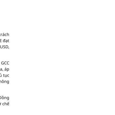
trách
E đạt
 USD,
i GCC
a, áp
ủ tục
không
 Đồng
ở chế