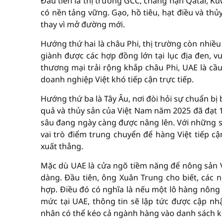
Đầu tiên là thị trường GCC, chẳng hạn Qatar, K
có nền tảng vững. Gạo, hồ tiêu, hạt điều và thủ
thay vì mở đường mới.
Hướng thứ hai là châu Phi, thị trường còn nhiề
giành được các hợp đồng lớn tại lục địa đen, v
thương mại trải rộng khắp châu Phi, UAE là cầu
doanh nghiệp Việt khó tiếp cận trực tiếp.
Hướng thứ ba là Tây Âu, nơi đòi hỏi sự chuẩn bị
quả và thủy sản của Việt Nam năm 2025 đã đạt 19
sâu đang ngày càng được nâng lên. Với những 
vai trò điểm trung chuyển để hàng Việt tiếp cận
xuất thẳng.
Mặc dù UAE là cửa ngõ tiềm năng để nông sản V
dàng. Đầu tiên, ông Xuân Trung cho biết, các
hợp. Điều đó có nghĩa là nếu một lô hàng nông 
mức tại UAE, thông tin sẽ lập tức được cập nh
nhân có thể kéo cả ngành hàng vào danh sách kiể