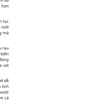
am đã
u hơn
n tục
 lưới
ng mà
u rau
 biến
 đóng
o với
hề dễ
 tích
 vượt
ạm cá