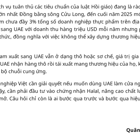
h vụ tuân thủ các tiêu chuẩn của luật Hồi giáo) đang là rà
 lớn nhất Đồng bằng sông Cửu Long, đến cuối năm 2025 mớ
ếm chưa đầy 3% tổng số doanh nghiệp thực phẩm trên địa
ẩu sang UAE với doanh thu hàng triệu USD mỗi năm nhưng
thức, đồng nghĩa với việc không thể xây dựng thương hiệ
am xuất sang UAE vẫn ở dạng thô hoặc sơ chế, giá trị gia
à UAE nhận hàng thô rồi tái xuất mang thương hiệu của họ, 
n bộ chuỗi cung ứng.
nghiệp Việt cần giải quyết nếu muốn dùng UAE làm cửa n
ậy, cần phải đầu tư vào chứng nhận Halal, nâng cao chất 
ở. Câu hỏi chỉ còn là ai bước qua trước và bước qua hiệ
Quân