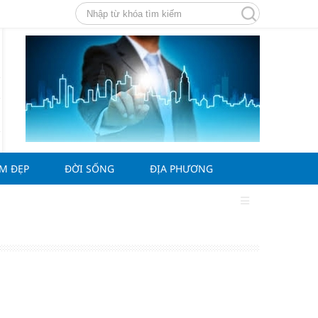
ÀM ĐẸP
ĐỜI SỐNG
ĐỊA PHƯƠNG