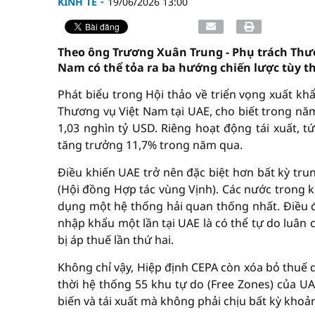
KINH TẾ
19/06/2026 13:00
Theo ông Trương Xuân Trung - Phụ trách Thươ
Nam có thể tỏa ra ba hướng chiến lược tùy 
Phát biểu trong Hội thảo về triển vọng xuất k
Thương vụ Việt Nam tại UAE, cho biết trong nă
1,03 nghìn tỷ USD. Riêng hoạt động tái xuất, t
tăng trưởng 11,7% trong năm qua.
Điều khiến UAE trở nên đặc biệt hơn bất kỳ tru
(Hội đồng Hợp tác vùng Vịnh). Các nước trong k
dụng một hệ thống hải quan thống nhất. Điều đ
nhập khẩu một lần tại UAE là có thể tự do luân
bị áp thuế lần thứ hai.
Không chỉ vậy, Hiệp định CEPA còn xóa bỏ thuế
thời hệ thống 55 khu tự do (Free Zones) của UA
biến và tái xuất mà không phải chịu bất kỳ khoả