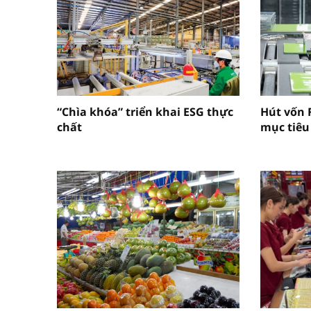
“Chìa khóa” triển khai ESG thực
Hút vốn 
chất
mục tiêu