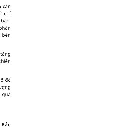
o cản
i chỉ
 bàn.
 phần
u bền
 tăng
khiến
gõ để
lượng
u quả
 Bảo