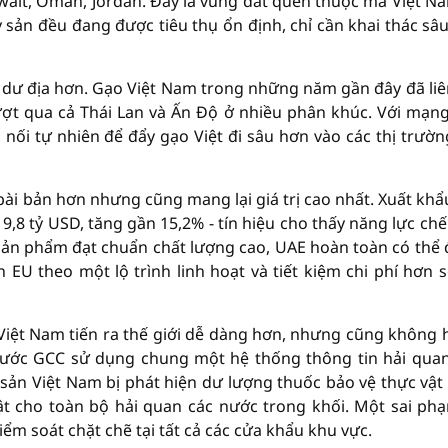
uwait, Oman, Jordan. Đây là vùng đất quen thuộc mà Việt N
y sản đều đang được tiêu thụ ổn định, chỉ cần khai thác sâ
u dư địa hơn. Gạo Việt Nam trong những năm gần đây đã liê
ượt qua cả Thái Lan và Ấn Độ ở nhiều phân khúc. Với mạng
 nối tự nhiên để đẩy gạo Việt đi sâu hơn vào các thị trườ
 bài bản hơn nhưng cũng mang lại giá trị cao nhất. Xuất khẩ
,8 tỷ USD, tăng gần 15,2% - tín hiệu cho thấy năng lực chế
sản phẩm đạt chuẩn chất lượng cao, UAE hoàn toàn có thể
 EU theo một lộ trình linh hoạt và tiết kiệm chi phí hơn s
iệt Nam tiến ra thế giới dễ dàng hơn, nhưng cũng không 
 nước GCC sử dụng chung một hệ thống thông tin hải quan
sản Việt Nam bị phát hiện dư lượng thuốc bảo vệ thực vật
ật cho toàn bộ hải quan các nước trong khối. Một sai ph
m soát chặt chẽ tại tất cả các cửa khẩu khu vực.