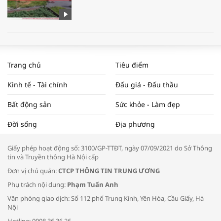
WORLDBANK DỰ BÁO KINH TẾ VIỆT
NAM NĂM 2024 VÀ NĂM 2025 | NHỊP
Trang chủ
Tiêu điểm
ĐẬP THỊ TRƯỜNG #62
Kinh tế - Tài chính
Đấu giá - Đấu thầu
Bất động sản
Sức khỏe - Làm đẹp
Tọa đàm “Xúc tiến thương mại: Khơi
Đời sống
Địa phương
thông đầu ra cho sản phẩm OCOP”
Giấy phép hoạt động số: 3100/GP-TTĐT, ngày 07/09/2021 do Sở Thông
tin và Truyền thông Hà Nội cấp
Đơn vị chủ quản:
CTCP THÔNG TIN TRUNG ƯƠNG
Phụ trách nội dung:
Phạm Tuấn Anh
Bác sĩ tư vấn cách phòng tránh bệnh
Văn phòng giao dịch: Số 112 phố Trung Kính, Yên Hòa, Cầu Giấy, Hà
đường hô hấp trong thời tiết giao mùa
Nội
Hotline: 0908.36.36.26