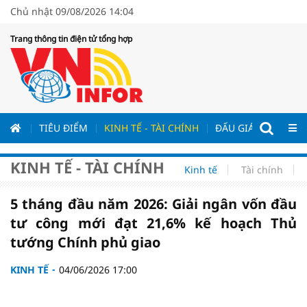
Chủ nhật 09/08/2026 14:04
Trang thông tin điện tử tổng hợp
ƯƠNG
TIÊU ĐIỂM
KINH TẾ - TÀI CHÍNH
ĐẤU GIÁ - ĐẤU THẦ
KINH TẾ - TÀI CHÍNH
Kinh tế
Tài chính
5 tháng đầu năm 2026: Giải ngân vốn đầu
tư công mới đạt 21,6% kế hoạch Thủ
tướng Chính phủ giao
KINH TẾ
04/06/2026 17:00