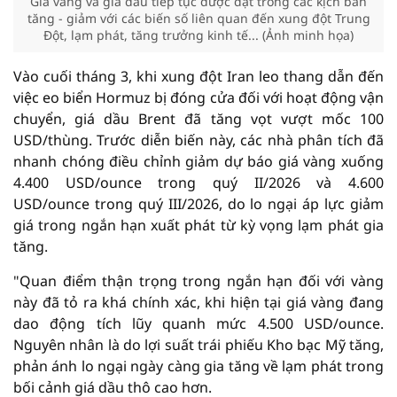
Giá vàng và giá dầu tiếp tục được đặt trong các kịch bản
tăng - giảm với các biến số liên quan đến xung đột Trung
Đột, lạm phát, tăng trưởng kinh tế... (Ảnh minh họa)
Vào cuối tháng 3, khi xung đột Iran leo thang dẫn đến
việc eo biển Hormuz bị đóng cửa đối với hoạt động vận
chuyển, giá dầu Brent đã tăng vọt vượt mốc 100
USD/thùng. Trước diễn biến này, các nhà phân tích đã
nhanh chóng điều chỉnh giảm dự báo giá vàng xuống
4.400 USD/ounce trong quý II/2026 và 4.600
USD/ounce trong quý III/2026, do lo ngại áp lực giảm
giá trong ngắn hạn xuất phát từ kỳ vọng lạm phát gia
tăng.
"Quan điểm thận trọng trong ngắn hạn đối với vàng
này đã tỏ ra khá chính xác, khi hiện tại giá vàng đang
dao động tích lũy quanh mức 4.500 USD/ounce.
Nguyên nhân là do lợi suất trái phiếu Kho bạc Mỹ tăng,
phản ánh lo ngại ngày càng gia tăng về lạm phát trong
bối cảnh giá dầu thô cao hơn.