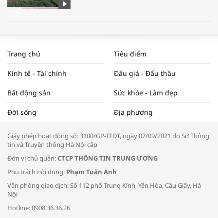
WORLDBANK DỰ BÁO KINH TẾ VIỆT
NAM NĂM 2024 VÀ NĂM 2025 | NHỊP
Trang chủ
Tiêu điểm
ĐẬP THỊ TRƯỜNG #62
Kinh tế - Tài chính
Đấu giá - Đấu thầu
Bất động sản
Sức khỏe - Làm đẹp
Tọa đàm “Xúc tiến thương mại: Khơi
Đời sống
Địa phương
thông đầu ra cho sản phẩm OCOP”
Giấy phép hoạt động số: 3100/GP-TTĐT, ngày 07/09/2021 do Sở Thông
tin và Truyền thông Hà Nội cấp
Đơn vị chủ quản:
CTCP THÔNG TIN TRUNG ƯƠNG
Phụ trách nội dung:
Phạm Tuấn Anh
Bác sĩ tư vấn cách phòng tránh bệnh
Văn phòng giao dịch: Số 112 phố Trung Kính, Yên Hòa, Cầu Giấy, Hà
đường hô hấp trong thời tiết giao mùa
Nội
Hotline: 0908.36.36.26