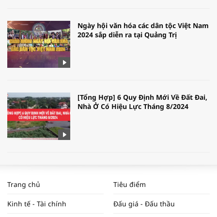
Ngày hội văn hóa các dân tộc Việt Nam
2024 sắp diễn ra tại Quảng Trị
[Tổng Hợp] 6 Quy Định Mới Về Đất Đai,
Nhà Ở Có Hiệu Lực Tháng 8/2024
WORLDBANK DỰ BÁO KINH TẾ VIỆT
NAM NĂM 2024 VÀ NĂM 2025 | NHỊP
Trang chủ
Tiêu điểm
ĐẬP THỊ TRƯỜNG #62
Kinh tế - Tài chính
Đấu giá - Đấu thầu