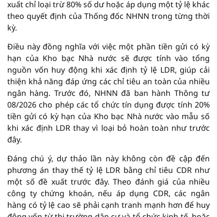
xuất chỉ loại trừ 80% số dư hoặc áp dụng một tỷ lệ khác
theo quyết định của Thống đốc NHNN trong từng thời
kỳ.
Điều này đồng nghĩa với việc một phần tiền gửi có kỳ
hạn của Kho bạc Nhà nước sẽ được tính vào tổng
nguồn vốn huy động khi xác định tỷ lệ LDR, giúp cải
thiện khả năng đáp ứng các chỉ tiêu an toàn của nhiều
ngân hàng. Trước đó, NHNN đã ban hành Thông tư
08/2026 cho phép các tổ chức tín dụng được tính 20%
tiền gửi có kỳ hạn của Kho bạc Nhà nước vào mẫu số
khi xác định LDR thay vì loại bỏ hoàn toàn như trước
đây.
Đáng chú ý, dự thảo lần này không còn đề cập đến
phương án thay thế tỷ lệ LDR bằng chỉ tiêu CDR như
một số đề xuất trước đây. Theo đánh giá của nhiều
công ty chứng khoán, nếu áp dụng CDR, các ngân
hàng có tỷ lệ cao sẽ phải cạnh tranh mạnh hơn để huy
động vốn từ thị trường dân cư và tổ chức kinh tế, hoặc