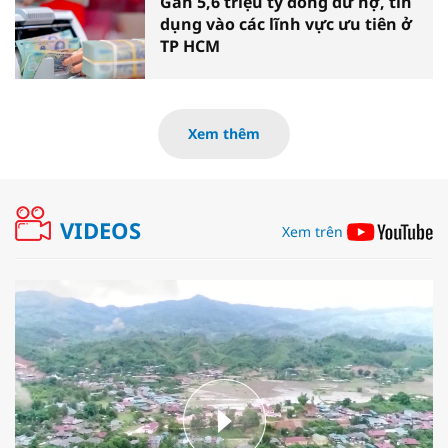
Gần 5,6 triệu tỷ đồng dư nợ, tín
dụng vào các lĩnh vực ưu tiên ở
TP HCM
Xem thêm
VIDEOS
Xem trên