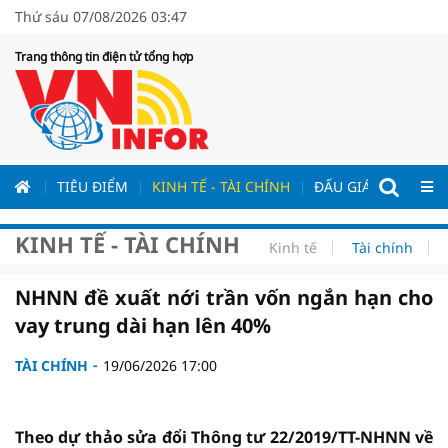
Thứ sáu 07/08/2026 03:47
Trang thông tin điện tử tổng hợp
ƯƠNG
TIÊU ĐIỂM
KINH TẾ - TÀI CHÍNH
ĐẤU GIÁ - ĐẤU THẦ
KINH TẾ - TÀI CHÍNH
Kinh tế
Tài chính
NHNN đề xuất nới trần vốn ngắn hạn cho
vay trung dài hạn lên 40%
TÀI CHÍNH
19/06/2026 17:00
Theo dự thảo sửa đổi Thông tư 22/2019/TT-NHNN về