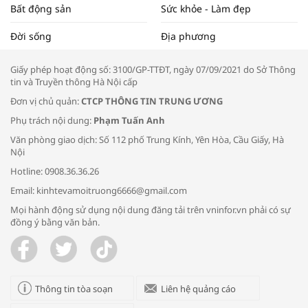
Bất động sản
Sức khỏe - Làm đẹp
Tọa đàm “Xúc tiến thương mại: Khơi
Đời sống
Địa phương
thông đầu ra cho sản phẩm OCOP”
Giấy phép hoạt động số: 3100/GP-TTĐT, ngày 07/09/2021 do Sở Thông
tin và Truyền thông Hà Nội cấp
Đơn vị chủ quản:
CTCP THÔNG TIN TRUNG ƯƠNG
Phụ trách nội dung:
Phạm Tuấn Anh
Bác sĩ tư vấn cách phòng tránh bệnh
Văn phòng giao dịch: Số 112 phố Trung Kính, Yên Hòa, Cầu Giấy, Hà
đường hô hấp trong thời tiết giao mùa
Nội
Hotline: 0908.36.36.26
Email: kinhtevamoitruong6666@gmail.com
Mọi hành động sử dụng nội dung đăng tải trên vninfor.vn phải có sự
đồng ý bằng văn bản.
Trao yêu thương cho em
Thông tin tòa soạn
Liên hệ quảng cáo