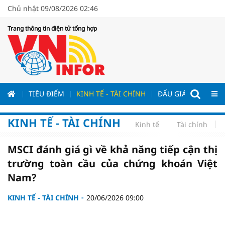
Chủ nhật 09/08/2026 02:46
Trang thông tin điện tử tổng hợp
ƯƠNG
TIÊU ĐIỂM
KINH TẾ - TÀI CHÍNH
ĐẤU GIÁ - ĐẤU THẦ
KINH TẾ - TÀI CHÍNH
Kinh tế
Tài chính
MSCI đánh giá gì về khả năng tiếp cận thị
trường toàn cầu của chứng khoán Việt
Nam?
KINH TẾ - TÀI CHÍNH
20/06/2026 09:00