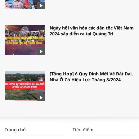
Ngày hội văn hóa các dân tộc Việt Nam
2024 sắp diễn ra tại Quảng Trị
[Tổng Hợp] 6 Quy Định Mới Về Đất Đai,
Nhà Ở Có Hiệu Lực Tháng 8/2024
WORLDBANK DỰ BÁO KINH TẾ VIỆT
NAM NĂM 2024 VÀ NĂM 2025 | NHỊP
Trang chủ
Tiêu điểm
ĐẬP THỊ TRƯỜNG #62