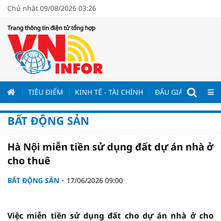
Chủ nhật 09/08/2026 03:26
Trang thông tin điện tử tổng hợp
ƯƠNG
TIÊU ĐIỂM
KINH TẾ - TÀI CHÍNH
ĐẤU GIÁ - ĐẤU THẦ
BẤT ĐỘNG SẢN
Hà Nội miễn tiền sử dụng đất dự án nhà ở
cho thuê
BẤT ĐỘNG SẢN
17/06/2026 09:00
Việc miễn tiền sử dụng đất cho dự án nhà ở cho