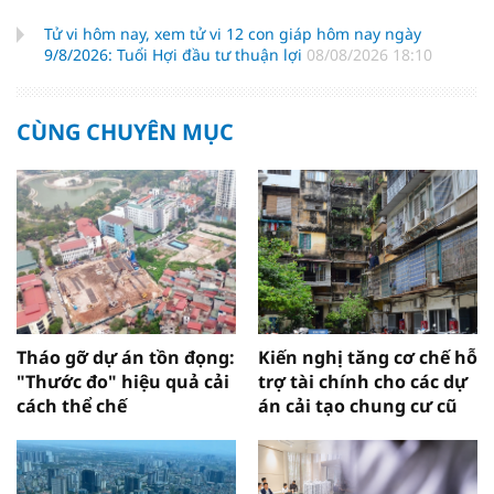
Tử vi hôm nay, xem tử vi 12 con giáp hôm nay ngày
9/8/2026: Tuổi Hợi đầu tư thuận lợi
08/08/2026 18:10
CÙNG CHUYÊN MỤC
Tháo gỡ dự án tồn đọng:
Kiến nghị tăng cơ chế hỗ
"Thước đo" hiệu quả cải
trợ tài chính cho các dự
cách thể chế
án cải tạo chung cư cũ