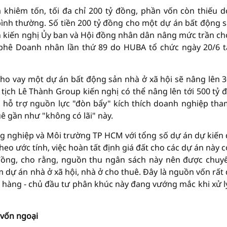
 khiêm tốn, tối đa chỉ 200 tỷ đồng, phần vốn còn thiếu 
 bình thường. Số tiền 200 tỷ đồng cho một dự án bất động s
h kiến nghị Ủy ban và Hội đồng nhân dân nâng mức trần ch
à phê Doanh nhân lần thứ 89 do HUBA tổ chức ngày 20/6 t
 cho vay một dự án bất động sản nhà ở xã hội sẽ nâng lên 3
tịch Lê Thành Group kiến nghị có thể nâng lên tới 500 tỷ 
 hỗ trợ nguồn lực "đòn bẩy" kích thích doanh nghiệp tha
uê gần như "không có lãi" này.
 nghiệp và Môi trường TP HCM với tổng số dự án dự kiến
eo ước tính, việc hoàn tất định giá đất cho các dự án này c
đồng, cho rằng, nguồn thu ngân sách này nên được chuy
m dự án nhà ở xã hội, nhà ở cho thuê. Đây là nguồn vốn rất
n hàng - chủ đầu tư phân khúc này đang vướng mắc khi xử l
 vốn ngoại