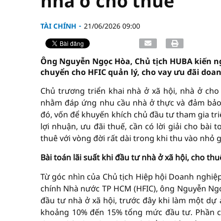
nhà ở cho thuê
TÀI CHÍNH
21/06/2026 09:00
Ông Nguyễn Ngọc Hòa, Chủ tịch HUBA kiến n
chuyển cho HFIC quản lý, cho vay ưu đãi doan
Chủ trương triển khai nhà ở xã hội, nhà ở ch
nhằm đáp ứng nhu cầu nhà ở thực và đảm bảo 
đó, vốn để khuyến khích chủ đầu tư tham gia tri
lợi nhuận, ưu đãi thuế, cần có lời giải cho bài 
thuê với vòng đời rất dài trong khi thu vào nhỏ g
Bài toán lãi suất khi đầu tư nhà ở xã hội, cho thu
Từ góc nhìn của Chủ tịch Hiệp hội Doanh nghiệp
chính Nhà nước TP HCM (HFIC), ông Nguyễn Ngọc
đầu tư nhà ở xã hội, trước đây khi làm một d
khoảng 10% đến 15% tổng mức đầu tư. Phần còn