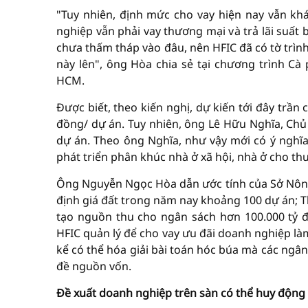
"Tuy nhiên, định mức cho vay hiện nay vẫn khá
nghiệp vẫn phải vay thương mại và trả lãi suất
chưa thấm tháp vào đâu, nên HFIC đã có tờ trìn
này lên", ông Hòa chia sẻ tại chương trình C
HCM.
Được biết, theo kiến nghị, dự kiến tới đây trần
đồng/ dự án. Tuy nhiên, ông Lê Hữu Nghĩa, Chủ 
dự án. Theo ông Nghĩa, như vậy mới có ý nghĩa
phát triển phân khúc nhà ở xã hội, nhà ở cho th
Ông Nguyễn Ngọc Hòa dẫn ước tính của Sở Nông
định giá đất trong năm nay khoảng 100 dự án; Th
tạo nguồn thu cho ngân sách hơn 100.000 tỷ 
HFIC quản lý để cho vay ưu đãi doanh nghiệp là
kể có thể hóa giải bài toán hóc búa mà các ngâ
đề nguồn vốn.
Đề xuất doanh nghiệp trên sàn có thể huy động