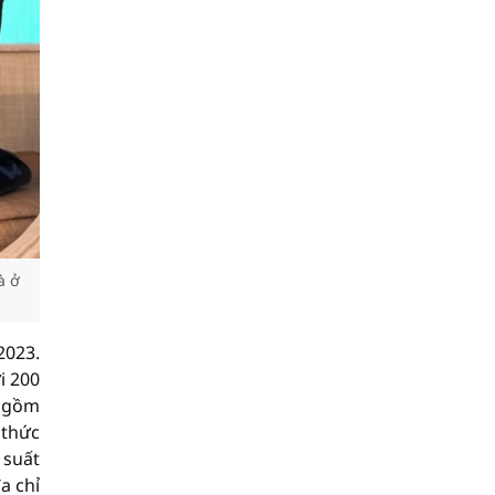
à ở
2023.
i 200
o gồm
 thức
 suất
a chỉ