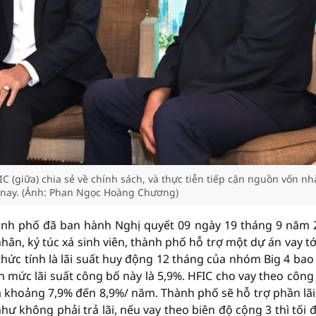
giữa) chia sẻ về chính sách, và thực tiễn tiếp cận nguồn vốn nh
n nay. (Ảnh: Phan Ngọc Hoàng Chương)
hành phố đã ban hành Nghị quyết 09 ngày 19 tháng 9 năm 
nhân, ký túc xá sinh viên, thành phố hỗ trợ một dự án vay tớ
thức tính là lãi suất huy động 12 tháng của nhóm Big 4 ba
n mức lãi suất công bố này là 5,9%. HFIC cho vay theo công
là khoảng 7,9% đến 8,9%/ năm. Thành phố sẽ hỗ trợ phần lãi
ư không phải trả lãi, nếu vay theo biên độ cộng 3 thì tối đ