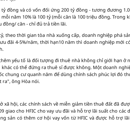
tỷ đồng và có vốn đối ứng 200 tỷ đồng - tương đương 1.0
 mỗi năm 10% là 100 tỷ (mỗi căn là 100 triệu đồng. Trong k
đồng/ căn - chỉ đủ trả tiền lãi.
ỷ, theo thời gian tòa nhà xuống cấp, doanh nghiệp phá sả
ất ưu đãi 4-5%/năm, thời hạn10 năm thì doanh nghiệp mới c
h.
thêm yếu tố là đối tượng đi thuê nhà không chỉ giới hạn ở 
p khác có thể đứng ra thuê sỉ được không. Một doanh nghi
lốc chung cư quanh năm để dùng chính sách phúc lợi đó th
 ra", ông Hòa nói.
 ở xã hội, các chính sách về miễn giảm tiền thuê đất đã đư
9 giao cho HFIC cho vay ưu đãi và hỗ trợ lãi suất cho các 
ng sản có thêm cơ hội vay vốn từ HFIC và được hỗ trợ lãi