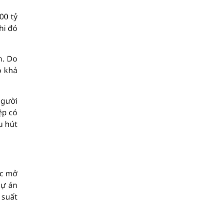
00 tỷ
hi đó
n. Do
ó khả
người
ệp có
u hút
ợc mở
dự án
 suất