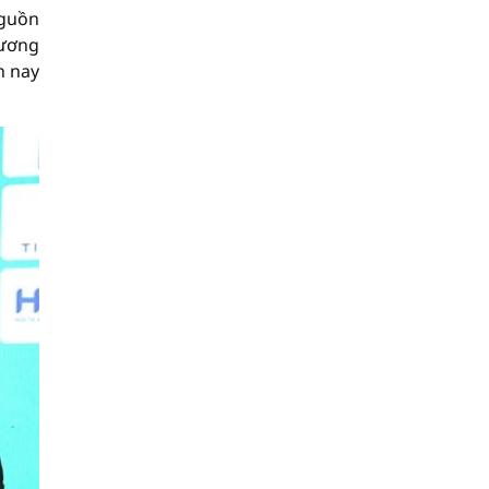
nguồn
hương
n nay