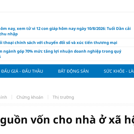
hôm nay, xem tử vi 12 con giáp hôm nay ngày 10/8/2026: Tuổi Dần cải
 thu nhập
i thoại chính sách với chuyển đổi số và xúc tiến thương mại
m ngành góp 70% mức tăng lợi nhuận doanh nghiệp trong quý
6
 nghiệp kiến nghị gì trong dự thảo Luật Kinh doanh bất động sản
i?
ĐẤU GIÁ - ĐẤU THẦU
BẤT ĐỘNG SẢN
SỨC KHỎE - L
 Villa chính thức đàm phán mua Joao Palhinha từ Bayern Munich
thế chỗ Tielemans
ng tuần qua: Vàng thế giới "bứt tốc"
hính
Chứng khoán
Thị trường
áo công bố và chính thức mở màn Vòng sơ khảo Miss Galaxy Việt
026: Đỉnh cao nhan sắc trong kỷ nguyên số
nguồn vốn cho nhà ở xã hộ
ấu giá quyền sử dụng đất và khách sạn tại tại số 8 - 10 Chu Văn An
ở dư địa phát triển mới
 phẩm giàu chất xơ tốt nhất thúc đẩy giảm cân, bảo vệ tim mạch