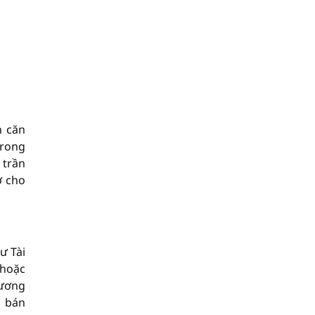
n căn
Trong
 trần
ở cho
ư Tài
 hoặc
đương
i bán