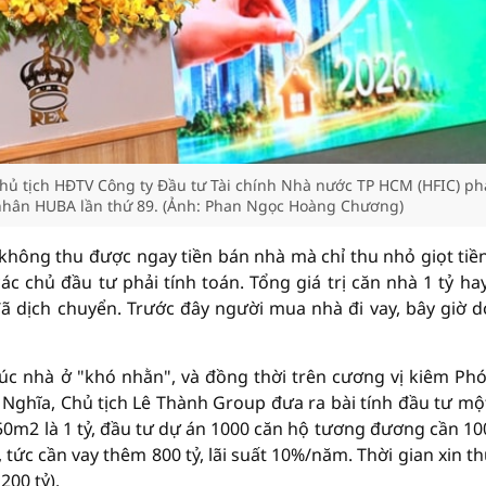
hủ tịch HĐTV Công ty Đầu tư Tài chính Nhà nước TP HCM (HFIC) ph
 nhân HUBA lần thứ 89. (Ảnh: Phan Ngọc Hoàng Chương)
không thu được ngay tiền bán nhà mà chỉ thu nhỏ giọt tiề
c chủ đầu tư phải tính toán. Tổng giá trị căn nhà 1 tỷ hay
ã dịch chuyển. Trước đây người mua nhà đi vay, bây giờ 
úc nhà ở "khó nhằn", và đồng thời trên cương vị kiêm Ph
Nghĩa, Chủ tịch Lê Thành Group đưa ra bài tính đầu tư mộ
 50m2 là 1 tỷ, đầu tư dự án 1000 căn hộ tương đương cần 100
tức cần vay thêm 800 tỷ, lãi suất 10%/năm. Thời gian xin th
200 tỷ).