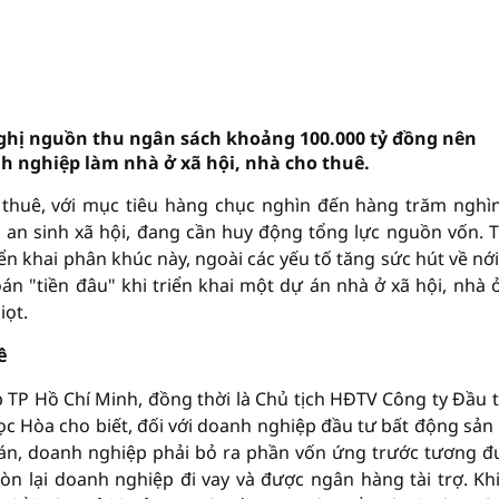
ghị nguồn thu ngân sách khoảng 100.000 tỷ đồng nên
h nghiệp làm nhà ở xã hội, nhà cho thuê.
o thuê, với mục tiêu hàng chục nghìn đến hàng trăm nghì
an sinh xã hội, đang cần huy động tổng lực nguồn vốn. 
ển khai phân khúc này, ngoài các yếu tố tăng sức hút về nới
toán "tiền đâu" khi triển khai một dự án nhà ở xã hội, nhà 
iọt.
ê
 TP Hồ Chí Minh, đồng thời là Chủ tịch HĐTV Công ty Đầu t
 Hòa cho biết, đối với doanh nghiệp đầu tư bất động sản
ự án, doanh nghiệp phải bỏ ra phần vốn ứng trước tương 
 lại doanh nghiệp đi vay và được ngân hàng tài trợ. Kh