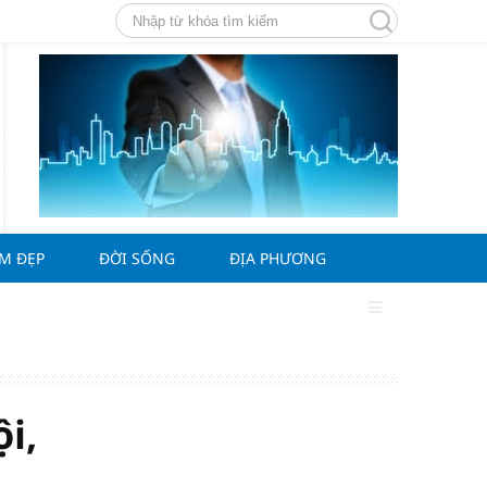
ÀM ĐẸP
ĐỜI SỐNG
ĐỊA PHƯƠNG
i,