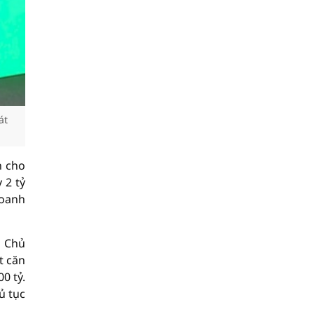
át
n cho
 2 tỷ
doanh
ó Chủ
t căn
0 tỷ.
ủ tục