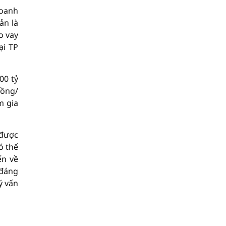
doanh
ản là
o vay
ại TP
00 tỷ
đồng/
m gia
 được
ó thể
ển về
 đáng
ý vấn