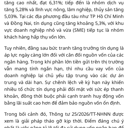
tăng cao nhất, đạt 6,31%; tiếp đến là nhóm dịch vụ
tăng 5,28% và lĩnh vực nông, lâm nghiệp, thủy sản tăng
5,03%. Tại các địa phương đầu tàu như TP Hồ Chí Minh
và Đồng Nai, tín dụng cũng tăng khoảng 5,3%, với khu
vực doanh nghiệp nhỏ và vừa (SME) tiếp tục là nhóm
khách hàng hấp thụ vốn lớn.
Tuy nhiên, đằng sau bức tranh tăng trưởng tín dụng là
áp lực ngày càng lớn đối với cân đối nguồn vốn của các
ngân hàng. Trong khi phần lớn tiền gửi trên thị trường
vẫn mang tính ngắn hạn, thì nhu cầu vay vốn của
doanh nghiệp lại chủ yếu tập trung vào các dự án
trung và dài hạn. Sự chênh lệch về kỳ hạn này khiến
nhiều tổ chức tín dụng phải đối mặt với sức ép thanh
khoản, đồng thời buộc phải cạnh tranh huy động vốn
bằng lãi suất cao hơn để đảm bảo nguồn vốn ổn định.
Trong bối cảnh đó, Thông tư 25/2026/TT-NHNN được
xem là giải pháp tháo gỡ kịp thời. Điểm đáng chú ý
nhất là việc nâng tỷ lệ tối đa sử dụng vốn ngắn hạn để