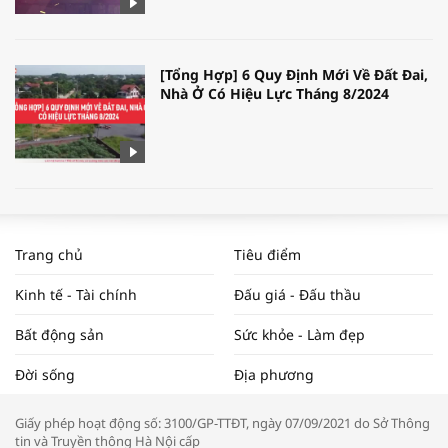
[Tổng Hợp] 6 Quy Định Mới Về Đất Đai,
Nhà Ở Có Hiệu Lực Tháng 8/2024
WORLDBANK DỰ BÁO KINH TẾ VIỆT
NAM NĂM 2024 VÀ NĂM 2025 | NHỊP
Trang chủ
Tiêu điểm
ĐẬP THỊ TRƯỜNG #62
Kinh tế - Tài chính
Đấu giá - Đấu thầu
Bất động sản
Sức khỏe - Làm đẹp
Tọa đàm “Xúc tiến thương mại: Khơi
Đời sống
Địa phương
thông đầu ra cho sản phẩm OCOP”
Giấy phép hoạt động số: 3100/GP-TTĐT, ngày 07/09/2021 do Sở Thông
tin và Truyền thông Hà Nội cấp