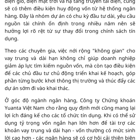
điện gió, điện mặt trời và hạ tầng truyền tải điện, cũng
sẽ có thêm điều kiện huy động vốn từ hệ thống ngân
hàng. Đây là nhóm dự án có chu kỳ đầu tư dài, yêu cầu
nguồn tài chính ổn định trong nhiều năm nên sẽ
hưởng lợi rõ rệt từ sự thay đổi trong chính sách tín
dụng.
Theo các chuyên gia, việc nới rộng "không gian" cho
vay trung và dài hạn không chỉ giúp doanh nghiệp
giảm áp lực tìm kiếm nguồn vốn, mà còn tạo điều kiện
để các chủ đầu tư chủ động triển khai kế hoạch, góp
phần từng bước khơi thông thị trường và thúc đẩy các
dự án sớm đi vào khai thác.
Ở góc độ ngành ngân hàng, Công ty Chứng khoán
Yuanta Việt Nam cho rằng quy định mới cũng mang lại
lợi ích đáng kể cho các tổ chức tín dụng. Khi có thể sử
dụng tỷ trọng vốn ngắn hạn lớn hơn để tài trợ các
khoản vay trung và dài hạn - vốn thường có mức sinh
lời cao hơn - các ngân hàng sẽ có cơ hội cải thiện biên