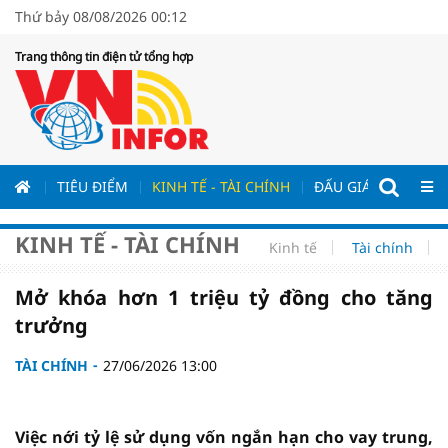
Thứ bảy 08/08/2026 00:12
Trang thông tin điện tử tổng hợp
ƯƠNG
TIÊU ĐIỂM
KINH TẾ - TÀI CHÍNH
ĐẤU GIÁ - ĐẤU THẦ
KINH TẾ - TÀI CHÍNH
Kinh tế
Tài chính
Mở khóa hơn 1 triệu tỷ đồng cho tăng
trưởng
TÀI CHÍNH
27/06/2026 13:00
Việc nới tỷ lệ sử dụng vốn ngắn hạn cho vay trung,