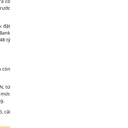
rả cổ
trước
k đặt
PBank
48 tỷ
à còn
N, từ
n mức
g.
, cải