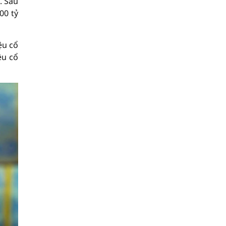
. Sau
00 tỷ
ệu cổ
ệu cổ