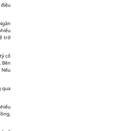
 điều
 Ngân
phiếu
ể trở
tỷ cổ
. Bên
. Nếu
g qua
phiếu
đồng,