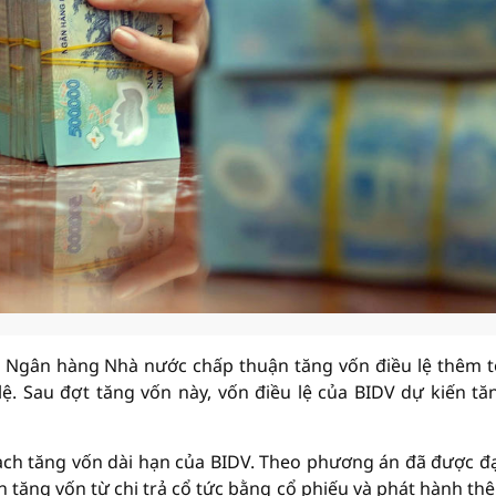
Ngân hàng Nhà nước chấp thuận tăng vốn điều lệ thêm t
ệ. Sau đợt tăng vốn này, vốn điều lệ của BIDV dự kiến tă
ạch tăng vốn dài hạn của BIDV. Theo phương án đã được đạ
tăng vốn từ chi trả cổ tức bằng cổ phiếu và phát hành th