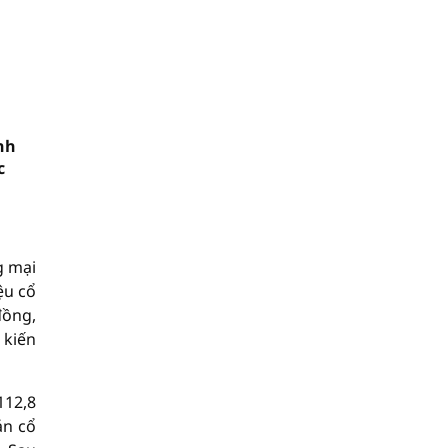
nh
c
g mại
ệu cổ
đồng,
 kiến
112,8
án cổ