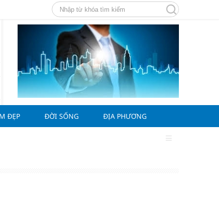
ÀM ĐẸP
ĐỜI SỐNG
ĐỊA PHƯƠNG
g