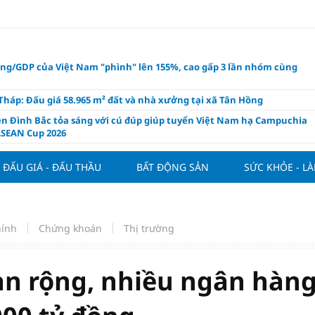
ụng/GDP của Việt Nam "phình" lên 155%, cao gấp 3 lần nhóm cùng
háp: Đấu giá 58.965 m² đất và nhà xưởng tại xã Tân Hồng
n Đình Bắc tỏa sáng với cú đúp giúp tuyển Việt Nam hạ Campuchia
ASEAN Cup 2026
ng hôm nay 8/8: Vàng thế giới "nhảy vọt"
ĐẤU GIÁ - ĐẤU THẦU
BẤT ĐỘNG SẢN
SỨC KHỎE - L
ổ phiếu IPO có được phân bổ dòng vốn mới từ nâng hạng thị trường?
ch của nước chanh gừng
ần tiền gửi Kho bạc Nhà nước: Không chỉ 4 ngân hàng được lợi
hính
Chứng khoán
Thị trường
hôm nay, xem tử vi 12 con giáp hôm nay ngày 8/8/2026: Tuổi Mão kinh
 thuận lợi
àng nửa đầu năm 2026: Áp lực đằng sau niềm vui lãi lớn
an rộng, nhiều ngân hàn
oạch và hạ tầng đang mở ra chu kỳ tăng trưởng mới của bất động
iệt Nam