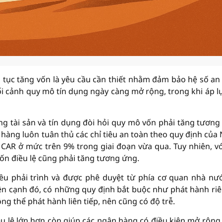
n tục tăng vốn là yêu cầu cần thiết nhằm đảm bảo hệ số an
bối cảnh quy mô tín dụng ngày càng mở rộng, trong khi áp l
g tài sản và tín dụng đòi hỏi quy mô vốn phải tăng tương
àng luôn tuân thủ các chỉ tiêu an toàn theo quy định của
CAR ở mức trên 9% trong giai đoạn vừa qua. Tuy nhiên, vớ
vốn điều lệ cũng phải tăng tương ứng.
ều phải trình và được phê duyệt từ phía cơ quan nhà nư
ên cạnh đó, có những quy định bắt buộc như phát hành riê
ông thể phát hành liên tiếp, nên cũng có độ trễ.
u lệ lớn hơn còn giúp các ngân hàng có điều kiện mở rộng