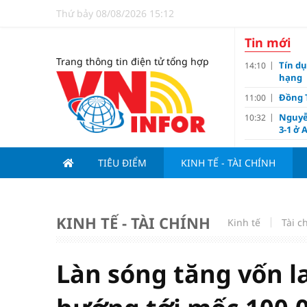
Thứ bảy 08/08/2026 15:12
Tin mới
Trang thông tin điện tử tổng hợp
Tín d
14:10
hạng
Đồng T
11:00
Nguyễ
10:32
3-1 ở 
Giá và
10:23
TIÊU ĐIỂM
KINH TẾ - TÀI CHÍNH
Các c
09:00
Lợi í
08:15
Nới tr
07:00
KINH TẾ - TÀI CHÍNH
Kinh tế
Tài c
Tử vi 
18:10
doanh
Ngân h
17:10
Làn sóng tăng vốn l
Quy h
17:00
sản V