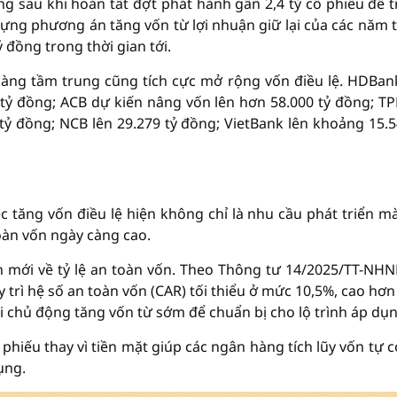
ng sau khi hoàn tất đợt phát hành gần 2,4 tỷ cổ phiếu để t
dựng phương án tăng vốn từ lợi nhuận giữ lại của các năm 
 đồng trong thời gian tới.
àng tầm trung cũng tích cực mở rộng vốn điều lệ. HDBan
 tỷ đồng; ACB dự kiến nâng vốn lên hơn 58.000 tỷ đồng; T
tỷ đồng; NCB lên 29.279 tỷ đồng; VietBank lên khoảng 15.5
c tăng vốn điều lệ hiện không chỉ là nhu cầu phát triển m
toàn vốn ngày càng cao.
 mới về tỷ lệ an toàn vốn. Theo Thông tư 14/2025/TT-NHN
trì hệ số an toàn vốn (CAR) tối thiểu ở mức 10,5%, cao hơ
 chủ động tăng vốn từ sớm để chuẩn bị cho lộ trình áp dụn
phiếu thay vì tiền mặt giúp các ngân hàng tích lũy vốn tự có
ụng.