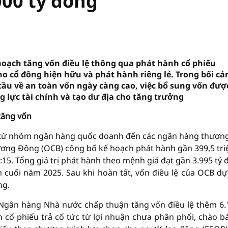
00 tỷ đồng
oạch tăng vốn điều lệ thông qua phát hành cổ phiếu
ho cổ đông hiện hữu và phát hành riêng lẻ. Trong bối cả
cầu về an toàn vốn ngày càng cao, việc bổ sung vốn đượ
 lực tài chính và tạo dư địa cho tăng trưởng
tăng vốn
g, từ nhóm ngân hàng quốc doanh đến các ngân hàng thươn
ơng Đông (OCB) công bố kế hoạch phát hành gần 399,5 tri
:15. Tổng giá trị phát hành theo mệnh giá đạt gần 3.995 tỷ 
 cuối năm 2025. Sau khi hoàn tất, vốn điều lệ của OCB dự
ng.
gân hàng Nhà nước chấp thuận tăng vốn điều lệ thêm 6.
cổ phiếu trả cổ tức từ lợi nhuận chưa phân phối, chào b