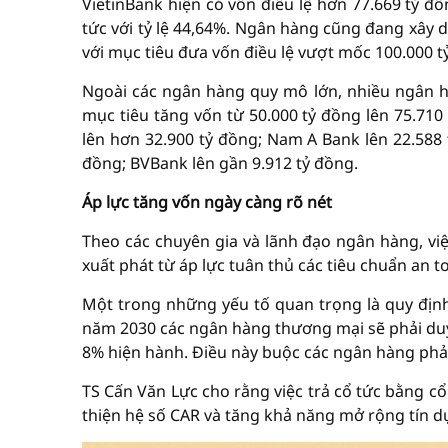
VietinBank hiện có vốn điều lệ hơn 77.669 tỷ đồ
tức với tỷ lệ 44,64%. Ngân hàng cũng đang xây 
với mục tiêu đưa vốn điều lệ vượt mốc 100.000 tỷ
Ngoài các ngân hàng quy mô lớn, nhiều ngân h
mục tiêu tăng vốn từ 50.000 tỷ đồng lên 75.710
lên hơn 32.900 tỷ đồng; Nam A Bank lên 22.588 
đồng; BVBank lên gần 9.912 tỷ đồng.
Áp lực tăng vốn ngày càng rõ nét
Theo các chuyên gia và lãnh đạo ngân hàng, việ
xuất phát từ áp lực tuân thủ các tiêu chuẩn an 
Một trong những yếu tố quan trọng là quy định
năm 2030 các ngân hàng thương mại sẽ phải duy 
8% hiện hành. Điều này buộc các ngân hàng phải
TS Cấn Văn Lực cho rằng việc trả cổ tức bằng cổ 
thiện hệ số CAR và tăng khả năng mở rộng tín d