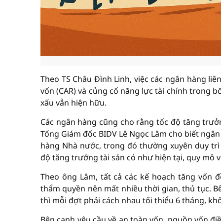
Theo TS Châu Đình Linh, việc các ngân hàng liê
vốn (CAR) và củng cố năng lực tài chính trong 
xấu vẫn hiện hữu.
Các ngân hàng cũng cho rằng tốc độ tăng trưởn
Tổng Giám đốc BIDV Lê Ngọc Lâm cho biết ngân h
hàng Nhà nước, trong đó thường xuyên duy trì 
độ tăng trưởng tài sản có như hiện tại, quy mô 
Theo ông Lâm, tất cả các kế hoạch tăng vốn đ
thẩm quyền nên mất nhiều thời gian, thủ tục. B
thì mỗi đợt phải cách nhau tối thiểu 6 tháng, kh
Bên cạnh yêu cầu về an toàn vốn, nguồn vốn điề