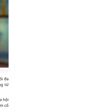
ối đa
ng từ
i hội
êm cổ