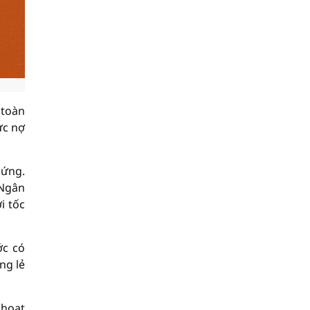
 toàn
ực nợ
 ứng.
 Ngân
i tốc
ớc có
ng lẻ
 hoạt