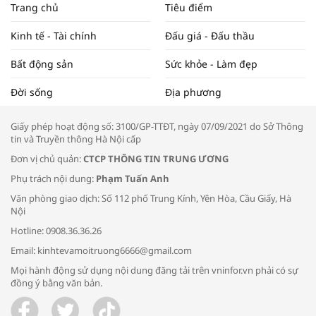
Trang chủ
Tiêu điểm
ĐẬP THỊ TRƯỜNG #62
Kinh tế - Tài chính
Đấu giá - Đấu thầu
Bất động sản
Sức khỏe - Làm đẹp
Tọa đàm “Xúc tiến thương mại: Khơi
Đời sống
Địa phương
thông đầu ra cho sản phẩm OCOP”
Giấy phép hoạt động số: 3100/GP-TTĐT, ngày 07/09/2021 do Sở Thông
tin và Truyền thông Hà Nội cấp
Đơn vị chủ quản:
CTCP THÔNG TIN TRUNG ƯƠNG
Phụ trách nội dung:
Phạm Tuấn Anh
Bác sĩ tư vấn cách phòng tránh bệnh
Văn phòng giao dịch: Số 112 phố Trung Kính, Yên Hòa, Cầu Giấy, Hà
đường hô hấp trong thời tiết giao mùa
Nội
Hotline: 0908.36.36.26
Email: kinhtevamoitruong6666@gmail.com
Mọi hành động sử dụng nội dung đăng tải trên vninfor.vn phải có sự
đồng ý bằng văn bản.
Trao yêu thương cho em