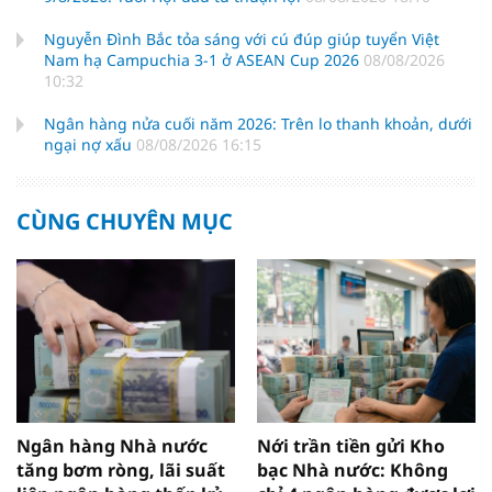
Nguyễn Đình Bắc tỏa sáng với cú đúp giúp tuyển Việt
Nam hạ Campuchia 3-1 ở ASEAN Cup 2026
08/08/2026
10:32
Ngân hàng nửa cuối năm 2026: Trên lo thanh khoản, dưới
ngại nợ xấu
08/08/2026 16:15
CÙNG CHUYÊN MỤC
Ngân hàng Nhà nước
Nới trần tiền gửi Kho
tăng bơm ròng, lãi suất
bạc Nhà nước: Không