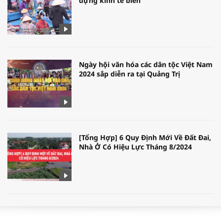
dựng kinh tế biển
Ngày hội văn hóa các dân tộc Việt Nam
2024 sắp diễn ra tại Quảng Trị
[Tổng Hợp] 6 Quy Định Mới Về Đất Đai,
Nhà Ở Có Hiệu Lực Tháng 8/2024
WORLDBANK DỰ BÁO KINH TẾ VIỆT
NAM NĂM 2024 VÀ NĂM 2025 | NHỊP