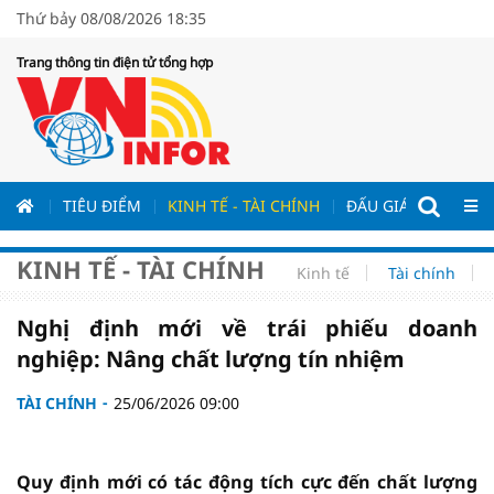
Thứ bảy 08/08/2026 18:35
Trang thông tin điện tử tổng hợp
ƯƠNG
TIÊU ĐIỂM
KINH TẾ - TÀI CHÍNH
ĐẤU GIÁ - ĐẤU THẦ
KINH TẾ - TÀI CHÍNH
Kinh tế
Tài chính
Nghị định mới về trái phiếu doanh
nghiệp: Nâng chất lượng tín nhiệm
TÀI CHÍNH
25/06/2026 09:00
Quy định mới có tác động tích cực đến chất lượng