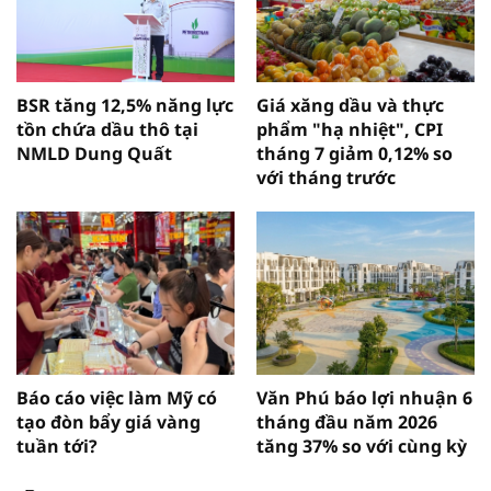
BSR tăng 12,5% năng lực
Giá xăng dầu và thực
tồn chứa dầu thô tại
phẩm "hạ nhiệt", CPI
NMLD Dung Quất
tháng 7 giảm 0,12% so
với tháng trước
Báo cáo việc làm Mỹ có
Văn Phú báo lợi nhuận 6
tạo đòn bẩy giá vàng
tháng đầu năm 2026
tuần tới?
tăng 37% so với cùng kỳ