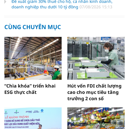
Đề xuất giảm 30% thuế cho hộ, cá nhân kinh doanh,
doanh nghiệp thu dưới 10 tỷ đồng
07/08/2026 15:13
CÙNG CHUYÊN MỤC
“Chìa khóa” triển khai
Hút vốn FDI chất lượng
ESG thực chất
cao cho mục tiêu tăng
trưởng 2 con số