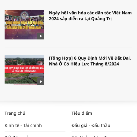
Ngày hội văn hóa các dân tộc Việt Nam
2024 sắp diễn ra tại Quảng Trị
[Tổng Hợp] 6 Quy Định Mới Về Đất Đai,
Nhà Ở Có Hiệu Lực Tháng 8/2024
WORLDBANK DỰ BÁO KINH TẾ VIỆT
NAM NĂM 2024 VÀ NĂM 2025 | NHỊP
Trang chủ
Tiêu điểm
ĐẬP THỊ TRƯỜNG #62
Kinh tế - Tài chính
Đấu giá - Đấu thầu