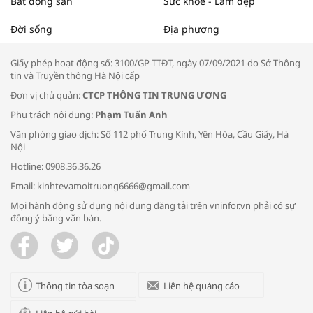
Bất động sản
Sức khỏe - Làm đẹp
Tọa đàm “Xúc tiến thương mại: Khơi
Đời sống
Địa phương
thông đầu ra cho sản phẩm OCOP”
Giấy phép hoạt động số: 3100/GP-TTĐT, ngày 07/09/2021 do Sở Thông
tin và Truyền thông Hà Nội cấp
Đơn vị chủ quản:
CTCP THÔNG TIN TRUNG ƯƠNG
Phụ trách nội dung:
Phạm Tuấn Anh
Bác sĩ tư vấn cách phòng tránh bệnh
Văn phòng giao dịch: Số 112 phố Trung Kính, Yên Hòa, Cầu Giấy, Hà
đường hô hấp trong thời tiết giao mùa
Nội
Hotline: 0908.36.36.26
Email: kinhtevamoitruong6666@gmail.com
Mọi hành động sử dụng nội dung đăng tải trên vninfor.vn phải có sự
đồng ý bằng văn bản.
Trao yêu thương cho em
Thông tin tòa soạn
Liên hệ quảng cáo