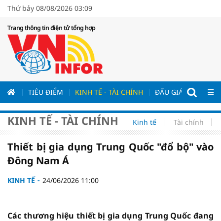
Thứ bảy 08/08/2026 03:09
Trang thông tin điện tử tổng hợp
ƯƠNG
TIÊU ĐIỂM
KINH TẾ - TÀI CHÍNH
ĐẤU GIÁ - ĐẤU THẦ
KINH TẾ - TÀI CHÍNH
Kinh tế
Tài chính
Thiết bị gia dụng Trung Quốc "đổ bộ" vào
Đông Nam Á
KINH TẾ
24/06/2026 11:00
Các thương hiệu thiết bị gia dụng Trung Quốc đang