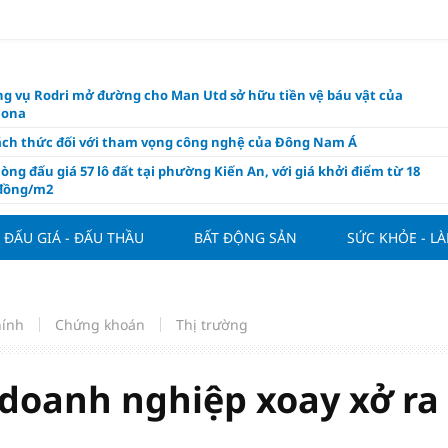
g vụ Rodri mở đường cho Man Utd sở hữu tiền vệ báu vật của
lona
ách thức đối với tham vọng công nghệ của Đông Nam Á
òng đấu giá 57 lô đất tại phường Kiến An, với giá khởi điểm từ 18
 đồng/m2
t nghỉ 4 ngày liên tục dịp Ngày Văn hóa Việt Nam 2026
ĐẤU GIÁ - ĐẤU THẦU
BẤT ĐỘNG SẢN
SỨC KHỎE - L
khóa” triển khai ESG thực chất
ch Việt Nam đạt 56% mục tiêu đón khách quốc tế năm 2026
ue 2026/27 nới suất ngoại binh
hính
Chứng khoán
Thị trường
thiện quy định người nước ngoài sở hữu nhà ở
hôm nay, xem tử vi 12 con giáp hôm nay ngày 7/8/2026: Tuổi Thân làm
chăm chỉ
 doanh nghiệp xoay xở ra
 đề xuất chỉ áp dụng thời hạn sử dụng chung cư theo niên hạn với
 xây mới