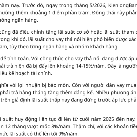
 năm nay. Trước đó, ngay trong tháng 5/2026, KienlongBa
g thường thêm khoảng 1 điểm phần trăm. Động thái này phả
thống ngân hàng.
ng đã điều chỉnh tăng lãi suất cơ sở hoặc lãi suất tham 
ong khi đó, lãi suất cho vay thả nổi hiện phổ biến được xác
/năm, tùy theo từng ngân hàng và nhóm khách hàng.
n để tính toán. Với công thức cho vay thả nổi đang được áp
hải trả hiện đã bị đẩy lên khoảng 14-15%/năm. Đây là ngưỡn
iều kế hoạch tài chính.
ghĩa với lợi nhuận bị bào mòn. Còn với người dân vay mua
ền phải trả hàng tháng tăng thêm đáng kể. Nhiều phương án
rên giả định lãi suất thấp nay đang đứng trước áp lực phải
i suất huy động liên tục đi lên từ cuối năm 2025 đến nay.
hạn 12 tháng vượt mốc 8%/năm. Thậm chí, với các khoản tiề
ức lãi suất có thể lên tới 9%/năm.