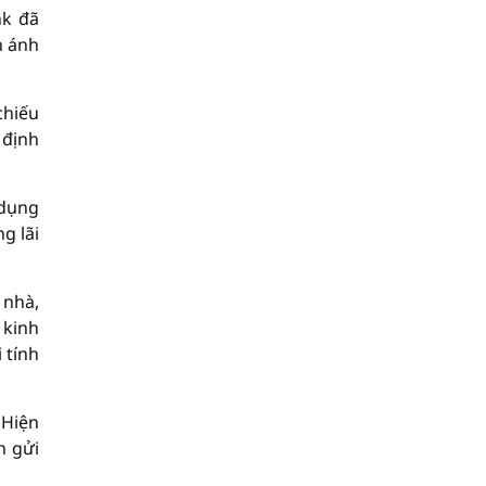
nk đã
n ánh
chiếu
 định
 dụng
g lãi
 nhà,
 kinh
 tính
 Hiện
n gửi