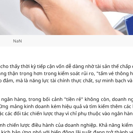
NaN
cho thấy thời kỳ tiếp cận vốn dễ dàng nhờ tài sản thế chấp
hàng thận trọng hơn trong kiểm soát rủi ro, "tấm vé thông 
ảo đảm, mà là năng lực tài chính thực chất, sự minh bạch và
- ngân hàng, trong bối cảnh "tiền rẻ" không còn, doanh n
những mảng kinh doanh kém hiệu quả và tìm kiếm thêm các
 các đối tác chiến lược thay vì chỉ phụ thuộc vào ngân hàn
ành chiến lược điều hành của doanh nghiệp. Khả năng kiểm
kịch bản ứng phó với biến động lãi suất đang trở thành y