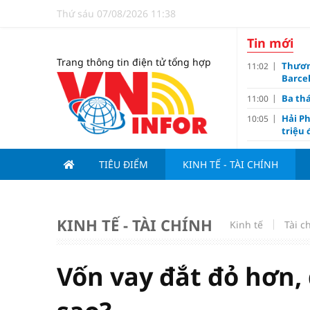
Thứ sáu 07/08/2026 11:38
Tin mới
Trang thông tin điện tử tổng hợp
Thươn
11:02
Barce
Ba th
11:00
Hải Ph
10:05
triệu
Đề xuấ
09:10
TIÊU ĐIỂM
KINH TẾ - TÀI CHÍNH
“Chìa 
09:00
Du lị
08:20
V.Leag
07:15
KINH TẾ - TÀI CHÍNH
Kinh tế
Tài c
Hoàn 
07:00
Tử vi 
18:05
việc 
Vốn vay đắt đỏ hơn,
HoREA
15:00
dự án