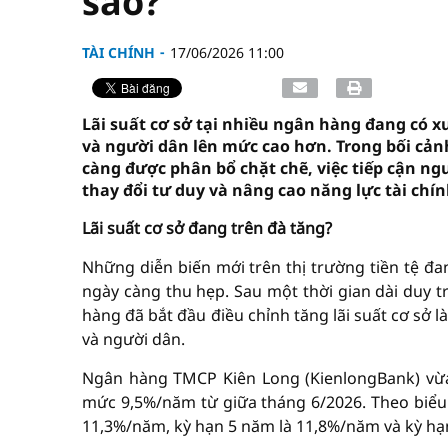
sao?
TÀI CHÍNH
17/06/2026 11:00
Lãi suất cơ sở tại nhiều ngân hàng đang có x
và người dân lên mức cao hơn. Trong bối cả
càng được phân bổ chặt chẽ, việc tiếp cận ng
thay đổi tư duy và nâng cao năng lực tài chín
Lãi suất cơ sở đang trên đà tăng?
Những diễn biến mới trên thị trường tiền tệ đa
ngày càng thu hẹp. Sau một thời gian dài duy tr
hàng đã bắt đầu điều chỉnh tăng lãi suất cơ sở 
và người dân.
Ngân hàng TMCP Kiên Long (KienlongBank) vừa 
mức 9,5%/năm từ giữa tháng 6/2026. Theo biểu l
11,3%/năm, kỳ hạn 5 năm là 11,8%/năm và kỳ h