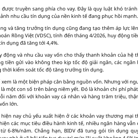
ẽ được truyền sang phía cho vay. Đây là quy luật khó tránh
cảnh nhu cầu tín dụng của nền kinh tế đang phục hồi mạnh.
ộng và tăng trưởng tín dụng cũng đang tạo thêm áp lực lê
hoán Rồng Việt (VDSC), tính đến tháng 4/2026, huy động tiề
ín dụng đã tăng tới 4,4%.
y động và nhu cầu vay vốn cho thấy thanh khoản của hệ 
g tiền gửi vào không theo kịp tốc độ giải ngân, các ngân
 thời kiểm soát tốc độ tăng trưởng tín dụng.
thể xem là một biện pháp cân bằng nguồn vốn. Nhưng với ngư
là một con số trên bảng niêm yết. Đó là khoản chi phí phát
 mỗi năm đối với khoản vay cá nhân và hàng trăm triệu, thậ
vốn lớn.
o hiện nay chủ yếu xuất hiện ở các khoản vay thương mại 
hiện các mục tiêu điều hành kinh tế, nhiều ngân hàng vẫn
uất từ 6-8%/năm. Chẳng hạn, BIDV đã tung gói tín dụng q