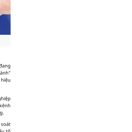
 đang
hành"
 hiệu
ghiệp
 kênh
g.
 soát
ếu tố