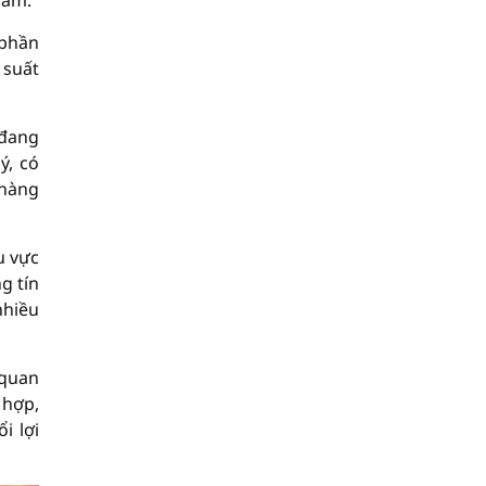
năm.
 phần
 suất
 đang
ý, có
 hàng
u vực
g tín
nhiều
 quan
 hợp,
i lợi