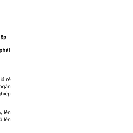
iệp
 phải
iá rẻ
 ngân
ghiệp
, lên
ã lên