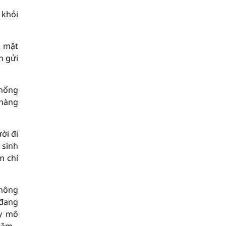
 khỏi
n mặt
n gửi
thống
 hàng
ời đi
 sinh
m chí
thông
 đang
uy mô