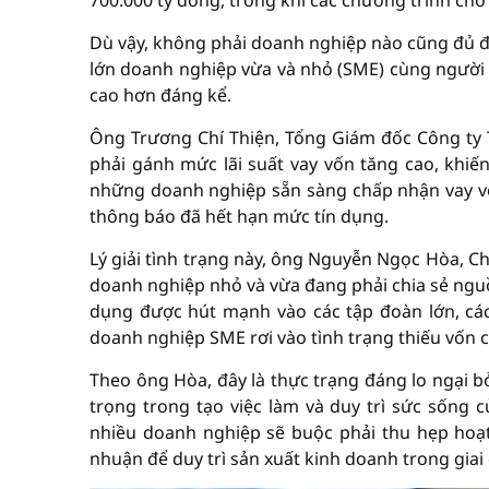
700.000 tỷ đồng, trong khi các chương trình cho 
Dù vậy, không phải doanh nghiệp nào cũng đủ đi
lớn doanh nghiệp vừa và nhỏ (SME) cùng người 
cao hơn đáng kể.
Ông Trương Chí Thiện, Tổng Giám đốc Công ty
phải gánh mức lãi suất vay vốn tăng cao, khiến
những doanh nghiệp sẵn sàng chấp nhận vay vớ
thông báo đã hết hạn mức tín dụng.
Lý giải tình trạng này, ông Nguyễn Ngọc Hòa, C
doanh nghiệp nhỏ và vừa đang phải chia sẻ nguồ
dụng được hút mạnh vào các tập đoàn lớn, các
doanh nghiệp SME rơi vào tình trạng thiếu vốn c
Theo ông Hòa, đây là thực trạng đáng lo ngại b
trọng trong tạo việc làm và duy trì sức sống
nhiều doanh nghiệp sẽ buộc phải thu hẹp hoạt
nhuận để duy trì sản xuất kinh doanh trong giai 