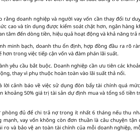
 rằng doanh nghiệp và người vay vốn cần thay đổi tư duy
ở mức cao và tín dụng được kiểm soát chặt hơn, ngân hàng 
uan tâm đến dòng tiền, hiệu quả hoạt động và khả năng trả 
ính minh bạch, doanh thu ổn định, hợp đồng đầu ra rõ rà
 hơn trong việc tiếp cận vốn và đàm phán lãi suất.
 thành yêu cầu bắt buộc. Doanh nghiệp cần ưu tiên các khoả
ộng, thay vì phụ thuộc hoàn toàn vào lãi suất thả nổi.
là lời cảnh báo về việc sử dụng đòn bẩy tài chính quá mức
n khoảng 50% giá trị tài sản dự định mua và tổng số tiền t
 phòng đủ để chi trả nợ trong ít nhất 6 tháng nếu thu nh
ng mạnh, vay vốn không còn đơn thuần là câu chuyện tận
rủi ro và bảo vệ an toàn tài chính của mỗi doanh nghiệp, mỗ