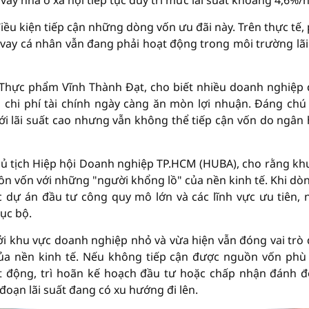
vay nhà ở xã hội tiếp tục duy trì mức lãi suất khoảng 4,6%/
ều kiện tiếp cận những dòng vốn ưu đãi này. Trên thực tế,
vay cá nhân vẫn đang phải hoạt động trong môi trường lãi
 Thực phẩm Vĩnh Thành Đạt, cho biết nhiều doanh nghiệp
 chi phí tài chính ngày càng ăn mòn lợi nhuận. Đáng chú 
i lãi suất cao nhưng vẫn không thể tiếp cận vốn do ngân
hủ tịch Hiệp hội Doanh nghiệp TP.HCM (HUBA), cho rằng kh
n vốn với những "người khổng lồ" của nền kinh tế. Khi dòn
 dự án đầu tư công quy mô lớn và các lĩnh vực ưu tiên, 
ục bộ.
ởi khu vực doanh nghiệp nhỏ và vừa hiện vẫn đóng vai trò
 của nền kinh tế. Nếu không tiếp cận được nguồn vốn phù
 động, trì hoãn kế hoạch đầu tư hoặc chấp nhận đánh đổ
đoạn lãi suất đang có xu hướng đi lên.