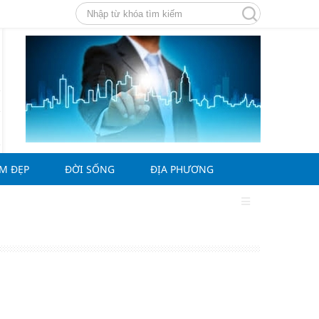
ÀM ĐẸP
ĐỜI SỐNG
ĐỊA PHƯƠNG