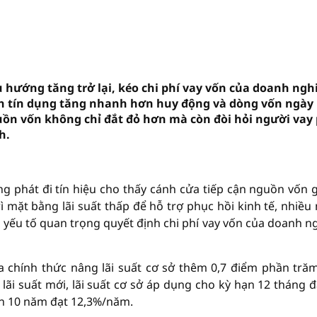
u hướng tăng trở lại, kéo chi phí vay vốn của doanh ngh
nh tín dụng tăng nhanh hơn huy động và dòng vốn ngày
uồn vốn không chỉ đắt đỏ hơn mà còn đòi hỏi người vay
h.
ng phát đi tín hiệu cho thấy cánh cửa tiếp cận nguồn vốn g
ì mặt bằng lãi suất thấp để hỗ trợ phục hồi kinh tế, nhiều
là yếu tố quan trọng quyết định chi phí vay vốn của doanh n
chính thức nâng lãi suất cơ sở thêm 0,7 điểm phần trăm
ãi suất mới, lãi suất cơ sở áp dụng cho kỳ hạn 12 tháng đ
ạn 10 năm đạt 12,3%/năm.