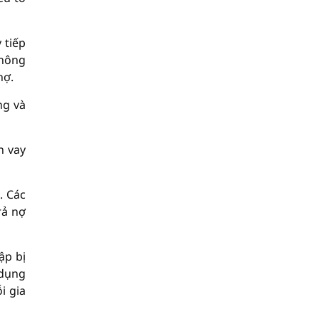
 tiếp
không
nợ.
ng và
n vay
. Các
rả nợ
ập bị
 dụng
i gia