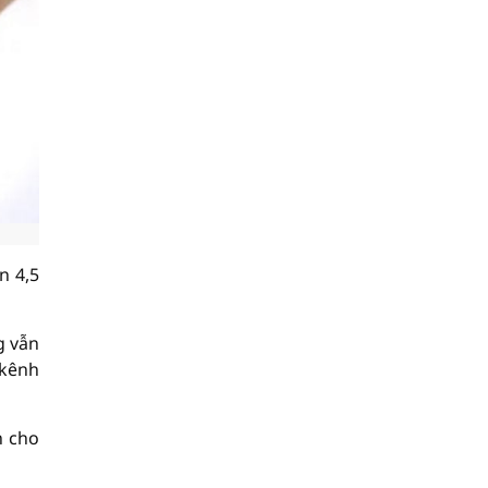
n 4,5
g vẫn
 kênh
n cho