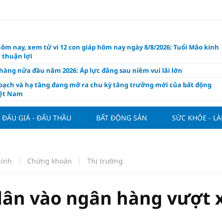
hôm nay, xem tử vi 12 con giáp hôm nay ngày 8/8/2026: Tuổi Mão kinh
 thuận lợi
àng nửa đầu năm 2026: Áp lực đằng sau niềm vui lãi lớn
oạch và hạ tầng đang mở ra chu kỳ tăng trưởng mới của bất động
iệt Nam
ất giảm 30% thuế cho hộ, cá nhân kinh doanh, doanh nghiệp thu
0 tỷ đồng
ĐẤU GIÁ - ĐẤU THẦU
BẤT ĐỘNG SẢN
SỨC KHỎE - L
ng hôm nay 7/8: Thị trường lặng sóng
y mua nhà tăng cao, thị trường đối mặt sức ép thanh khoản
người trẻ quốc tế xem Phú Quốc là “thiên đường lập nghiệp”
hính
Chứng khoán
Thị trường
g vụ Rodri mở đường cho Man Utd sở hữu tiền vệ báu vật của
lona
dân vào ngân hàng vượt 
ách thức đối với tham vọng công nghệ của Đông Nam Á
òng đấu giá 57 lô đất tại phường Kiến An, với giá khởi điểm từ 18
 đồng/m2