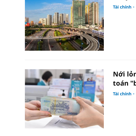
Tài chính
Nới lỏ
toán "
Tài chính