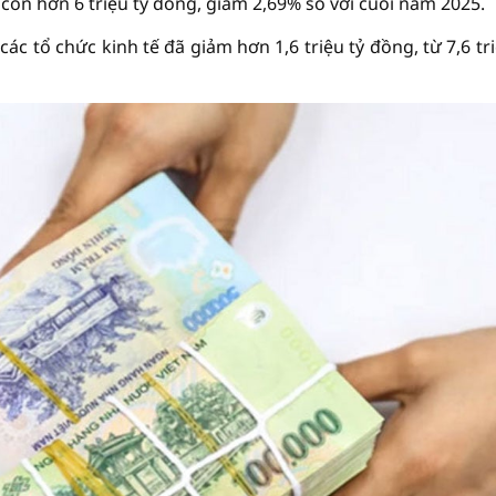
ế còn hơn 6 triệu tỷ đồng, giảm 2,69% so với cuối năm 2025.
c tổ chức kinh tế đã giảm hơn 1,6 triệu tỷ đồng, từ 7,6 tri