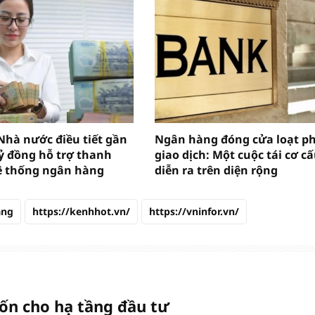
Nhà nước điều tiết gần
Ngân hàng đóng cửa loạt p
tỷ đồng hỗ trợ thanh
giao dịch: Một cuộc tái cơ c
ệ thống ngân hàng
diễn ra trên diện rộng
àng
https://kenhhot.vn/
https://vninfor.vn/
ốn cho hạ tầng đầu tư