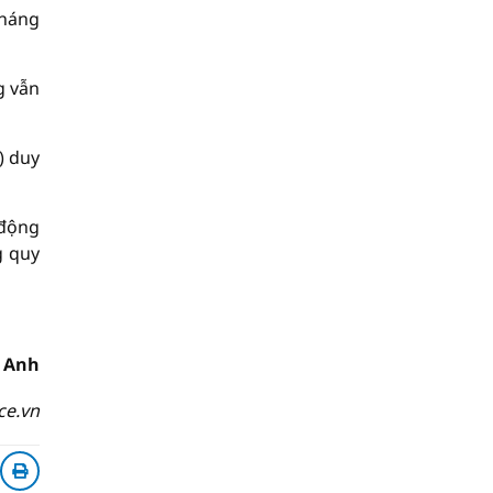
tháng
g vẫn
) duy
 động
g quy
 Anh
ce.vn