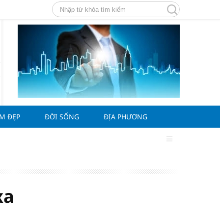
ÀM ĐẸP
ĐỜI SỐNG
ĐỊA PHƯƠNG
xa