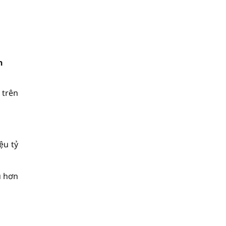
n
 trên
ệu tỷ
u hơn