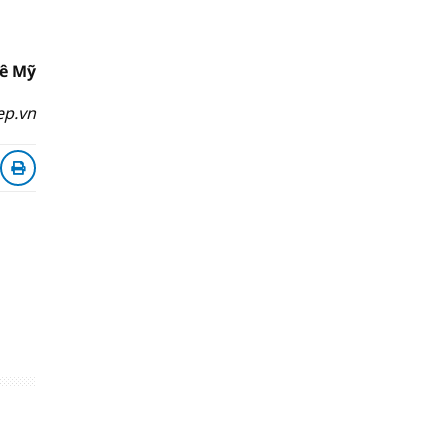
ê Mỹ
ep.vn