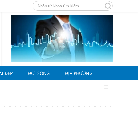
ÀM ĐẸP
ĐỜI SỐNG
ĐỊA PHƯƠNG