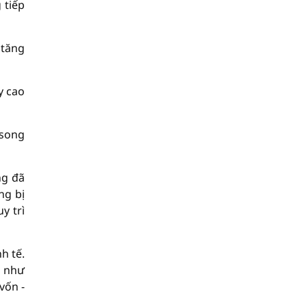
 tiếp
 tăng
y cao
 song
ng đã
ng bị
y trì
h tế.
t như
vốn -