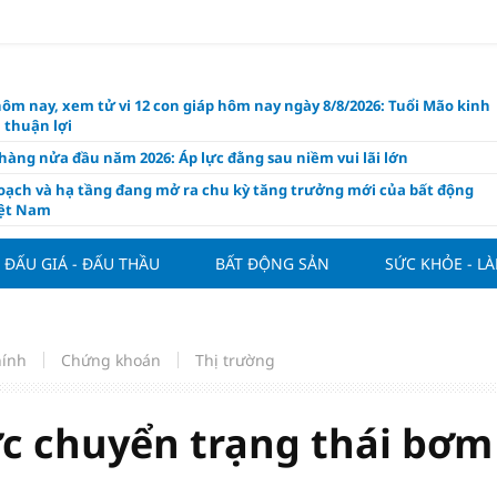
hôm nay, xem tử vi 12 con giáp hôm nay ngày 8/8/2026: Tuổi Mão kinh
 thuận lợi
àng nửa đầu năm 2026: Áp lực đằng sau niềm vui lãi lớn
oạch và hạ tầng đang mở ra chu kỳ tăng trưởng mới của bất động
iệt Nam
ất giảm 30% thuế cho hộ, cá nhân kinh doanh, doanh nghiệp thu
0 tỷ đồng
ĐẤU GIÁ - ĐẤU THẦU
BẤT ĐỘNG SẢN
SỨC KHỎE - L
ng hôm nay 7/8: Thị trường lặng sóng
y mua nhà tăng cao, thị trường đối mặt sức ép thanh khoản
người trẻ quốc tế xem Phú Quốc là “thiên đường lập nghiệp”
hính
Chứng khoán
Thị trường
g vụ Rodri mở đường cho Man Utd sở hữu tiền vệ báu vật của
lona
 chuyển trạng thái bơm
ách thức đối với tham vọng công nghệ của Đông Nam Á
òng đấu giá 57 lô đất tại phường Kiến An, với giá khởi điểm từ 18
 đồng/m2