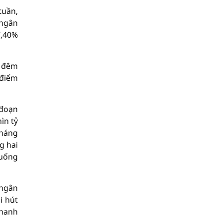
tuần,
 ngân
7,40%
a đêm
 điểm
 đoạn
ìn tỷ
tháng
g hai
xuống
 ngân
i hút
thanh