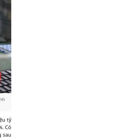
Ảnh
ệu tỷ
%. Có
g sau