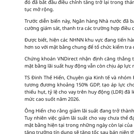
đó đã bắt đầu điều chỉnh tăng trở lại trong th
tục mở rộng.
Trước diễn biến này, Ngân hàng Nhà nước đã ba
cường giám sát, thanh tra các trường hợp điều c
Được biết, hiện các NHNN khu vực đang tiến hàn
hơn so với mặt bằng chung để tổ chức kiểm tra 
Chứng khoán VNDirect nhận định căng thẳng t
mặt bằng lãi suất huy động vẫn còn chịu áp lực 
TS Đinh Thế Hiển, Chuyên gia Kinh tế và nhóm 
tương đương khoảng 150% GDP, tạo áp lực cho
thiếu hụt, tỷ lệ cho vay trên huy động (LDR) đã
mức cao suốt năm 2026.
Ông Hiển cho rằng giảm lãi suất đang trở thành
Tuy nhiên việc giảm lãi suất cho vay chưa thể đ
mặt bằng hiện tại trong những ngày còn lại của q
tăng trưởng tín dụng sẽ tăng tốc sau bán niên t