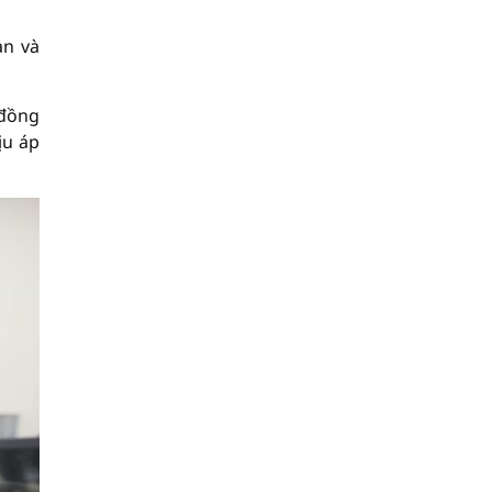
ản và
 đồng
ịu áp