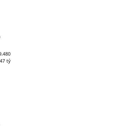
m
9.480
47 tỷ