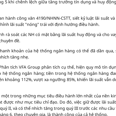
áng 5 khi chênh lệch giữa tăng trưởng tín dụng và huy động
n hành công văn 4190/NHNN-CSTT, siết kỷ luật lãi suất và
hỉnh lãi suất "nóng" trái với định hướng điều hành.
h rà soát các NH có mặt bằng lãi suất huy động và cho va
chuyên đề.
hanh khoản của hệ thống ngân hàng có thể đã dần qua,
nhích tăng nhẹ.
Phân tích VFA Group phân tích cụ thể, hiện quy mô tín dụ
 hệ thống ngân hàng; tiền trong hệ thống ngân hàng đa
 lên khoảng 112%, vượt xa ngưỡng 85%, khiến lãi suất vẫn du
 một trong những mục tiêu điều hành lớn nhất của nền kin
ạt được như mục tiêu chỉ đạo. Do đó, việc giữ được lãi suấ
uý II, và có thể nhích tăng trong quý III trước các nhu cầu 
háng 6, theo chuyên gia, là thành công của cả hệ thống.