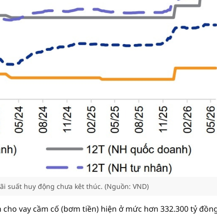
lãi suất huy động chưa kêt thúc. (Nguồn: VND)
h cho vay cầm cố (bơm tiền) hiện ở mức hơn 332.300 tỷ đồng