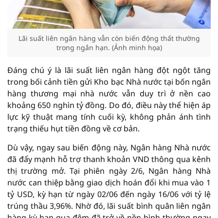
Lãi suất liên ngân hàng vẫn còn biến động thất thường
trong ngắn hạn. (Ảnh minh họa)
Đáng chú ý là lãi suất liên ngân hàng đột ngột tăng
trong bối cảnh tiền gửi Kho bạc Nhà nước tại bốn ngân
hàng thương mại nhà nước vẫn duy trì ở nền cao
khoảng 650 nghìn tỷ đồng. Do đó, điều này thể hiện áp
lực kỹ thuật mang tính cuối kỳ, không phản ánh tình
trạng thiếu hụt tiền đồng về cơ bản.
Dù vậy, ngay sau biến động này, Ngân hàng Nhà nước
đã đẩy mạnh hỗ trợ thanh khoản VND thông qua kênh
thị trường mở. Tại phiên ngày 2/6, Ngân hàng Nhà
nước can thiệp bằng giao dịch hoán đổi khi mua vào 1
tỷ USD, kỳ hạn từ ngày 02/06 đến ngày 16/06 với tỷ lệ
trúng thầu 3,96%. Nhờ đó, lãi suất bình quân liên ngân
hàng kỳ hạn qua đêm đã trở về nền bình thường ngay