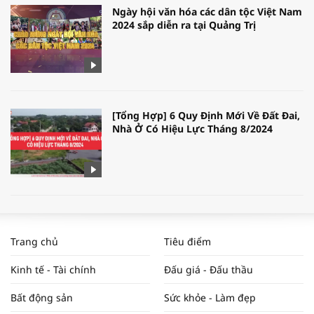
Ngày hội văn hóa các dân tộc Việt Nam
2024 sắp diễn ra tại Quảng Trị
[Tổng Hợp] 6 Quy Định Mới Về Đất Đai,
Nhà Ở Có Hiệu Lực Tháng 8/2024
WORLDBANK DỰ BÁO KINH TẾ VIỆT
NAM NĂM 2024 VÀ NĂM 2025 | NHỊP
Trang chủ
Tiêu điểm
ĐẬP THỊ TRƯỜNG #62
Kinh tế - Tài chính
Đấu giá - Đấu thầu
Bất động sản
Sức khỏe - Làm đẹp