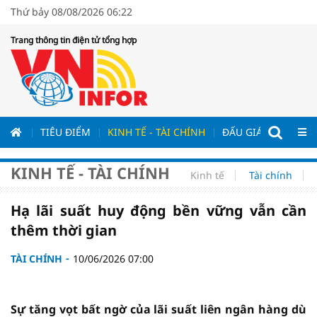
Thứ bảy 08/08/2026 06:22
Trang thông tin điện tử tổng hợp
ƯƠNG
TIÊU ĐIỂM
KINH TẾ - TÀI CHÍNH
ĐẤU GIÁ - ĐẤU THẦ
KINH TẾ - TÀI CHÍNH
Kinh tế
Tài chính
Hạ lãi suất huy động bền vững vẫn cần
thêm thời gian
TÀI CHÍNH
10/06/2026 07:00
Sự tăng vọt bất ngờ của lãi suất liên ngân hàng dù