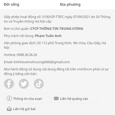
Tọa đàm “Xúc tiến thương mại: Khơi
Đời sống
Địa phương
thông đầu ra cho sản phẩm OCOP”
Giấy phép hoạt động số: 3100/GP-TTĐT, ngày 07/09/2021 do Sở Thông
tin và Truyền thông Hà Nội cấp
Đơn vị chủ quản:
CTCP THÔNG TIN TRUNG ƯƠNG
Phụ trách nội dung:
Phạm Tuấn Anh
Bác sĩ tư vấn cách phòng tránh bệnh
Văn phòng giao dịch: Số 112 phố Trung Kính, Yên Hòa, Cầu Giấy, Hà
đường hô hấp trong thời tiết giao mùa
Nội
Hotline: 0908.36.36.26
Email: kinhtevamoitruong6666@gmail.com
Mọi hành động sử dụng nội dung đăng tải trên vninfor.vn phải có sự
đồng ý bằng văn bản.
Trao yêu thương cho em
Thông tin tòa soạn
Liên hệ quảng cáo
Liên hệ gửi bài