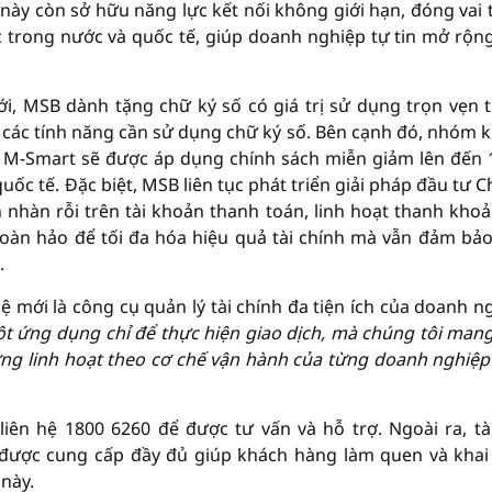
này còn sở hữu năng lực kết nối không giới hạn, đóng vai t
c trong nước và quốc tế, giúp doanh nghiệp tự tin mở rộn
i, MSB dành tặng chữ ký số có giá trị sử dụng trọn vẹn 
 các tính năng cần sử dụng chữ ký số. Bên cạnh đó, nhóm 
h M-Smart sẽ được áp dụng chính sách miễn giảm lên đến
quốc tế. Đặc biệt, MSB liên tục phát triển giải pháp đầu tư 
 nhàn rỗi trên tài khoản thanh toán, linh hoạt thanh khoản
hoàn hảo để tối đa hóa hiệu quả tài chính mà vẫn đảm bảo
.
 mới là công cụ quản lý tài chính đa tiện ích của doanh n
t ứng dụng chỉ để thực hiện giao dịch,
mà chúng tôi man
ng linh hoạt theo cơ chế
vận hành của từng doanh nghiệp
liên hệ 1800 6260 để được tư vấn và hỗ trợ. Ngoài ra, tài
ược cung cấp đầy đủ giúp khách hàng làm quen và khai
 này.