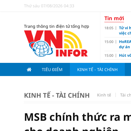
Thứ sáu 07/08/2026 04:33
Tin mới
Trang thông tin điện tử tổng hợp
Tử vi 
18:05
việc 
HoREA
15:00
dự án
Hút vố
15:00
Động 
13:15
TIÊU ĐIỂM
KINH TẾ - TÀI CHÍNH
Nghiê
13:00
Vì sa
11:00
Dùng l
10:10
KINH TẾ - TÀI CHÍNH
Kinh tế
Tài c
Giá v
10:10
Tuyển 
10:07
nảy l
MSB chính thức ra 
Đề xu
09:15