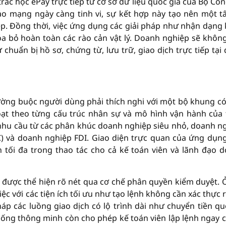
rắc học ePay trực tiếp từ cơ sở dữ liệu quốc gia của Bộ Côn
ảo mạng ngày càng tinh vi, sự kết hợp này tạo nên một t
p. Đồng thời, việc ứng dụng các giải pháp như nhận dạng 
óa bỏ hoàn toàn các rào cản vật lý. Doanh nghiệp sẽ khôn
chuẩn bị hồ sơ, chứng từ, lưu trữ, giao dịch trực tiếp tại 
ng buộc người dùng phải thích nghi với một bộ khung có
hoạt theo từng cấu trúc nhân sự và mô hình vận hành của
nhu cầu từ các phân khúc doanh nghiệp siêu nhỏ, doanh n
C) và doanh nghiệp FDI. Giao diện trực quan của ứng dụn
n tối đa trong thao tác cho cả kế toán viên và lãnh đạo 
 được thể hiện rõ nét qua cơ chế phân quyền kiểm duyệt. 
việc với các tiện ích tối ưu như tạo lệnh không cần xác thực
háp các luồng giao dịch có lộ trình dài như chuyển tiền qu
thống thông minh còn cho phép kế toán viên lập lệnh ngay c