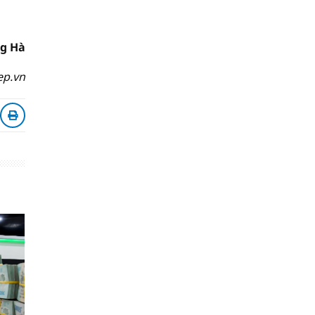
g Hà
ep.vn