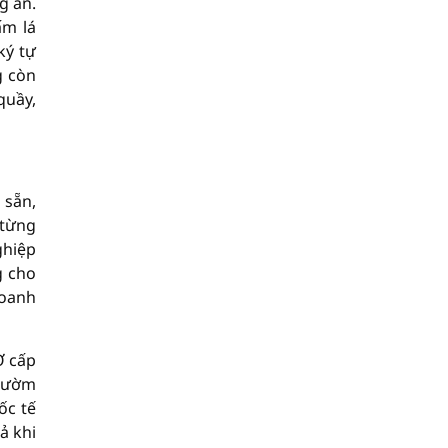
g an.
ấm lá
ký tự
g còn
quầy,
 sẵn,
 từng
ghiệp
g cho
doanh
Ở cấp
 rườm
ốc tế
ả khi