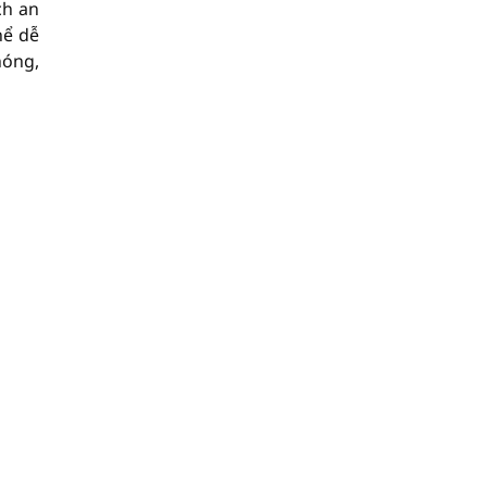
ch an
hể dễ
hóng,