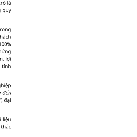
rò là
g quy
trong
khách
 100%
Chứng
, lợi
 tính
ghiệp
g đến
”,
đại
 liệu
 thác