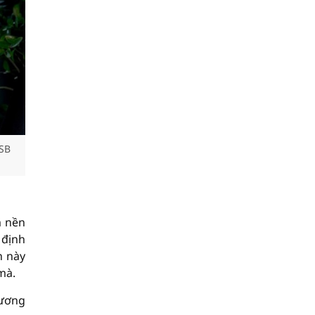
MSB
m nền
 định
n này
mà.
hương