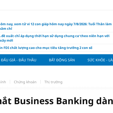
hôm nay, xem tử vi 12 con giáp hôm nay ngày 7/8/2026: Tuổi Thân làm
chăm chỉ
 đề xuất chỉ áp dụng thời hạn sử dụng chung cư theo niên hạn với
 xây mới
n FDI chất lượng cao cho mục tiêu tăng trưởng 2 con số
lực nào để Việt Nam hiện thực hóa mục tiêu tăng trưởng 10%?
ĐẤU GIÁ - ĐẤU THẦU
BẤT ĐỘNG SẢN
SỨC KHỎE - L
n cứu tính tiền gửi Kho bạc vào nguồn vốn huy động của ngân hàng
o Mỹ cùng Nhật Bản "nâng đỡ" đồng yên?
á tía tô thế nào để hỗ trợ làm đẹp da, mượt tóc?
hính
Chứng khoán
Thị trường
àng hôm nay 6/8: "Nhảy vọt" sau một đêm
Việt Nam tính bài toán xoay tua tại ASEAN Cup 2026 và màn đáp trả
ửa của Hoàng Hên
mắt Business Banking dà
ất đưa kim cương vào ngành nghề kinh doanh có điều kiện như vàn