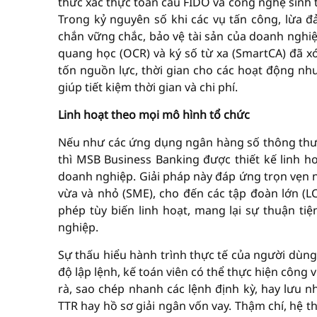
thức xác thực toàn cầu FIDO và công nghệ sinh t
Trong kỷ nguyên số khi các vụ tấn công, lừa đ
chắn vững chắc, bảo vệ tài sản của doanh nghiệ
quang học (OCR) và ký số từ xa (SmartCA) đã x
tốn nguồn lực, thời gian cho các hoạt động như 
giúp tiết kiệm thời gian và chi phí.
Linh hoạt theo mọi mô hình tổ chức
Nếu như các ứng dụng ngân hàng số thông thườ
thì MSB Business Banking được thiết kế linh 
doanh nghiệp. Giải pháp này đáp ứng trọn vẹn 
vừa và nhỏ (SME), cho đến các tập đoàn lớn (L
phép tùy biến linh hoạt, mang lại sự thuận tiệ
nghiệp.
Sự thấu hiểu hành trình thực tế của người dùng
độ lập lệnh, kế toán viên có thể thực hiện công 
rà, sao chép nhanh các lệnh định kỳ, hay lưu n
TTR hay hồ sơ giải ngân vốn vay. Thậm chí, hệ 