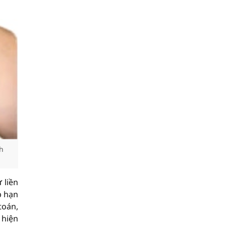
h
 liền
p hạn
toán,
 hiện