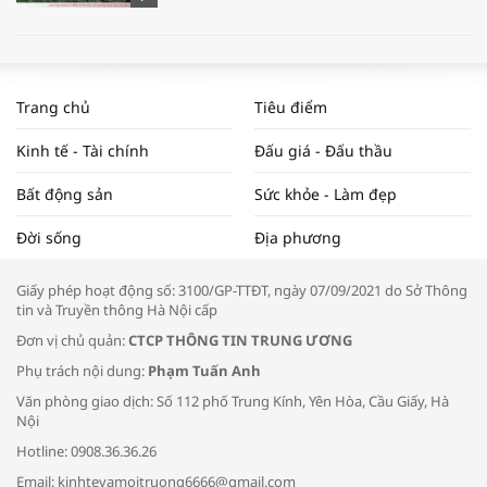
WORLDBANK DỰ BÁO KINH TẾ VIỆT
NAM NĂM 2024 VÀ NĂM 2025 | NHỊP
Trang chủ
Tiêu điểm
ĐẬP THỊ TRƯỜNG #62
Kinh tế - Tài chính
Đấu giá - Đấu thầu
Bất động sản
Sức khỏe - Làm đẹp
Tọa đàm “Xúc tiến thương mại: Khơi
Đời sống
Địa phương
thông đầu ra cho sản phẩm OCOP”
Giấy phép hoạt động số: 3100/GP-TTĐT, ngày 07/09/2021 do Sở Thông
tin và Truyền thông Hà Nội cấp
Đơn vị chủ quản:
CTCP THÔNG TIN TRUNG ƯƠNG
Phụ trách nội dung:
Phạm Tuấn Anh
Bác sĩ tư vấn cách phòng tránh bệnh
Văn phòng giao dịch: Số 112 phố Trung Kính, Yên Hòa, Cầu Giấy, Hà
đường hô hấp trong thời tiết giao mùa
Nội
Hotline: 0908.36.36.26
Email: kinhtevamoitruong6666@gmail.com