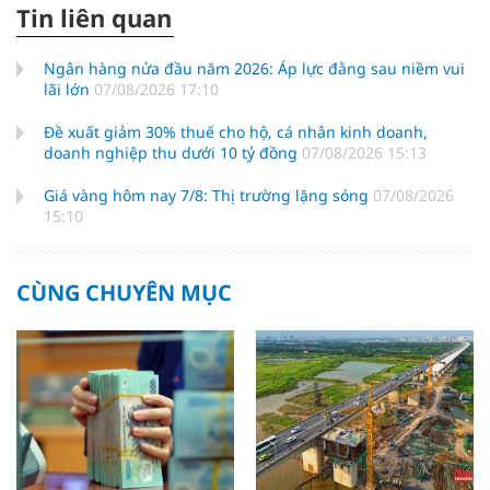
Tin liên quan
Ngân hàng nửa đầu năm 2026: Áp lực đằng sau niềm vui
lãi lớn
07/08/2026 17:10
Đề xuất giảm 30% thuế cho hộ, cá nhân kinh doanh,
doanh nghiệp thu dưới 10 tỷ đồng
07/08/2026 15:13
Giá vàng hôm nay 7/8: Thị trường lặng sóng
07/08/2026
15:10
CÙNG CHUYÊN MỤC