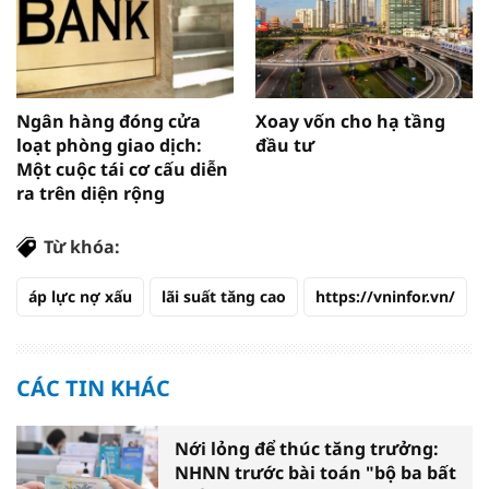
Ngân hàng đóng cửa
Xoay vốn cho hạ tầng
loạt phòng giao dịch:
đầu tư
Một cuộc tái cơ cấu diễn
ra trên diện rộng
Từ khóa:
áp lực nợ xấu
lãi suất tăng cao
https://vninfor.vn/
CÁC TIN KHÁC
Nới lỏng để thúc tăng trưởng:
NHNN trước bài toán "bộ ba bất