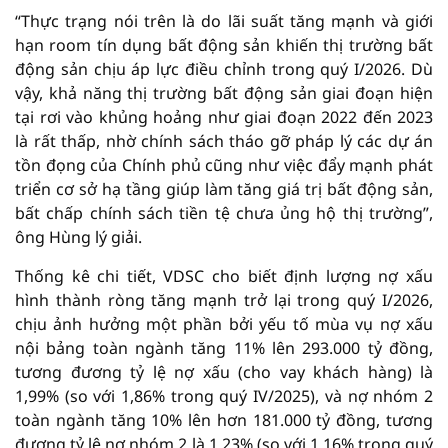
“Thực trạng nói trên là do lãi suất tăng mạnh và giới
hạn room tín dụng bất động sản khiến thị trường bất
động sản chịu áp lực điều chỉnh trong quý I/2026. Dù
vậy, khả năng thị trường bất động sản giai đoạn hiện
tại rơi vào khủng hoảng như giai đoạn 2022 đến 2023
là rất thấp, nhờ chính sách tháo gỡ pháp lý các dự án
tồn đọng của Chính phủ cũng như việc đẩy mạnh phát
triển cơ sở hạ tầng giúp làm tăng giá trị bất động sản,
bất chấp chính sách tiền tệ chưa ủng hộ thị trường”,
ông Hùng lý giải.
Thống kê chi tiết, VDSC cho biết định lượng nợ xấu
hình thành ròng tăng mạnh trở lại trong quý I/2026,
chịu ảnh hưởng một phần bởi yếu tố mùa vụ nợ xấu
nội bảng toàn ngành tăng 11% lên 293.000 tỷ đồng,
tương đương tỷ lệ nợ xấu (cho vay khách hàng) là
1,99% (so với 1,86% trong quý IV/2025), và nợ nhóm 2
toàn ngành tăng 10% lên hơn 181.000 tỷ đồng, tương
đương tỷ lệ nợ nhóm 2 là 1,23% (so với 1,16% trong quý