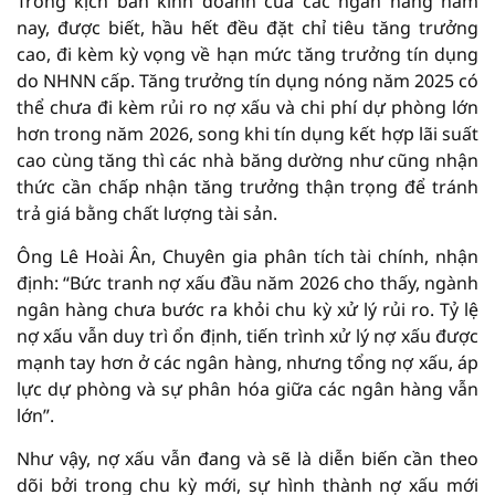
Trong kịch bản kinh doanh của các ngân hàng năm
nay, được biết, hầu hết đều đặt chỉ tiêu tăng trưởng
cao, đi kèm kỳ vọng về hạn mức tăng trưởng tín dụng
do NHNN cấp. Tăng trưởng tín dụng nóng năm 2025 có
thể chưa đi kèm rủi ro nợ xấu và chi phí dự phòng lớn
hơn trong năm 2026, song khi tín dụng kết hợp lãi suất
cao cùng tăng thì các nhà băng dường như cũng nhận
thức cần chấp nhận tăng trưởng thận trọng để tránh
trả giá bằng chất lượng tài sản.
Ông Lê Hoài Ân, Chuyên gia phân tích tài chính, nhận
định: “Bức tranh nợ xấu đầu năm 2026 cho thấy, ngành
ngân hàng chưa bước ra khỏi chu kỳ xử lý rủi ro. Tỷ lệ
nợ xấu vẫn duy trì ổn định, tiến trình xử lý nợ xấu được
mạnh tay hơn ở các ngân hàng, nhưng tổng nợ xấu, áp
lực dự phòng và sự phân hóa giữa các ngân hàng vẫn
lớn”.
Như vậy, nợ xấu vẫn đang và sẽ là diễn biến cần theo
dõi bởi trong chu kỳ mới, sự hình thành nợ xấu mới