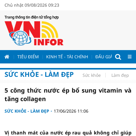
Chủ nhật 09/08/2026 09:23
Trang thông tin điện tử tổng hợp
ƯƠNG
TIÊU ĐIỂM
KINH TẾ - TÀI CHÍNH
ĐẤU GIÁ - ĐẤU THẦ
SỨC KHỎE - LÀM ĐẸP
Sức khỏe
Làm đẹp
5 công thức nước ép bổ sung vitamin và
tăng collagen
SỨC KHỎE - LÀM ĐẸP
17/06/2026 11:06
Vị thanh mát của nước ép rau quả không chỉ giúp