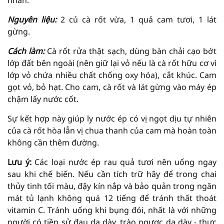
nhăn.
Nguyên liệu:
2 củ cà rốt vừa, 1 quả cam tươi, 1 lát
gừng.
Cách làm:
Cà rốt rửa thật sạch, dùng bàn chải cạo bớt
lớp đất bên ngoài (nên giữ lại vỏ nếu là cà rốt hữu cơ vì
lớp vỏ chứa nhiều chất chống oxy hóa), cắt khúc. Cam
gọt vỏ, bỏ hạt. Cho cam, cà rốt và lát gừng vào máy ép
chậm lấy nước cốt.
Sự kết hợp này giúp ly nước ép có vị ngọt dịu tự nhiên
của cà rốt hòa lẫn vị chua thanh của cam mà hoàn toàn
không cần thêm đường.
Lưu ý:
Các loại nước ép rau quả tươi nên uống ngay
sau khi chế biến. Nếu cần tích trữ hãy để trong chai
thủy tinh tối màu, đậy kín nắp và bảo quản trong ngăn
mát tủ lạnh không quá 12 tiếng để tránh thất thoát
vitamin C. Tránh uống khi bụng đói, nhất là với những
người có tiền sử đau dạ dày, trào ngược dạ dày - thực