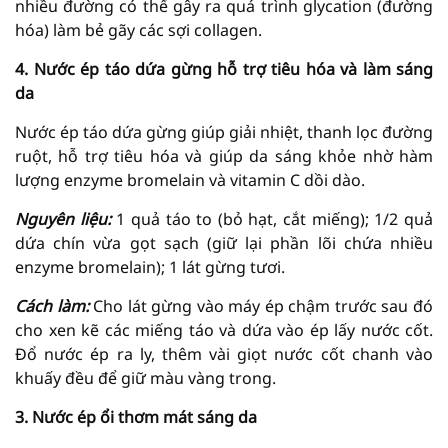
nhiều đường có thể gây ra quá trình glycation (đường
hóa) làm bẻ gãy các sợi collagen.
4. Nước ép táo dứa gừng hỗ trợ tiêu hóa và làm sáng
da
Nước ép táo dứa gừng giúp giải nhiệt, thanh lọc đường
ruột, hỗ trợ tiêu hóa và giúp da sáng khỏe nhờ hàm
lượng enzyme bromelain và vitamin C dồi dào.
Nguyên liệu:
1 quả táo to (bỏ hạt, cắt miếng); 1/2 quả
dứa chín vừa gọt sạch (giữ lại phần lõi chứa nhiều
enzyme bromelain); 1 lát gừng tươi.
Cách làm:
Cho lát gừng vào máy ép chậm trước sau đó
cho xen kẽ các miếng táo và dứa vào ép lấy nước cốt.
Đổ nước ép ra ly, thêm vài giọt nước cốt chanh vào
khuấy đều để giữ màu vàng trong.
3. Nước ép ổi thơm mát sáng da