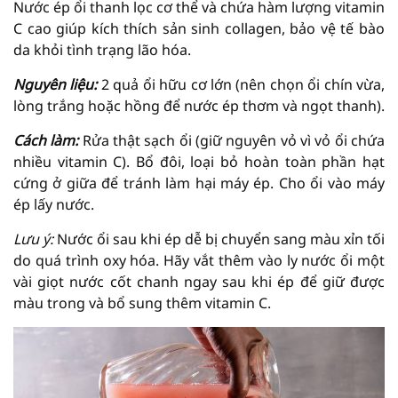
Nước ép ổi thanh lọc cơ thể và chứa hàm lượng vitamin
C cao giúp kích thích sản sinh collagen, bảo vệ tế bào
da khỏi tình trạng lão hóa.
Nguyên liệu:
2 quả ổi hữu cơ lớn (nên chọn ổi chín vừa,
lòng trắng hoặc hồng để nước ép thơm và ngọt thanh).
Cách làm:
Rửa thật sạch ổi (giữ nguyên vỏ vì vỏ ổi chứa
nhiều vitamin C). Bổ đôi, loại bỏ hoàn toàn phần hạt
cứng ở giữa để tránh làm hại máy ép. Cho ổi vào máy
ép lấy nước.
Lưu ý:
Nước ổi sau khi ép dễ bị chuyển sang màu xỉn tối
do quá trình oxy hóa. Hãy vắt thêm vào ly nước ổi một
vài giọt nước cốt chanh ngay sau khi ép để giữ được
màu trong và bổ sung thêm vitamin C.