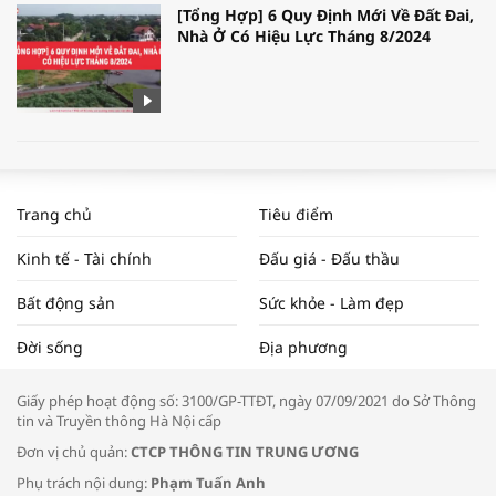
[Tổng Hợp] 6 Quy Định Mới Về Đất Đai,
Nhà Ở Có Hiệu Lực Tháng 8/2024
WORLDBANK DỰ BÁO KINH TẾ VIỆT
NAM NĂM 2024 VÀ NĂM 2025 | NHỊP
Trang chủ
Tiêu điểm
ĐẬP THỊ TRƯỜNG #62
Kinh tế - Tài chính
Đấu giá - Đấu thầu
Bất động sản
Sức khỏe - Làm đẹp
Tọa đàm “Xúc tiến thương mại: Khơi
Đời sống
Địa phương
thông đầu ra cho sản phẩm OCOP”
Giấy phép hoạt động số: 3100/GP-TTĐT, ngày 07/09/2021 do Sở Thông
tin và Truyền thông Hà Nội cấp
Đơn vị chủ quản:
CTCP THÔNG TIN TRUNG ƯƠNG
Phụ trách nội dung:
Phạm Tuấn Anh