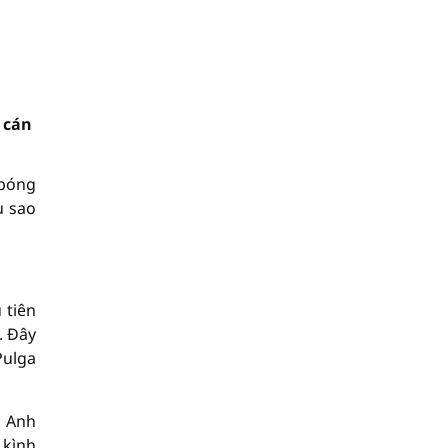
 cán
 bóng
u sao
 tiên
. Đây
Pulga
. Anh
 kình