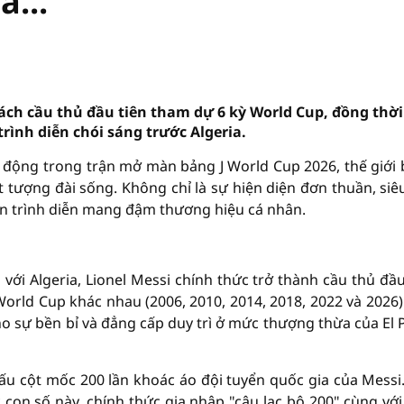
...
 cách cầu thủ đầu tiên tham dự 6 kỳ World Cup, đồng thời
ình diễn chói sáng trước Algeria.
 động trong trận mở màn bảng J World Cup 2026, thế giới
 tượng đài sống. Không chỉ là sự hiện diện đơn thuần, siê
àn trình diễn mang đậm thương hiệu cá nhân.
 với Algeria, Lionel Messi chính thức trở thành cầu thủ đầu
 World Cup khác nhau (2006, 2010, 2014, 2018, 2022 và 2026)
ho sự bền bỉ và đẳng cấp duy trì ở mức thượng thừa của El 
ấu cột mốc 200 lần khoác áo đội tuyển quốc gia của Messi
 con số này, chính thức gia nhập "câu lạc bộ 200" cùng với