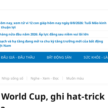
hôm nay, xem tử vi 12 con giáp hôm nay ngày 8/8/2026: Tuổi Mão kinh
 thuận lợi
àng nửa đầu năm 2026: Áp lực đằng sau niềm vui lãi lớn
oạch và hạ tầng đang mở ra chu kỳ tăng trưởng mới của bất động
iệt Nam
ất giảm 30% thuế cho hộ, cá nhân kinh doanh, doanh nghiệp thu
0 tỷ đồng
ĐẤU GIÁ - ĐẤU THẦU
BẤT ĐỘNG SẢN
SỨC KHỎE - L
ng hôm nay 7/8: Thị trường lặng sóng
y mua nhà tăng cao, thị trường đối mặt sức ép thanh khoản
người trẻ quốc tế xem Phú Quốc là “thiên đường lập nghiệp”
Nhịp sống số
Nghe - Xem - Đọc
Muôn màu
g vụ Rodri mở đường cho Man Utd sở hữu tiền vệ báu vật của
lona
 World Cup, ghi hat-trick
ách thức đối với tham vọng công nghệ của Đông Nam Á
òng đấu giá 57 lô đất tại phường Kiến An, với giá khởi điểm từ 18
 đồng/m2