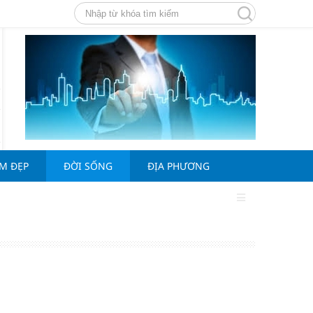
ÀM ĐẸP
ĐỜI SỐNG
ĐỊA PHƯƠNG