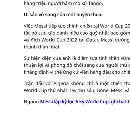
hàng triệu người hâm mộ xứ Tango.
Di sản vô song của một huyền thoại
Việc Messi tiếp tục chinh chiến tại World Cup 2
tất bộ sưu tập danh hiệu cao quý nhất bao gồm 
vô địch World Cup 2022 tại Qatar, Messi dườ
thanh thản nhất.
Sự hiện diện của anh là điểm tựa tinh thần vữn
thuận lợi và phong độ chói sáng của người thủ 
khẳng định vị thế ứng cử viên hàng đầu cho chi
Trận đấu với Algeria không chỉ là một chiến t
World Cup thứ nhất hay thứ sáu, Lionel Messi vẫ
Nguồn:
Messi lập kỷ lục 6 kỳ World Cup, ghi hat-