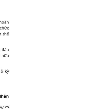
 hoàn
 chức
m thế
i đầu
n nữa
 ở kỳ
Nhân
ng.vn