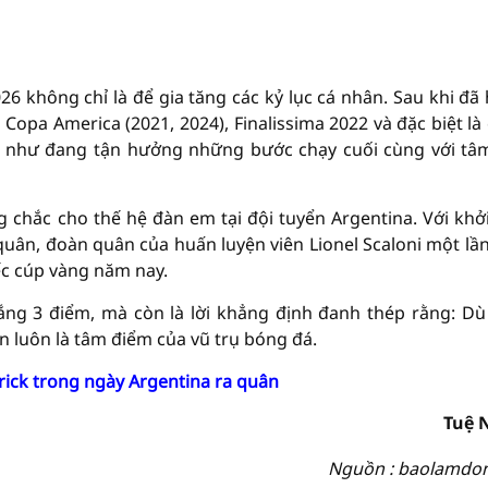
026 không chỉ là để gia tăng các kỷ lục cá nhân. Sau khi đã
Copa America (2021, 2024), Finalissima 2022 và đặc biệt là
ng như đang tận hưởng những bước chạy cuối cùng với tâ
g chắc cho thế hệ đàn em tại đội tuyển Argentina. Với khở
quân, đoàn quân của huấn luyện viên Lionel Scaloni một lầ
ếc cúp vàng năm nay.
hắng 3 điểm, mà còn là lời khẳng định đanh thép rằng: Dù
n luôn là tâm điểm của vũ trụ bóng đá.
trick trong ngày Argentina ra quân
Tuệ 
Nguồn : baolamdo