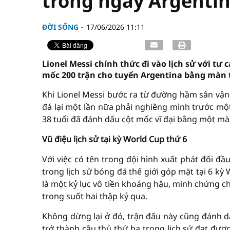
trong ngày Argentina
ĐỜI SỐNG
17/06/2026 11:11
Lionel Messi chính thức đi vào lịch sử với tư
mốc 200 trận cho tuyển Argentina bằng màn tr
Khi Lionel Messi bước ra từ đường hầm sân vận
đá lại một lần nữa phải nghiêng mình trước một
38 tuổi đã đánh dấu cột mốc vĩ đại bằng một m
Vũ điệu lịch sử tại kỳ World Cup thứ 6
Với việc có tên trong đội hình xuất phát đối đầu
trong lịch sử bóng đá thế giới góp mặt tại 6 kỳ
là một kỷ lục vô tiền khoáng hậu, minh chứng c
trong suốt hai thập kỷ qua.
Không dừng lại ở đó, trận đấu này cũng đánh d
trở thành cầu thủ thứ ba trong lịch sử đạt được