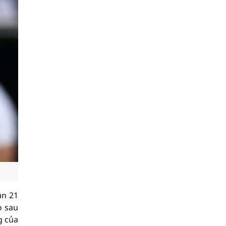
ần 21
o sau
g của