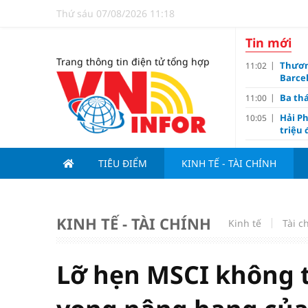
Thứ sáu 07/08/2026 11:18
Tin mới
Trang thông tin điện tử tổng hợp
Thươn
11:02
Barce
Ba th
11:00
Hải Ph
10:05
triệu
Đề xuấ
09:10
TIÊU ĐIỂM
KINH TẾ - TÀI CHÍNH
“Chìa 
09:00
Du lị
08:20
V.Leag
07:15
KINH TẾ - TÀI CHÍNH
Kinh tế
Tài c
Hoàn 
07:00
Tử vi 
18:05
việc 
Lỡ hẹn MSCI không t
HoREA
15:00
dự án