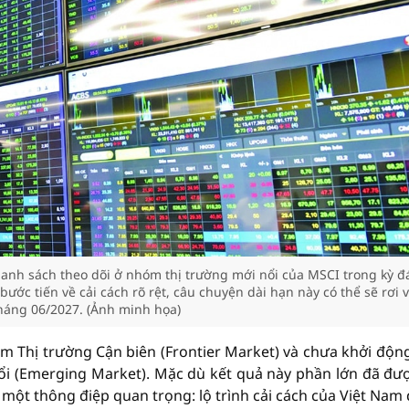
danh sách theo dõi ở nhóm thị trường mới nổi của MSCI trong kỳ 
ước tiến về cải cách rõ rệt, câu chuyện dài hạn này có thể sẽ rơi 
háng 06/2027. (Ảnh minh họa)
óm Thị trường Cận biên (Frontier Market) và chưa khởi độn
ổi (Emerging Market). Mặc dù kết quả này phần lớn đã đượ
i một thông điệp quan trọng: lộ trình cải cách của Việt Nam