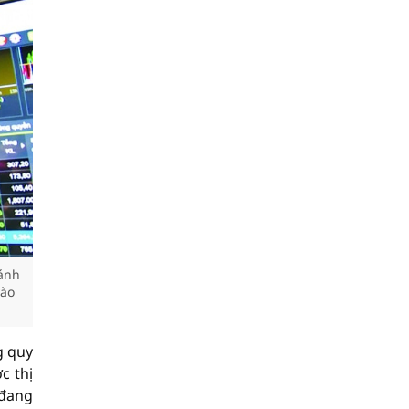
đánh
vào
g quy
c thị
 đang