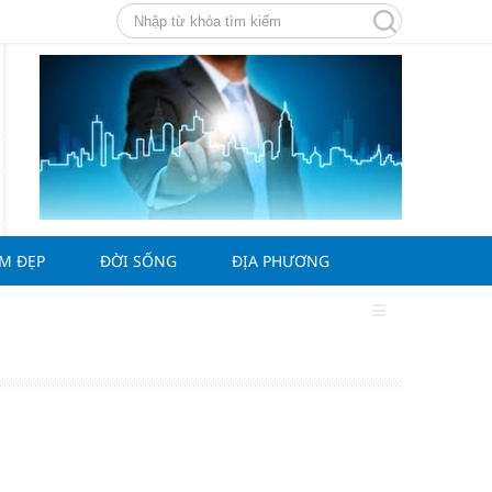
ÀM ĐẸP
ĐỜI SỐNG
ĐỊA PHƯƠNG