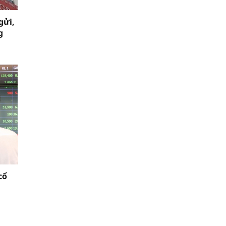
gửi,
g
cổ