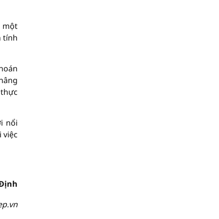
i một
 tính
khoán
 nâng
 thực
i nổi
 việc
Định
ep.vn