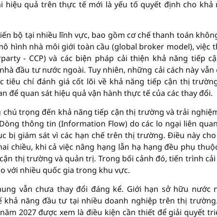
i hiệu quả trên thực tế mới là yếu tố quyết định cho khả
iến bộ tại nhiều lĩnh vực, bao gồm cơ chế thanh toán khôn
mô hình nhà môi giới toàn cầu (global broker model), việc 
party - CCP) và các biện pháp cải thiện khả năng tiếp cậ
nhà đầu tư nước ngoài. Tuy nhiên, những cải cách này vẫn
tiêu chí đánh giá cốt lõi về khả năng tiếp cận thị trườn
an để quan sát hiệu quả vận hành thực tế của các thay đổi.
chú trọng đến khả năng tiếp cận thị trường và trải nghiệ
 Dòng thông tin (Information Flow) do các lo ngại liên qua
ục bị giám sát vì các hạn chế trên thị trường. Điều này cho
hai chiều, khi cả việc nâng hạng lẫn hạ hạng đều phụ thuộ
ận thị trường và quản trị. Trong bối cảnh đó, tiến trình cải
o với nhiều quốc gia trong khu vực.
hung vẫn chưa thay đổi đáng kể. Giới hạn sở hữu nước 
hế khả năng đầu tư tại nhiều doanh nghiệp trên thị trường
năm 2027 được xem là điều kiện cần thiết để giải quyết tri