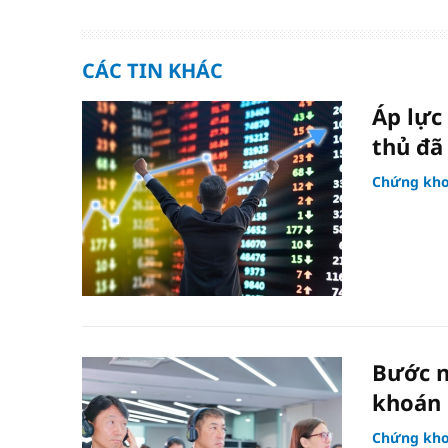
CÁC TIN KHÁC
Áp lực
thủ đã
Chứng kh
Bước n
khoán
Chứng kh