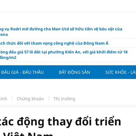
g vụ Rodri mở đường cho Man Utd sở hữu tiền vệ báu vật của
lona
ách thức đối với tham vọng công nghệ của Đông Nam Á
òng đấu giá 57 lô đất tại phường Kiến An, với giá khởi điểm từ 18
 đồng/m2
t nghỉ 4 ngày liên tục dịp Ngày Văn hóa Việt Nam 2026
ĐẤU GIÁ - ĐẤU THẦU
BẤT ĐỘNG SẢN
SỨC KHỎE - L
khóa” triển khai ESG thực chất
ch Việt Nam đạt 56% mục tiêu đón khách quốc tế năm 2026
ue 2026/27 nới suất ngoại binh
hính
Chứng khoán
Thị trường
thiện quy định người nước ngoài sở hữu nhà ở
hôm nay, xem tử vi 12 con giáp hôm nay ngày 7/8/2026: Tuổi Thân làm
chăm chỉ
ác động thay đổi triển
 đề xuất chỉ áp dụng thời hạn sử dụng chung cư theo niên hạn với
 xây mới