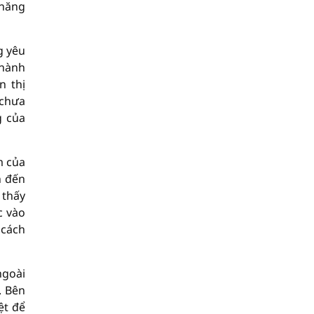
 năng
g yêu
thành
n thị
 chưa
g của
m của
n đến
 thấy
c vào
 cách
ngoài
. Bên
ệt để