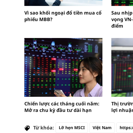
Vì sao khối ngoại đổ tiền mua cổ
Sau nhịp
phiếu MBB?
vọng VN-
điểm
Chiến lược các tháng cuối năm:
Thị trườn
Mở ra chu kỳ đầu tư dài hạn
lợi nhuậ
Từ khóa:
Lỡ hẹn MSCI
Việt Nam
https: