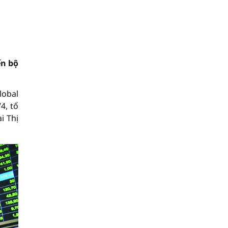
ến bộ
lobal
4, tổ
i Thị