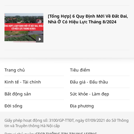
[Tổng Hợp] 6 Quy Định Mới Về Đất Đai,
Nhà Ở Có Hiệu Lực Tháng 8/2024
WORLDBANK DỰ BÁO KINH TẾ VIỆT
NAM NĂM 2024 VÀ NĂM 2025 | NHỊP
Trang chủ
Tiêu điểm
ĐẬP THỊ TRƯỜNG #62
Kinh tế - Tài chính
Đấu giá - Đấu thầu
Bất động sản
Sức khỏe - Làm đẹp
Tọa đàm “Xúc tiến thương mại: Khơi
Đời sống
Địa phương
thông đầu ra cho sản phẩm OCOP”
Giấy phép hoạt động số: 3100/GP-TTĐT, ngày 07/09/2021 do Sở Thông
tin và Truyền thông Hà Nội cấp
Đơn vị chủ quản:
CTCP THÔNG TIN TRUNG ƯƠNG