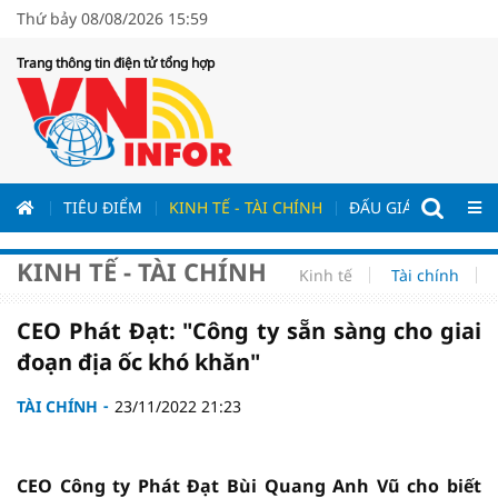
Thứ bảy 08/08/2026 15:59
Trang thông tin điện tử tổng hợp
ƯƠNG
TIÊU ĐIỂM
KINH TẾ - TÀI CHÍNH
ĐẤU GIÁ - ĐẤU THẦ
KINH TẾ - TÀI CHÍNH
Kinh tế
Tài chính
CEO Phát Đạt: "Công ty sẵn sàng cho giai
đoạn địa ốc khó khăn"
TÀI CHÍNH
23/11/2022 21:23
CEO Công ty Phát Đạt Bùi Quang Anh Vũ cho biết