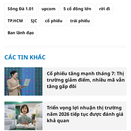
Sông Đà 1.01
upcom
5 cổ đông lớn
rời đi
TP.HCM
SJC
cổ phiếu
trái phiếu
Ban lãnh đạo
CÁC TIN KHÁC
Cổ phiếu tăng mạnh tháng 7: Thị
trường giảm điểm, nhiều mã vẫn
tăng gấp đôi
Triển vọng lợi nhuận thị trường
năm 2026 tiếp tục được đánh giá
khả quan