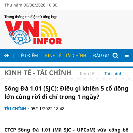
Thứ năm 06/08/2026 10:30
Trang thông tin điện tử tổng hợp
ƯƠNG
TIÊU ĐIỂM
KINH TẾ - TÀI CHÍNH
ĐẤU GIÁ - ĐẤU THẦ
KINH TẾ - TÀI CHÍNH
Kinh tế
Tài chính
Sông Đà 1.01 (SJC): Điều gì khiến 5 cổ đông
lớn cùng rời đi chỉ trong 1 ngày?
TÀI CHÍNH
05/11/2022 18:48
CTCP Sông Đà 1.01 (Mã SJC - UPCoM) vừa công bố