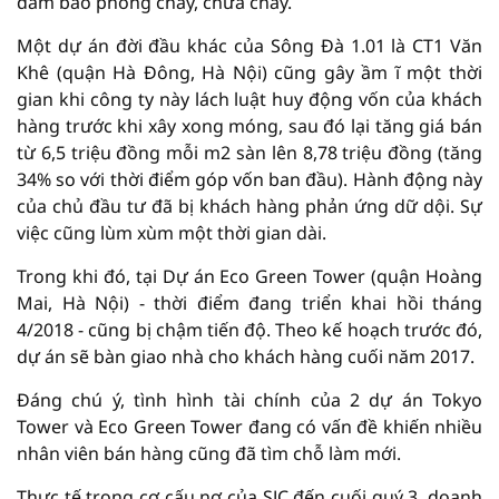
đảm bảo phòng cháy, chữa cháy.
Một dự án đời đầu khác của Sông Đà 1.01 là CT1 Văn
Khê (quận Hà Đông, Hà Nội) cũng gây ầm ĩ một thời
gian khi công ty này lách luật huy động vốn của khách
hàng trước khi xây xong móng, sau đó lại tăng giá bán
từ 6,5 triệu đồng mỗi m2 sàn lên 8,78 triệu đồng (tăng
34% so với thời điểm góp vốn ban đầu). Hành động này
của chủ đầu tư đã bị khách hàng phản ứng dữ dội. Sự
việc cũng lùm xùm một thời gian dài.
Trong khi đó, tại Dự án Eco Green Tower (quận Hoàng
Mai, Hà Nội) - thời điểm đang triển khai hồi tháng
4/2018 - cũng bị chậm tiến độ. Theo kế hoạch trước đó,
dự án sẽ bàn giao nhà cho khách hàng cuối năm 2017.
Đáng chú ý, tình hình tài chính của 2 dự án Tokyo
Tower và Eco Green Tower đang có vấn đề khiến nhiều
nhân viên bán hàng cũng đã tìm chỗ làm mới.
Thực tế trong cơ cấu nợ của SJC đến cuối quý 3, doanh