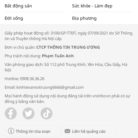
Bất động sản
Sức khỏe - Làm đẹp
Tọa đàm “Xúc tiến thương mại: Khơi
Đời sống
Địa phương
thông đầu ra cho sản phẩm OCOP”
Giấy phép hoạt động số: 3100/GP-TTĐT, ngày 07/09/2021 do Sở Thông
tin và Truyền thông Hà Nội cấp
Đơn vị chủ quản:
CTCP THÔNG TIN TRUNG ƯƠNG
Phụ trách nội dung:
Phạm Tuấn Anh
Bác sĩ tư vấn cách phòng tránh bệnh
Văn phòng giao dịch: Số 112 phố Trung Kính, Yên Hòa, Cầu Giấy, Hà
đường hô hấp trong thời tiết giao mùa
Nội
Hotline: 0908.36.36.26
Email: kinhtevamoitruong6666@gmail.com
Mọi hành động sử dụng nội dung đăng tải trên vninfor.vn phải có sự
đồng ý bằng văn bản.
Trao yêu thương cho em
Thông tin tòa soạn
Liên hệ quảng cáo