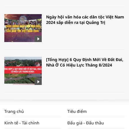
Ngày hội văn hóa các dân tộc Việt Nam
2024 sắp diễn ra tại Quảng Trị
[Tổng Hợp] 6 Quy Định Mới Về Đất Đai,
Nhà Ở Có Hiệu Lực Tháng 8/2024
WORLDBANK DỰ BÁO KINH TẾ VIỆT
NAM NĂM 2024 VÀ NĂM 2025 | NHỊP
Trang chủ
Tiêu điểm
ĐẬP THỊ TRƯỜNG #62
Kinh tế - Tài chính
Đấu giá - Đấu thầu